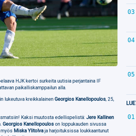
laava HJK kertoi surkeita uutisia perjantaina IF
ttavan paikalliskamppailun alla.
iin lukeutuva kreikkalainen
Georgios Kanellopoulos
, 25,
LUE
smatsiin! Kaksi muutosta edellispelistä:
Jere Kallinen
n.
Georgios Kanellopoulos
on loppukauden sivussa
sa myös
Miska Ylitolva
ja harjoituksissa loukkaantunut