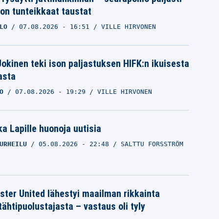
ron tunteikkaat taustat
LO
07.08.2026
- 16:51
VILLE HIRVONEN
 Jokinen teki ison paljastuksen HIFK:n ikuisesta
asta
O
07.08.2026
- 19:29
VILLE HIRVONEN
a Lapille huonoja uutisia
URHEILU
05.08.2026
- 22:48
SALTTU FORSSTRÖM
ter United lähestyi maailman rikkainta
tähtipuolustajasta – vastaus oli tyly