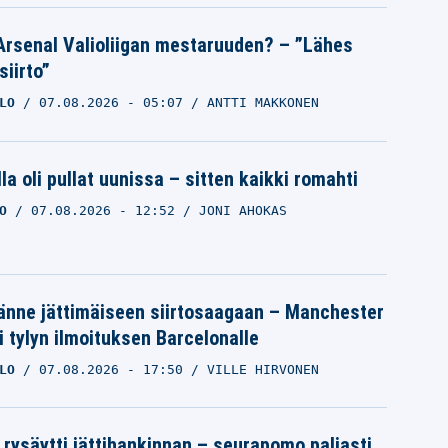
Arsenal Valioliigan mestaruuden? – ”Lähes
siirto”
LO
07.08.2026
- 05:07
ANTTI MAKKONEN
la oli pullat uunissa – sitten kaikki romahti
O
07.08.2026
- 12:52
JONI AHOKAS
änne jättimäiseen siirtosaagaan – Manchester
i tylyn ilmoituksen Barcelonalle
LO
07.08.2026
- 17:50
VILLE HIRVONEN
 rysäytti jättihankinnan – seurapomo paljasti