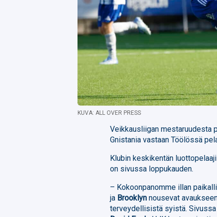
KUVA: ALL OVER PRESS
Veikkausliigan mestaruudesta pe
Gnistania vastaan Töölössä pela
Klubin keskikentän luottopelaaj
on sivussa loppukauden.
– Kokoonpanomme illan paikalli
ja
Brooklyn
nousevat avauksee
terveydellisistä syistä. Sivus