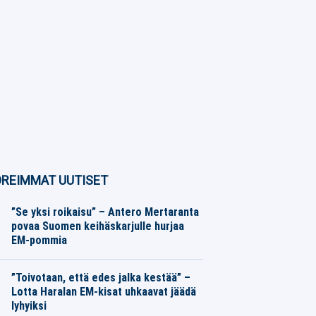
REIMMAT UUTISET
”Se yksi roikaisu” – Antero Mertaranta
povaa Suomen keihäskarjulle hurjaa
EM-pommia
Yleisurheilu
08.08.2026
Toimitus
”Toivotaan, että edes jalka kestää” –
Lotta Haralan EM-kisat uhkaavat jäädä
lyhyiksi