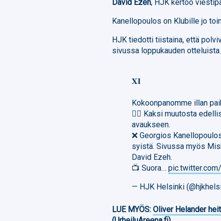
David Ezeh
, HJK kertoo viestip
Kanellopoulos on Klubille jo to
HJK tiedotti tiistaina, että pol
sivussa loppukauden otteluista
𝐗𝐈
Kokoonpanomme illan paik
✌🏻 Kaksi muutosta edellis
avaukseen.
❌ Georgios Kanellopoulos
syistä. Sivussa myös Misk
David Ezeh.
📺 Suora…
pic.twitter.c
— HJK Helsinki (@hjkhels
LUE MYÖS:
Oliver Helander heit
(UrheiluAreena.fi)