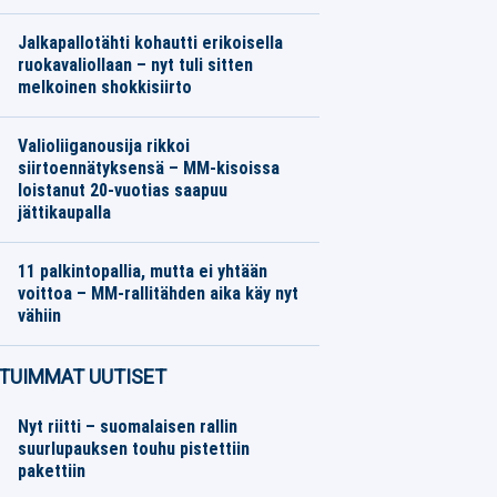
Yleisurheilu
08.08.2026
Toimitus
Jalkapallotähti kohautti erikoisella
ruokavaliollaan – nyt tuli sitten
melkoinen shokkisiirto
Jalkapallo
07.08.2026
Toimitus
Valioliiganousija rikkoi
siirtoennätyksensä – MM-kisoissa
loistanut 20-vuotias saapuu
jättikaupalla
Jalkapallo
07.08.2026
Toimitus
11 palkintopallia, mutta ei yhtään
voittoa – MM-rallitähden aika käy nyt
vähiin
Moottoriurheilu
07.08.2026
Toimitus
TUIMMAT UUTISET
Nyt riitti – suomalaisen rallin
suurlupauksen touhu pistettiin
pakettiin