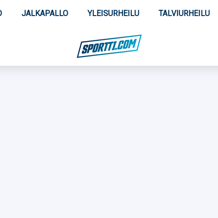
O
JALKAPALLO
YLEISURHEILU
TALVIURHEILU