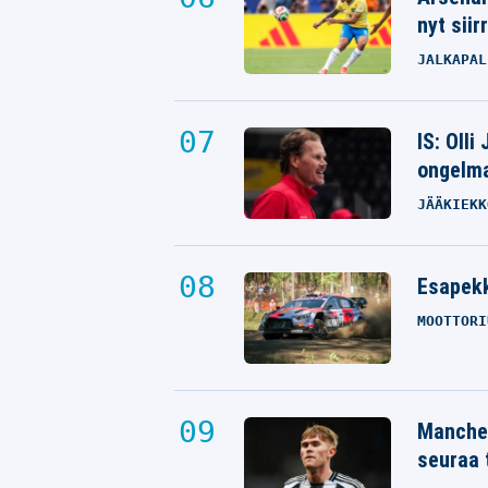
nyt siir
JALKAPAL
IS: Olli
ongelm
JÄÄKIEKK
Esapekk
MOOTTORI
Manches
seuraa 