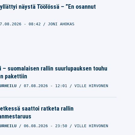
llättyi näystä Töölössä – ”En osannut
7.08.2026
- 08:42
JONI AHOKAS
tti – suomalaisen rallin suurlupauksen touhu
in pakettiin
URHEILU
07.08.2026
- 12:01
VILLE HIRVONEN
etkessä saattoi ratketa rallin
anmestaruus
URHEILU
06.08.2026
- 23:50
VILLE HIRVONEN