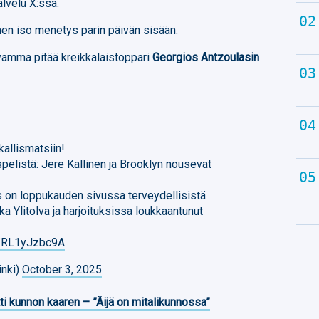
alvelu X:ssä.
inen iso menetys parin päivän sisään.
vivamma pitää kreikkalaistoppari
Georgios Antzoulasin
.
allismatsiin!
pelistä: Jere Kallinen ja Brooklyn nousevat
 on loppukauden sivussa terveydellisistä
a Ylitolva ja harjoituksissa loukkaantunut
om/RL1yJzbc9A
inki)
October 3, 2025
ti kunnon kaaren – ”Äijä on mitalikunnossa”