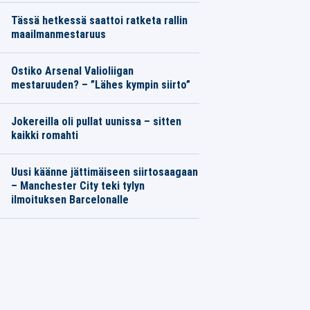
Tässä hetkessä saattoi ratketa rallin
maailmanmestaruus
Ostiko Arsenal Valioliigan
mestaruuden? – ”Lähes kympin siirto”
Jokereilla oli pullat uunissa – sitten
kaikki romahti
Uusi käänne jättimäiseen siirtosaagaan
– Manchester City teki tylyn
ilmoituksen Barcelonalle