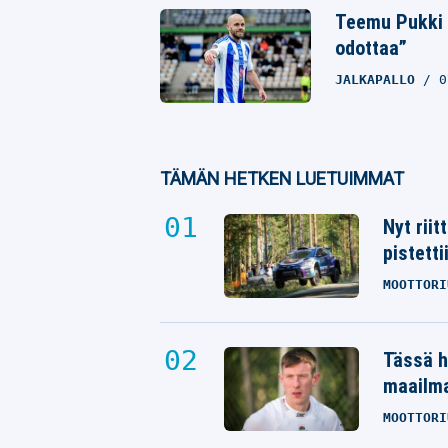
Teemu Pukki y
odottaa”
JALKAPALLO
0
TÄMÄN HETKEN LUETUIMMAT
Nyt rii
pistetti
MOOTTORI
Tässä h
maailm
MOOTTORI