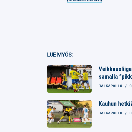
Facebook
LUE MYÖS:
Twitter
Veikkausliiga
Whatsapp
samalla ”pikk
JALKAPALLO
0
Kauhun hetkiä
JALKAPALLO
0