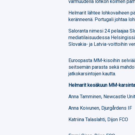
varmuudella lohkon kolmen parh
Helmarit lähtee lohkovaiheen pä
keränneenä. Portugali johtaa loh
Saloranta nimesi 24 pelaajaa Slo
mediatilaisuudessa Helsingiss
Slovakia- ja Latvia-voittoihin ver
Euroopasta MM-kisoihin selviää A
seitsemän parasta sekä mahdoll
jatkokarsintojen kautta.
Helmarit kesäkuun MM-karsinta
Anna Tamminen, Newcastle Uni
Anna Koivunen, Djurgårdens IF
Katriina Talaslahti, Dijon FCO