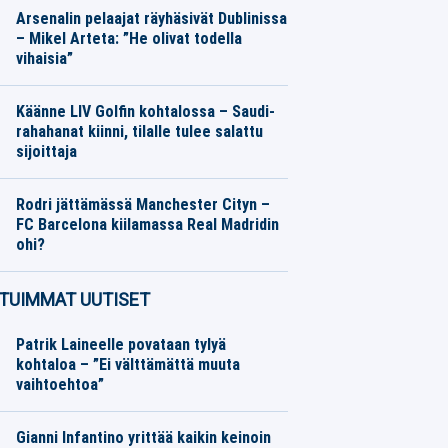
Arsenalin pelaajat räyhäsivät Dublinissa
– Mikel Arteta: ”He olivat todella
vihaisia”
Jalkapallo
06.08.2026
Toimitus
Käänne LIV Golfin kohtalossa – Saudi-
rahahanat kiinni, tilalle tulee salattu
sijoittaja
Muu urheilu
06.08.2026
Toimitus
Rodri jättämässä Manchester Cityn –
FC Barcelona kiilamassa Real Madridin
ohi?
Jalkapallo
06.08.2026
Toimitus
TUIMMAT UUTISET
Patrik Laineelle povataan tylyä
kohtaloa – ”Ei välttämättä muuta
vaihtoehtoa”
Gianni Infantino yrittää kaikin keinoin