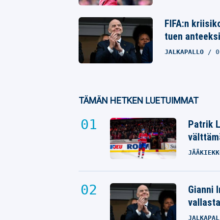
FIFA:n kriisi
tuen anteeks
JALKAPALLO
0
TÄMÄN HETKEN LUETUIMMAT
Patrik 
välttäm
JÄÄKIEKK
Gianni I
vallast
JALKAPAL