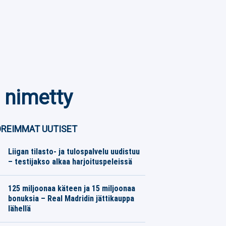
n nimetty
REIMMAT UUTISET
Liigan tilasto- ja tulospalvelu uudistuu
– testijakso alkaa harjoituspeleissä
Jääkiekko
06.08.2026
Toimitus
125 miljoonaa käteen ja 15 miljoonaa
bonuksia – Real Madridin jättikauppa
lähellä
Jalkapallo
06.08.2026
Toimitus