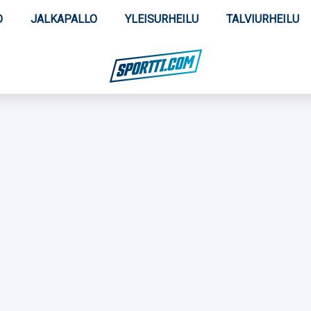
O
JALKAPALLO
YLEISURHEILU
TALVIURHEILU