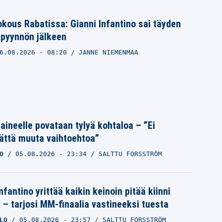
kokous Rabatissa: Gianni Infantino sai täyden
ipyynnön jälkeen
6.08.2026
- 08:20
JANNE NIEMENMAA
Laineelle povataan tylyä kohtaloa – ”Ei
ättä muuta vaihtoehtoa”
O
05.08.2026
- 23:34
SALTTU FORSSTRÖM
nfantino yrittää kaikin keinoin pitää kiinni
a – tarjosi MM-finaalia vastineeksi tuesta
LO
05.08.2026
- 23:57
SALTTU FORSSTRÖM