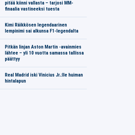
pitää kiinni vallasta – tarjosi MM-
finaalia vastineeksi tuesta
Kimi Räikkösen legendaarinen
lempinimi sai alkunsa F1-legendalta
Pitkän linjan Aston Martin -avainmies
lähtee – yli 10 vuotta samassa tallissa
päättyy
Real Madrid iski Vinicius Jr.:lle huiman
hintalapun