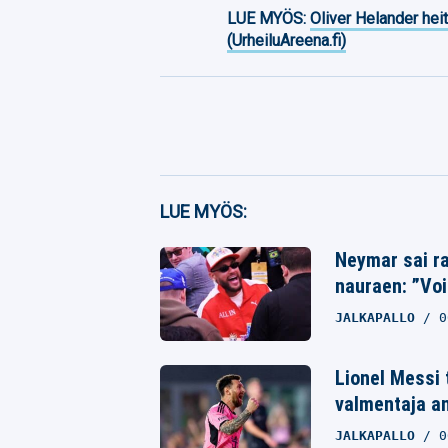
LUE MYÖS:
Oliver Helander heit
(UrheiluAreena.fi)
Facebook
LUE MYÖS:
Twitter
Neymar sai ra
nauraen: ”Voi
Whatsapp
JALKAPALLO
0
Lionel Messi 
valmentaja a
JALKAPALLO
0