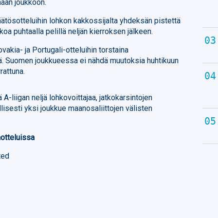
aan joukkoon.
ätösotteluihin lohkon kakkossijalta yhdeksän pistettä
koa puhtaalla pelillä neljän kierroksen jälkeen.
vakia- ja Portugali-otteluihin torstaina
ä. Suomen joukkueessa ei nähdä muutoksia huhtikuun
rattuna.
-liigan neljä lohkovoittajaa, jatkokarsintojen
isesti yksi joukkue maanosaliittojen välisten
otteluissa
ted