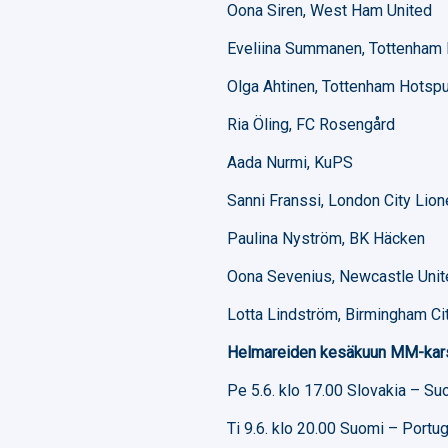
Oona Siren, West Ham United
Eveliina Summanen, Tottenham
Olga Ahtinen, Tottenham Hotsp
Ria Öling, FC Rosengård
Aada Nurmi, KuPS
Sanni Franssi, London City Lio
Paulina Nyström, BK Häcken
Oona Sevenius, Newcastle Uni
Lotta Lindström, Birmingham Ci
Helmareiden kesäkuun MM-kars
Pe 5.6. klo 17.00 Slovakia – Suo
Ti 9.6. klo 20.00 Suomi – Portu