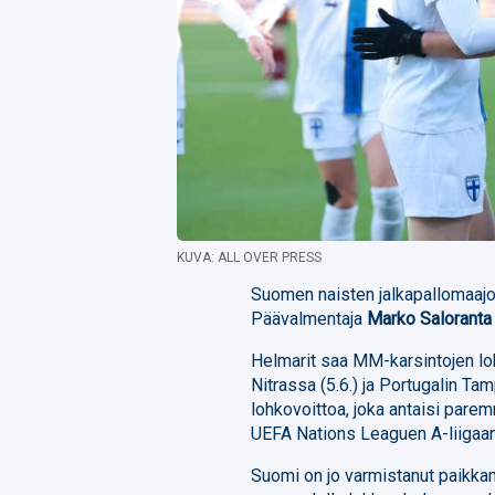
KUVA: ALL OVER PRESS
Suomen naisten jalkapallomaaj
Päävalmentaja
Marko Saloranta
Helmarit saa MM-karsintojen lo
Nitrassa (5.6.) ja Portugalin Ta
lohkovoittoa, joka antaisi pare
UEFA Nations Leaguen A-liigaan
Suomi on jo varmistanut paikka