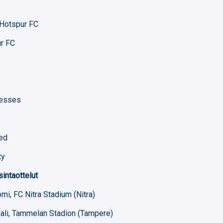
 Hotspur FC
ur FC
nesses
ted
ty
intaottelut
mi, FC Nitra Stadium (Nitra)
gali, Tammelan Stadion (Tampere)