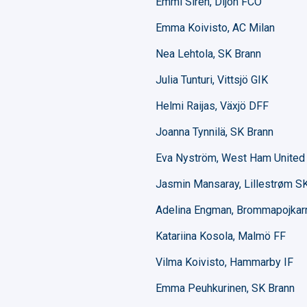
Emmi Siren, Dijon FCO
Emma Koivisto, AC Milan
Nea Lehtola, SK Brann
Julia Tunturi, Vittsjö GIK
Helmi Raijas, Växjö DFF
Joanna Tynnilä, SK Brann
Eva Nyström, West Ham United
Jasmin Mansaray, Lillestrøm S
Adelina Engman, Brommapojkar
Katariina Kosola, Malmö FF
Vilma Koivisto, Hammarby IF
Emma Peuhkurinen, SK Brann