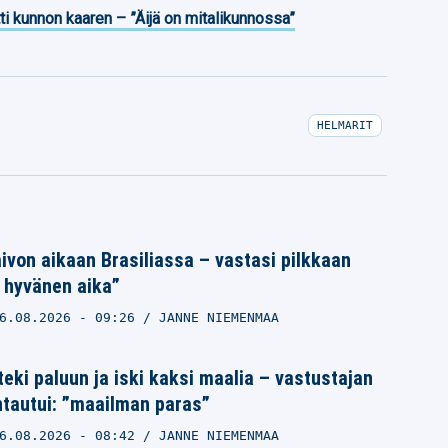
ti kunnon kaaren – ”Äijä on mitalikunnossa”
HELMARIT
ivon aikaan Brasiliassa – vastasi pilkkaan
 hyvänen aika”
6.08.2026
- 09:26
JANNE NIEMENMAA
teki paluun ja iski kaksi maalia – vastustajan
ntautui: ”maailman paras”
6.08.2026
- 08:42
JANNE NIEMENMAA