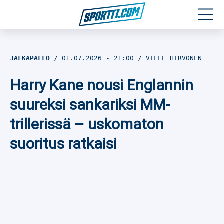
Moottoriurheilu
JALKAPALLO
01.07.2026
- 21:00
VILLE HIRVONEN
Jääkiekko
Harry Kane nousi Englannin
Jalkapallo
suureksi sankariksi MM-
trillerissä – uskomaton
Yleisurheilu
suoritus ratkaisi
Talviurheilu
Muu urheilu
SPORTIVO TV