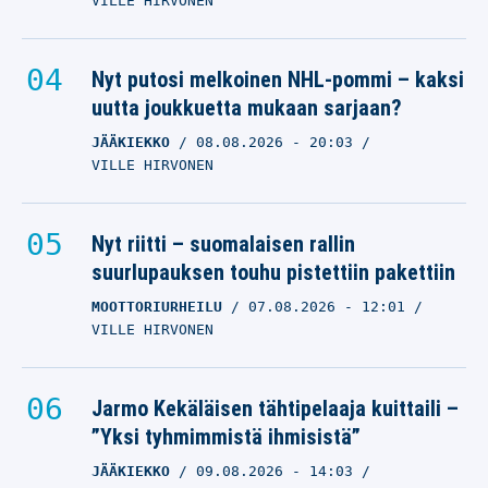
VILLE HIRVONEN
Nyt putosi melkoinen NHL-pommi – kaksi
uutta joukkuetta mukaan sarjaan?
JÄÄKIEKKO
08.08.2026
- 20:03
VILLE HIRVONEN
Nyt riitti – suomalaisen rallin
suurlupauksen touhu pistettiin pakettiin
MOOTTORIURHEILU
07.08.2026
- 12:01
VILLE HIRVONEN
Jarmo Kekäläisen tähtipelaaja kuittaili –
”Yksi tyhmimmistä ihmisistä”
JÄÄKIEKKO
09.08.2026
- 14:03