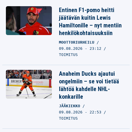
Entinen F1-pomo heitti
jäätävän kuitin Lewis
Hamiltonille – nyt mentiin
henkilökohtaisuuksiin
MOOTTORIURHEILU
09.08.2026 - 23:12
TOIMITUS
Anaheim Ducks ajautui
ongelmiin – se voi tietää
lähtöä kahdelle NHL-
konkarille
JÄÄKIEKKO
09.08.2026 - 22:53
TOIMITUS