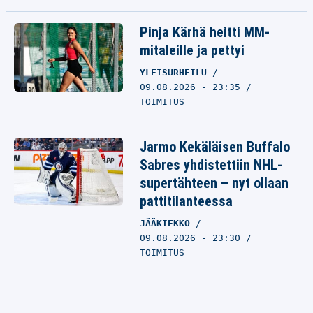
Pinja Kärhä heitti MM-
mitaleille ja pettyi
YLEISURHEILU
09.08.2026 - 23:35
TOIMITUS
Jarmo Kekäläisen Buffalo
Sabres yhdistettiin NHL-
supertähteen – nyt ollaan
pattitilanteessa
JÄÄKIEKKO
09.08.2026 - 23:30
TOIMITUS