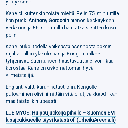
yllätykseen.
Kane oli kuitenkin toista mieltä. Pelin 75. minuutilla
hän puski
Anthony Gordonin
hienon keskityksen
verkkoon ja 86. minuutilla hän ratkaisi sitten koko
pelin.
Kane laukoi todella vaikeasta asennosta boksin
rajalta pallon yläkulmaan ja Kongon palkeet
tyhjenivät. Suorituksen haastavuutta ei voi liikaa
korostaa. Kane on uskomattoman hyvä
viimeistelijä.
Englanti vältti karun katastrofin. Kongolle
putoaminen olisi nimittäin sitä ollut, vaikka Afrikan
maa taistelikin upeasti.
LUE MYÖS:
Huippujuoksija pihalle – Suomen EM-
kisajoukkueelle täysi katastrofi (UrheiluAreena.fi)