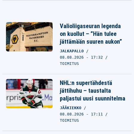
Valioliigaseuran legenda
on kuollut – ”Hän tulee
jättämään suuren aukon”
JALKAPALLO
08.08.2026 - 17:32
TOIMITUS
NHL:n supertähdestä
jättihuhu – taustalta
paljastui uusi suunnitelma
JÄÄKIEKKO
08.08.2026 - 17:11
TOIMITUS