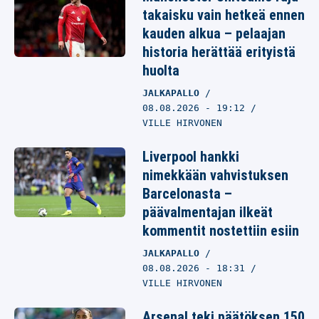
takaisku vain hetkeä ennen
kauden alkua – pelaajan
historia herättää erityistä
huolta
JALKAPALLO
08.08.2026
- 19:12
VILLE HIRVONEN
Liverpool hankki
nimekkään vahvistuksen
Barcelonasta –
päävalmentajan ilkeät
kommentit nostettiin esiin
JALKAPALLO
08.08.2026
- 18:31
VILLE HIRVONEN
Arsenal teki päätöksen 150