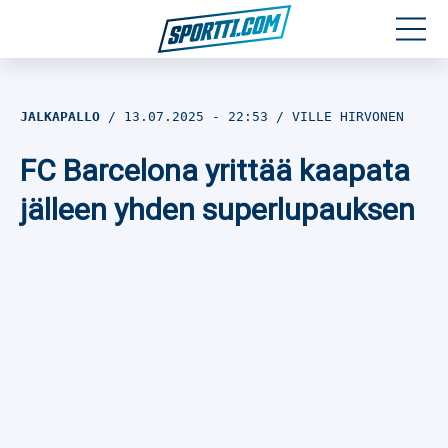
Moottoriurheilu
JALKAPALLO
13.07.2025
- 22:53
VILLE HIRVONEN
Jääkiekko
FC Barcelona yrittää kaapata
Jalkapallo
jälleen yhden superlupauksen
Yleisurheilu
Talviurheilu
Muu urheilu
SPORTIVO TV