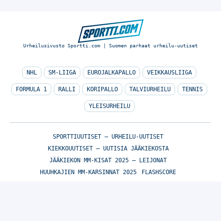
Urheilusivusto Sportti.com | Suomen parhaat urheilu-uutiset
NHL
SM-LIIGA
EUROJALKAPALLO
VEIKKAUSLIIGA
FORMULA 1
RALLI
KORIPALLO
TALVIURHEILU
TENNIS
YLEISURHEILU
SPORTTIUUTISET – URHEILU-UUTISET
KIEKKOUUTISET – UUTISIA JÄÄKIEKOSTA
JÄÄKIEKON MM-KISAT 2025 – LEIJONAT
HUUHKAJIEN MM-KARSINNAT 2025
FLASHSCORE
© Sportti.com | Suomen parhaat urheilu-uutiset 2026
TIETOA MEISTÄ
/
🇬🇧 SPORTIVO NETWORK
/
KÄYTTÖEHDOT