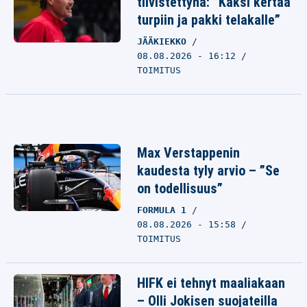
tiivistettynä: ”Kaksi kertaa
turpiin ja pakki telakalle”
JÄÄKIEKKO
08.08.2026 - 16:12
TOIMITUS
Max Verstappenin
kaudesta tyly arvio – ”Se
on todellisuus”
FORMULA 1
08.08.2026 - 15:58
TOIMITUS
HIFK ei tehnyt maaliakaan
– Olli Jokisen suojateilla