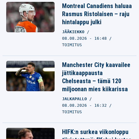
Montreal Canadiens haluaa
Rasmus Ristolaisen – raju
hintalappu julki
JÄÄKIEKKO
08.08.2026 - 16:48
TOIMITUS
Manchester City kaavailee
jättikaappausta
Chelseasta – tämä 120
miljoonan mies kiikarissa
JALKAPALLO
08.08.2026 - 16:32
TOIMITUS
HIFK:n surkea viikonloppu