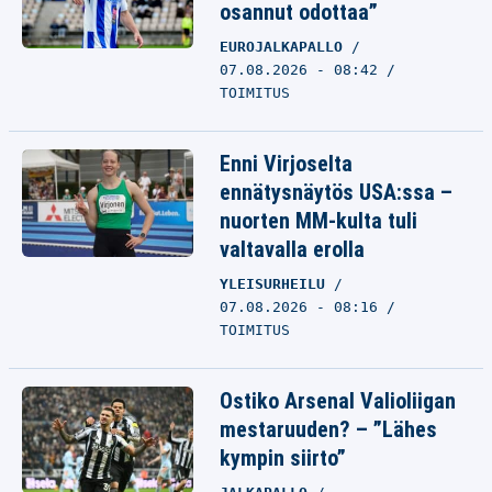
osannut odottaa”
EUROJALKAPALLO
07.08.2026 - 08:42
TOIMITUS
Enni Virjoselta
ennätysnäytös USA:ssa –
nuorten MM-kulta tuli
valtavalla erolla
YLEISURHEILU
07.08.2026 - 08:16
TOIMITUS
Ostiko Arsenal Valioliigan
mestaruuden? – ”Lähes
kympin siirto”