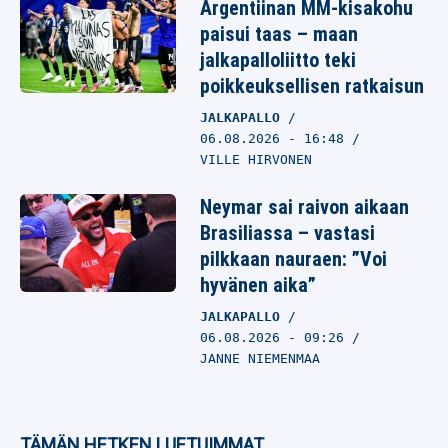
Argentiinan MM-kisakohu
paisui taas – maan
jalkapalloliitto teki
poikkeuksellisen ratkaisun
JALKAPALLO
06.08.2026
- 16:48
VILLE HIRVONEN
Neymar sai raivon aikaan
Brasiliassa – vastasi
pilkkaan nauraen: ”Voi
hyvänen aika”
JALKAPALLO
06.08.2026
- 09:26
JANNE NIEMENMAA
TÄMÄN HETKEN LUETUIMMAT