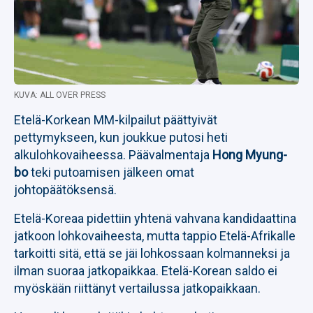
KUVA: ALL OVER PRESS
Etelä-Korkean MM-kilpailut päättyivät
pettymykseen, kun joukkue putosi heti
alkulohkovaiheessa. Päävalmentaja
Hong Myung-
bo
teki putoamisen jälkeen omat
johtopäätöksensä.
Etelä-Koreaa pidettiin yhtenä vahvana kandidaattina
jatkoon lohkovaiheesta, mutta tappio Etelä-Afrikalle
tarkoitti sitä, että se jäi lohkossaan kolmanneksi ja
ilman suoraa jatkopaikkaa. Etelä-Korean saldo ei
myöskään riittänyt vertailussa jatkopaikkaan.