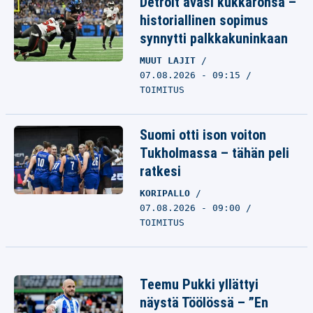
Detroit avasi kukkaronsa –
historiallinen sopimus
synnytti palkkakuninkaan
MUUT LAJIT
07.08.2026 - 09:15
TOIMITUS
Suomi otti ison voiton
Tukholmassa – tähän peli
ratkesi
KORIPALLO
07.08.2026 - 09:00
TOIMITUS
Teemu Pukki yllättyi
näystä Töölössä – ”En