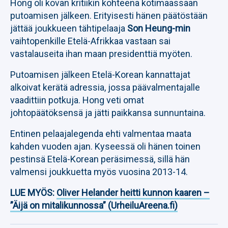
Hong oli kovan kritiikin kohteena kotimaassaan
putoamisen jälkeen. Erityisesti hänen päätöstään
jättää joukkueen tähtipelaaja
Son Heung-min
vaihtopenkille Etelä-Afrikkaa vastaan sai
vastalauseita ihan maan presidenttiä myöten.
Putoamisen jälkeen Etelä-Korean kannattajat
alkoivat kerätä adressia, jossa päävalmentajalle
vaadittiin potkuja. Hong veti omat
johtopäätöksensä ja jätti paikkansa sunnuntaina.
Entinen pelaajalegenda ehti valmentaa maata
kahden vuoden ajan. Kyseessä oli hänen toinen
pestinsä Etelä-Korean peräsimessä, sillä hän
valmensi joukkuetta myös vuosina 2013-14.
LUE MYÖS:
Oliver Helander heitti kunnon kaaren –
”Äijä on mitalikunnossa” (UrheiluAreena.fi)