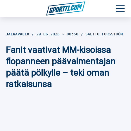
Moottoriurheilu
JALKAPALLO
29.06.2026
- 08:50
SALTTU FORSSTRÖM
Jääkiekko
Fanit vaativat MM-kisoissa
Jalkapallo
flopanneen päävalmentajan
päätä pölkylle – teki oman
Yleisurheilu
ratkaisunsa
Talviurheilu
Muu urheilu
SPORTIVO TV