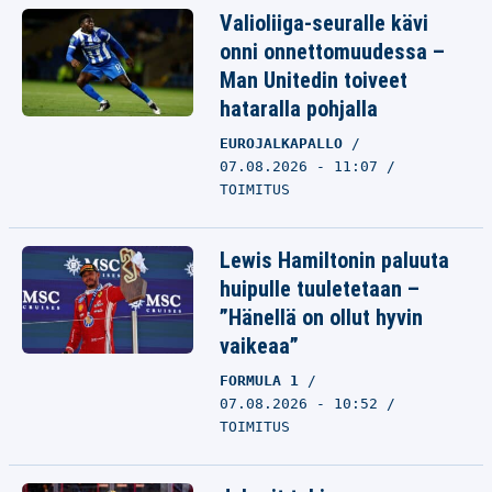
Valioliiga-seuralle kävi
onni onnettomuudessa –
Man Unitedin toiveet
hataralla pohjalla
EUROJALKAPALLO
07.08.2026 - 11:07
TOIMITUS
Lewis Hamiltonin paluuta
huipulle tuuletetaan –
”Hänellä on ollut hyvin
vaikeaa”
FORMULA 1
07.08.2026 - 10:52
TOIMITUS