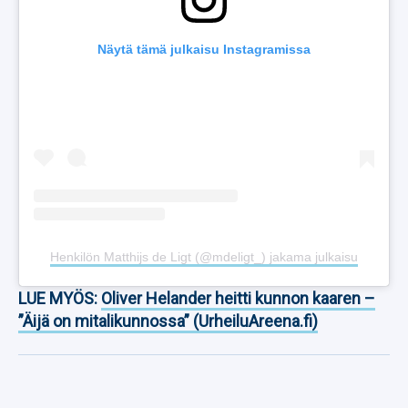
Näytä tämä julkaisu Instagramissa
Henkilön Matthijs de Ligt (@mdeligt_) jakama julkaisu
LUE MYÖS:
Oliver Helander heitti kunnon kaaren –
”Äijä on mitalikunnossa” (UrheiluAreena.fi)