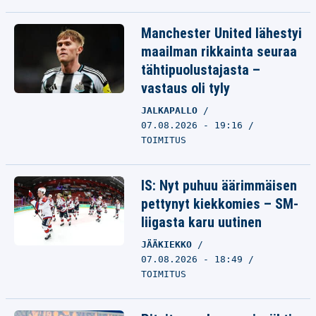
Manchester United lähestyi
maailman rikkainta seuraa
tähtipuolustajasta –
vastaus oli tyly
JALKAPALLO
07.08.2026 - 19:16
TOIMITUS
IS: Nyt puhuu äärimmäisen
pettynyt kiekkomies – SM-
liigasta karu uutinen
JÄÄKIEKKO
07.08.2026 - 18:49
TOIMITUS