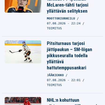
McLaren-tähti tarjosi
yllättävän selityksen
MOOTTORIURHEILU
07.08.2026 - 22:24
TOIMITUS
Pitsiturnaus tarjosi
jättipaukun – SM-liigan
pikkuseuralla todella
yllättävä
hattutemppusankari
JÄÄKIEKKO
07.08.2026 - 22:01
TOIMITUS
NHL:n kohuttuun