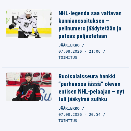
NHL-legenda saa valtavan
kunnianosoituksen –
pelinumero jäädytetään ja
patsas paljastetaan
JÄÄKIEKKO
07.08.2026 - 21:06
TOIMITUS
Ruotsalaisseura hankki
”parhaassa iässä” olevan
entisen NHL-pelaajan – nyt
tuli jääkylmä suihku
JÄÄKIEKKO
07.08.2026 - 20:54
TOIMITUS