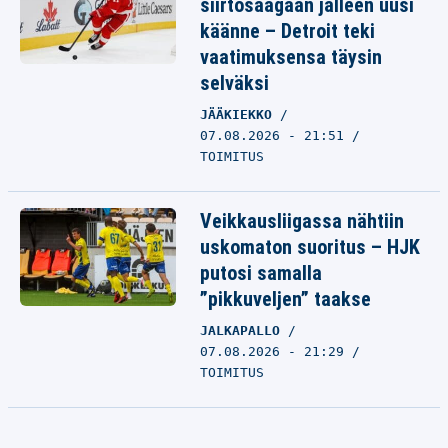
siirtosaagaan jälleen uusi
käänne – Detroit teki
vaatimuksensa täysin
selväksi
JÄÄKIEKKO
07.08.2026 - 21:51
TOIMITUS
Veikkausliigassa nähtiin
uskomaton suoritus – HJK
putosi samalla
”pikkuveljen” taakse
JALKAPALLO
07.08.2026 - 21:29
TOIMITUS