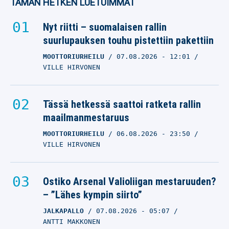
TÄMÄN HETKEN LUETUIMMAT
Nyt riitti – suomalaisen rallin
suurlupauksen touhu pistettiin pakettiin
MOOTTORIURHEILU
07.08.2026
- 12:01
VILLE HIRVONEN
Tässä hetkessä saattoi ratketa rallin
maailmanmestaruus
MOOTTORIURHEILU
06.08.2026
- 23:50
VILLE HIRVONEN
Ostiko Arsenal Valioliigan mestaruuden?
– ”Lähes kympin siirto”
JALKAPALLO
07.08.2026
- 05:07
ANTTI MAKKONEN