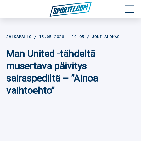
Moottoriurheilu
JALKAPALLO
15.05.2026
- 19:05
JONI AHOKAS
Jääkiekko
Man United -tähdeltä
Jalkapallo
musertava päivitys
sairaspediltä – ”Ainoa
Yleisurheilu
vaihtoehto”
Talviurheilu
Muu urheilu
SPORTIVO TV