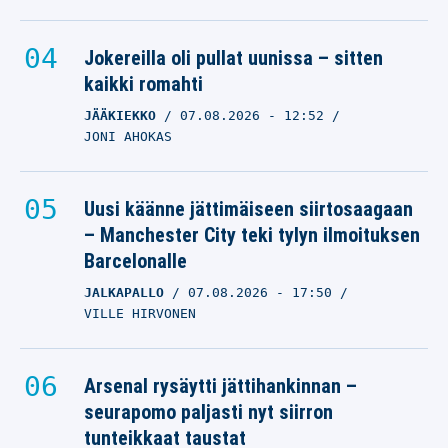
Jokereilla oli pullat uunissa – sitten
kaikki romahti
JÄÄKIEKKO
07.08.2026
- 12:52
JONI AHOKAS
Uusi käänne jättimäiseen siirtosaagaan
– Manchester City teki tylyn ilmoituksen
Barcelonalle
JALKAPALLO
07.08.2026
- 17:50
VILLE HIRVONEN
Arsenal rysäytti jättihankinnan –
seurapomo paljasti nyt siirron
tunteikkaat taustat