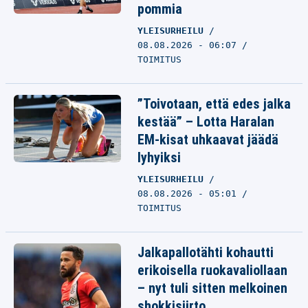
pommia
YLEISURHEILU
08.08.2026 - 06:07
TOIMITUS
”Toivotaan, että edes jalka
kestää” – Lotta Haralan
EM-kisat uhkaavat jäädä
lyhyiksi
YLEISURHEILU
08.08.2026 - 05:01
TOIMITUS
Jalkapallotähti kohautti
erikoisella ruokavaliollaan
– nyt tuli sitten melkoinen
shokkisiirto