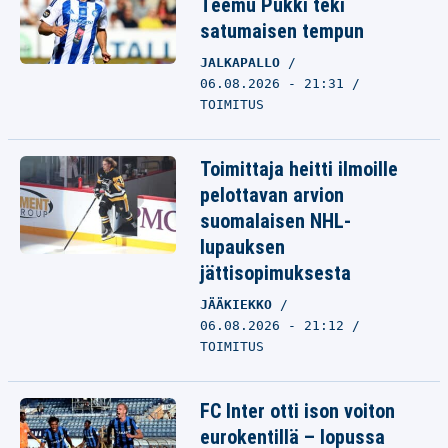
Teemu Pukki teki
satumaisen tempun
JALKAPALLO
06.08.2026 - 21:31
TOIMITUS
Toimittaja heitti ilmoille
pelottavan arvion
suomalaisen NHL-
lupauksen
jättisopimuksesta
JÄÄKIEKKO
06.08.2026 - 21:12
TOIMITUS
FC Inter otti ison voiton
eurokentillä – lopussa