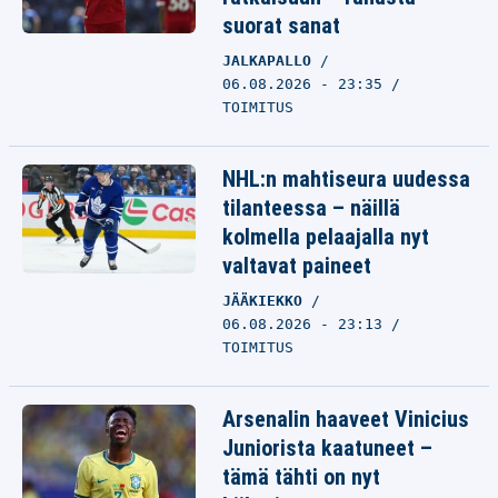
suorat sanat
JALKAPALLO
06.08.2026 - 23:35
TOIMITUS
NHL:n mahtiseura uudessa
tilanteessa – näillä
kolmella pelaajalla nyt
valtavat paineet
JÄÄKIEKKO
06.08.2026 - 23:13
TOIMITUS
Arsenalin haaveet Vinicius
Juniorista kaatuneet –
tämä tähti on nyt