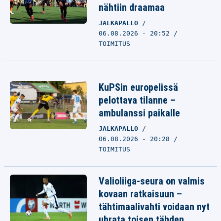
nähtiin draamaa
JALKAPALLO
06.08.2026 - 20:52
TOIMITUS
KuPSin europelissä
pelottava tilanne –
ambulanssi paikalle
JALKAPALLO
06.08.2026 - 20:28
TOIMITUS
Valioliiga-seura on valmis
kovaan ratkaisuun –
tähtimaalivahti voidaan nyt
uhrata toisen tähden