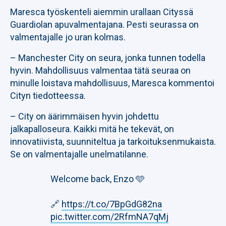
Maresca työskenteli aiemmin urallaan Cityssä
Guardiolan apuvalmentajana. Pesti seurassa on
valmentajalle jo uran kolmas.
– Manchester City on seura, jonka tunnen todella
hyvin. Mahdollisuus valmentaa tätä seuraa on
minulle loistava mahdollisuus, Maresca kommentoi
Cityn tiedotteessa.
– City on äärimmäisen hyvin johdettu
jalkapalloseura. Kaikki mitä he tekevät, on
innovatiivista, suunniteltua ja tarkoituksenmukaista.
Se on valmentajalle unelmatilanne.
Welcome back, Enzo 🩵
🔗
https://t.co/7BpGdG82na
pic.twitter.com/2RfmNA7qMj