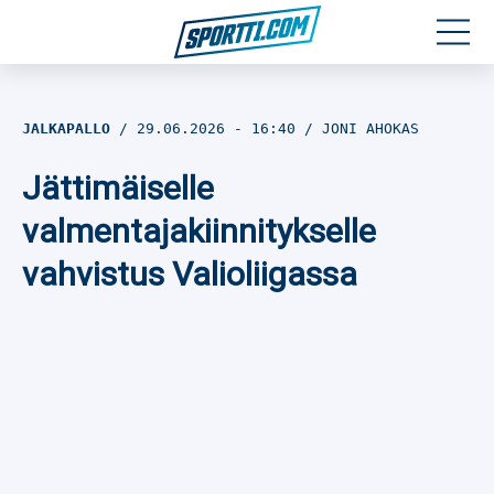
Moottoriurheilu
JALKAPALLO
29.06.2026
- 16:40
JONI AHOKAS
Jääkiekko
Jättimäiselle
Jalkapallo
valmentajakiinnitykselle
vahvistus Valioliigassa
Yleisurheilu
Talviurheilu
Muu urheilu
SPORTIVO TV