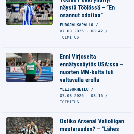
näystä Töölössä – ”En
osannut odottaa”
EUROJALKAPALLO
07.08.2026 - 08:42
TOIMITUS
Enni Virjoselta
ennätysnäytös USA:ssa –
nuorten MM-kulta tuli
valtavalla erolla
YLEISURHEILU
07.08.2026 - 08:16
TOIMITUS
Ostiko Arsenal Valioliigan
mestaruuden? – ”Lähes