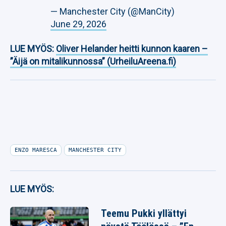
— Manchester City (@ManCity)
June 29, 2026
LUE MYÖS:
Oliver Helander heitti kunnon kaaren –
”Äijä on mitalikunnossa” (UrheiluAreena.fi)
ENZO MARESCA
MANCHESTER CITY
LUE MYÖS:
Teemu Pukki yllättyi