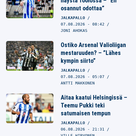
näystä Töölössä – ”En
osannut odottaa”
JALKAPALLO
07.08.2026
- 08:42
JONI AHOKAS
Ostiko Arsenal Valioliigan
mestaruuden? – ”Lähes
kympin siirto”
JALKAPALLO
07.08.2026
- 05:07
ANTTI MAKKONEN
Aitaa kaatui Helsingissä –
Teemu Pukki teki
satumaisen tempun
JALKAPALLO
06.08.2026
- 21:31
VILLE HIRVONEN