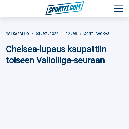
Moottoriurheilu
JALKAPALLO
05.07.2026
- 12:08
JONI AHOKAS
Jääkiekko
Chelsea-lupaus kaupattiin
Jalkapallo
toiseen Valioliiga-seuraan
Yleisurheilu
Talviurheilu
Muu urheilu
SPORTIVO TV