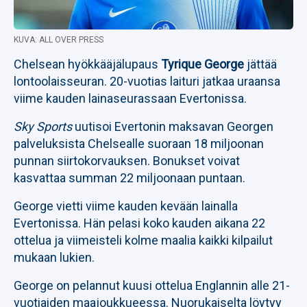
KUVA: ALL OVER PRESS
Chelsean hyökkääjälupaus
Tyrique George
jättää
lontoolaisseuran. 20-vuotias laituri jatkaa uraansa
viime kauden lainaseurassaan Evertonissa.
Sky Sports
uutisoi Evertonin maksavan Georgen
palveluksista Chelsealle suoraan 18 miljoonan
punnan siirtokorvauksen. Bonukset voivat
kasvattaa summan 22 miljoonaan puntaan.
George vietti viime kauden kevään lainalla
Evertonissa. Hän pelasi koko kauden aikana 22
ottelua ja viimeisteli kolme maalia kaikki kilpailut
mukaan lukien.
George on pelannut kuusi ottelua Englannin alle 21-
vuotiaiden maajoukkueessa. Nuorukaiselta löytyy