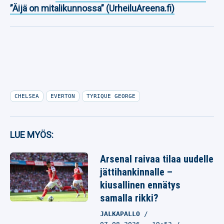
”Äijä on mitalikunnossa” (UrheiluAreena.fi)
CHELSEA
EVERTON
TYRIQUE GEORGE
LUE MYÖS:
Arsenal raivaa tilaa uudelle
jättihankinnalle –
kiusallinen ennätys
samalla rikki?
JALKAPALLO