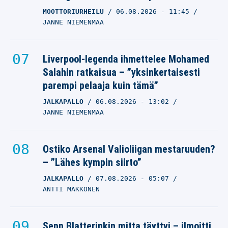
MOOTTORIURHEILU
06.08.2026
- 11:45
JANNE NIEMENMAA
Liverpool-legenda ihmettelee Mohamed
Salahin ratkaisua – ”yksinkertaisesti
parempi pelaaja kuin tämä”
JALKAPALLO
06.08.2026
- 13:02
JANNE NIEMENMAA
Ostiko Arsenal Valioliigan mestaruuden?
– ”Lähes kympin siirto”
JALKAPALLO
07.08.2026
- 05:07
ANTTI MAKKONEN
Sepp Blatterinkin mitta täyttyi – ilmoitti