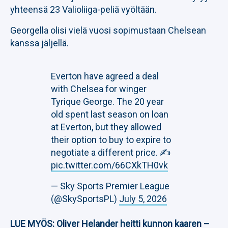
yhteensä 23 Valioliiga-peliä vyöltään.
Georgella olisi vielä vuosi sopimustaan Chelsean
kanssa jäljellä.
Everton have agreed a deal
with Chelsea for winger
Tyrique George. The 20 year
old spent last season on loan
at Everton, but they allowed
their option to buy to expire to
negotiate a different price. ✍️
pic.twitter.com/66CXkTH0vk
— Sky Sports Premier League
(@SkySportsPL)
July 5, 2026
LUE MYÖS:
Oliver Helander heitti kunnon kaaren –