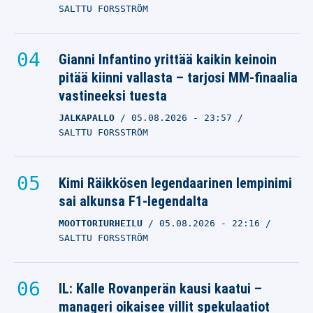
SALTTU FORSSTRÖM
Gianni Infantino yrittää kaikin keinoin
pitää kiinni vallasta – tarjosi MM-finaalia
vastineeksi tuesta
JALKAPALLO
05.08.2026
- 23:57
SALTTU FORSSTRÖM
Kimi Räikkösen legendaarinen lempinimi
sai alkunsa F1-legendalta
MOOTTORIURHEILU
05.08.2026
- 22:16
SALTTU FORSSTRÖM
IL: Kalle Rovanperän kausi kaatui –
manageri oikaisee villit spekulaatiot