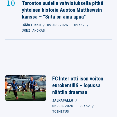
Toronton uudella vahvistuksella pitkä
yhteinen historia Auston Matthewsin
kanssa – ”Siitä on aina apua”
JÄÄKIEKKO
05.08.2026
- 09:52
JONI AHOKAS
FC Inter otti ison voiton
eurokentillä – lopussa
nähtiin draamaa
JALKAPALLO
06.08.2026 - 20:52
TOIMITUS