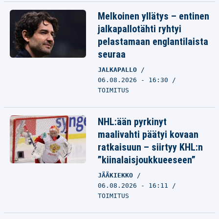
Melkoinen yllätys – entinen
jalkapallotähti ryhtyi
pelastamaan englantilaista
seuraa
JALKAPALLO
06.08.2026 - 16:30
TOIMITUS
NHL:ään pyrkinyt
maalivahti päätyi kovaan
ratkaisuun – siirtyy KHL:n
”kiinalaisjoukkueeseen”
JÄÄKIEKKO
06.08.2026 - 16:11
TOIMITUS