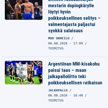
mestarin dopingkärylle
löytyi hyvin
poikkeuksellinen selitys –
valmentajasta paljastui
synkkä salaisuus
MUU URHEILU
06.08.2026 - 17:09
TOIMITUS
Argentiinan MM-kisakohu
paisui taas – maan
jalkapalloliitto teki
poikkeuksellisen ratkaisun
JALKAPALLO
06.08.2026 - 16:48
TOIMITUS