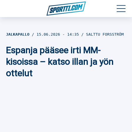
Moottoriurheilu
JALKAPALLO
15.06.2026
- 14:35
SALTTU FORSSTRÖM
Jääkiekko
Espanja pääsee irti MM-
Jalkapallo
kisoissa – katso illan ja yön
ottelut
Yleisurheilu
Talviurheilu
Muu urheilu
SPORTIVO TV