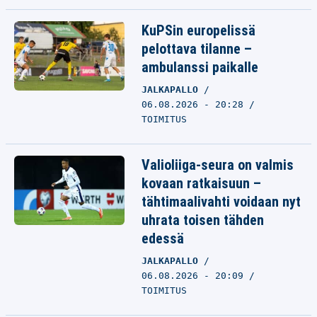
KuPSin europelissä
pelottava tilanne –
ambulanssi paikalle
JALKAPALLO
06.08.2026 - 20:28
TOIMITUS
Valioliiga-seura on valmis
kovaan ratkaisuun –
tähtimaalivahti voidaan nyt
uhrata toisen tähden
edessä
JALKAPALLO
06.08.2026 - 20:09
TOIMITUS