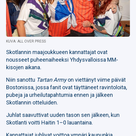
KUVA: ALL OVER PRESS
Skotlannin maajoukkueen kannattajat ovat
nousseet puheenaiheeksi Yhdysvalloissa MM-
kisojen aikana.
Niin sanottu
Tartan Army
on viettänyt viime päivät
Bostonissa, jossa fanit ovat täyttäneet ravintoloita,
pubeja ja urheilutapahtumia ennen ja jälkeen
Skotlannin otteluiden.
Juhlat saavuttivat uuden tason sen jälkeen, kun
Skotlanti voitti Haitin 1–0 lauantaina.
Kannattajat juhlivat voittoa ympäri kaupunkia,