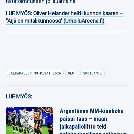
hätätoimituksen jo lauantaina.
LUE MYÖS:
Oliver Helander heitti kunnon kaaren –
”Äijä on mitalikunnossa” (UrheiluAreena.fi)
JALKAPALLON MM-KISAT 2026
OLUT
SKOTLANTI
LUE MYÖS:
Argentiinan MM-kisakohu
paisui taas – maan
jalkapalloliitto teki