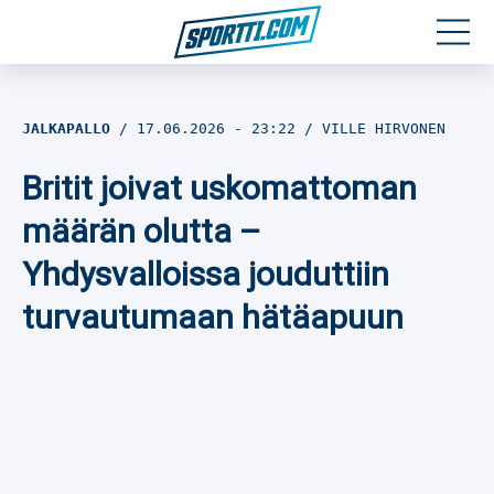
Moottoriurheilu
JALKAPALLO
17.06.2026
- 23:22
VILLE HIRVONEN
Jääkiekko
Britit joivat uskomattoman
Jalkapallo
määrän olutta –
Yhdysvalloissa jouduttiin
Yleisurheilu
turvautumaan hätäapuun
Talviurheilu
Muu urheilu
SPORTIVO TV