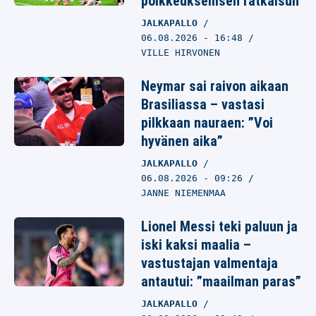
poikkeuksellisen ratkaisun
JALKAPALLO
06.08.2026
- 16:48
VILLE HIRVONEN
Neymar sai raivon aikaan
Brasiliassa – vastasi
pilkkaan nauraen: ”Voi
hyvänen aika”
JALKAPALLO
06.08.2026
- 09:26
JANNE NIEMENMAA
Lionel Messi teki paluun ja
iski kaksi maalia –
vastustajan valmentaja
antautui: ”maailman paras”
JALKAPALLO