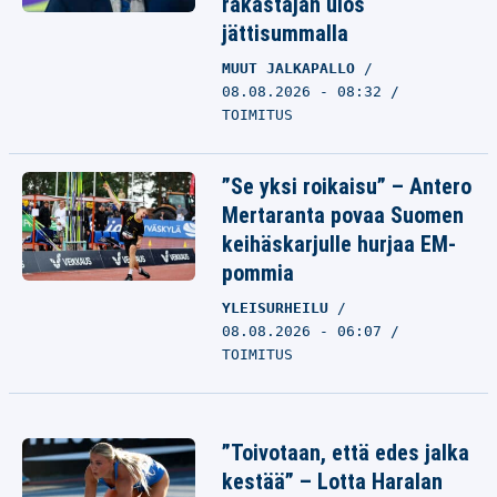
rakastajan ulos
jättisummalla
MUUT JALKAPALLO
08.08.2026 - 08:32
TOIMITUS
”Se yksi roikaisu” – Antero
Mertaranta povaa Suomen
keihäskarjulle hurjaa EM-
pommia
YLEISURHEILU
08.08.2026 - 06:07
TOIMITUS
”Toivotaan, että edes jalka
kestää” – Lotta Haralan