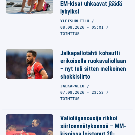
EM-kisat uhkaavat jäädä
lyhyiksi
YLEISURHEILU
08.08.2026 - 05:01
TOIMITUS
Jalkapallotähti kohautti
erikoisella ruokavaliollaan
– nyt tuli sitten melkoinen
shokkisiirto
JALKAPALLO
07.08.2026 - 23:53
TOIMITUS
Valioliiganousija rikkoi
siirtoennätyksensä – MM-
kisoissa loistanut 20-