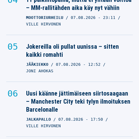
– MM-rallitähden aika käy nyt vähiin
MOOTTORIURHEILU
07.08.2026
- 23:11
VILLE HIRVONEN
Jokereilla oli pullat uunissa – sitten
kaikki romahti
JÄÄKIEKKO
07.08.2026
- 12:52
JONI AHOKAS
Uusi käänne jättimäiseen siirtosaagaan
– Manchester City teki tylyn ilmoituksen
Barcelonalle
JALKAPALLO
07.08.2026
- 17:50
VILLE HIRVONEN