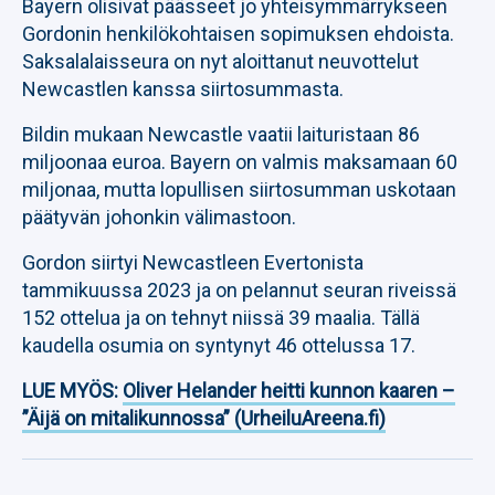
Bayern olisivat päässeet jo yhteisymmärrykseen
Gordonin henkilökohtaisen sopimuksen ehdoista.
Saksalalaisseura on nyt aloittanut neuvottelut
Newcastlen kanssa siirtosummasta.
Bildin mukaan Newcastle vaatii laituristaan 86
miljoonaa euroa. Bayern on valmis maksamaan 60
miljonaa, mutta lopullisen siirtosumman uskotaan
päätyvän johonkin välimastoon.
Gordon siirtyi Newcastleen Evertonista
tammikuussa 2023 ja on pelannut seuran riveissä
152 ottelua ja on tehnyt niissä 39 maalia. Tällä
kaudella osumia on syntynyt 46 ottelussa 17.
LUE MYÖS:
Oliver Helander heitti kunnon kaaren –
”Äijä on mitalikunnossa” (UrheiluAreena.fi)