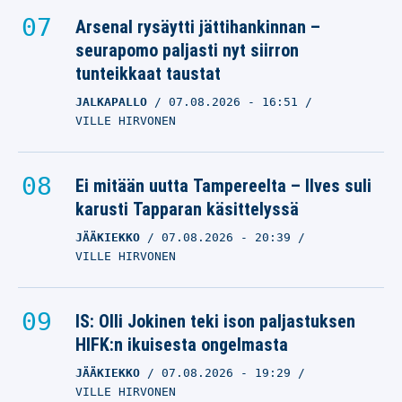
Arsenal rysäytti jättihankinnan –
seurapomo paljasti nyt siirron
tunteikkaat taustat
JALKAPALLO
07.08.2026
- 16:51
VILLE HIRVONEN
Ei mitään uutta Tampereelta – Ilves suli
karusti Tapparan käsittelyssä
JÄÄKIEKKO
07.08.2026
- 20:39
VILLE HIRVONEN
IS: Olli Jokinen teki ison paljastuksen
HIFK:n ikuisesta ongelmasta
JÄÄKIEKKO
07.08.2026
- 19:29
VILLE HIRVONEN