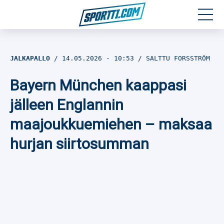
Moottoriurheilu
JALKAPALLO
14.05.2026
- 10:53
SALTTU FORSSTRÖM
Jääkiekko
Bayern München kaappasi
Jalkapallo
jälleen Englannin
maajoukkuemiehen – maksaa
Yleisurheilu
hurjan siirtosumman
Talviurheilu
Muu urheilu
SPORTIVO TV