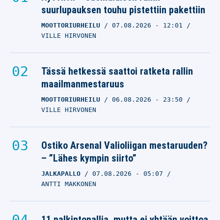
suurlupauksen touhu pistettiin pakettiin
MOOTTORIURHEILU
07.08.2026
- 12:01
VILLE HIRVONEN
Tässä hetkessä saattoi ratketa rallin
maailmanmestaruus
MOOTTORIURHEILU
06.08.2026
- 23:50
VILLE HIRVONEN
Ostiko Arsenal Valioliigan mestaruuden?
– ”Lähes kympin siirto”
JALKAPALLO
07.08.2026
- 05:07
ANTTI MAKKONEN
11 palkintopallia, mutta ei yhtään voittoa