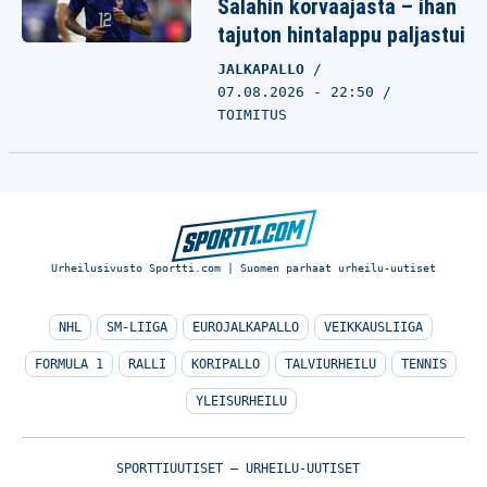
Salahin korvaajasta – ihan
tajuton hintalappu paljastui
JALKAPALLO
07.08.2026 - 22:50
TOIMITUS
Urheilusivusto Sportti.com | Suomen parhaat urheilu-uutiset
NHL
SM-LIIGA
EUROJALKAPALLO
VEIKKAUSLIIGA
FORMULA 1
RALLI
KORIPALLO
TALVIURHEILU
TENNIS
YLEISURHEILU
SPORTTIUUTISET – URHEILU-UUTISET