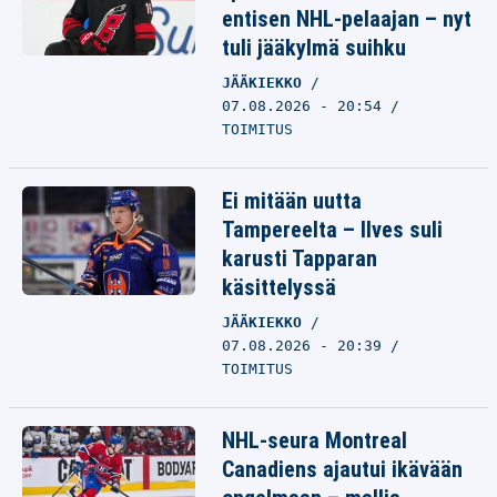
entisen NHL-pelaajan – nyt
tuli jääkylmä suihku
JÄÄKIEKKO
07.08.2026 - 20:54
TOIMITUS
Ei mitään uutta
Tampereelta – Ilves suli
karusti Tapparan
käsittelyssä
JÄÄKIEKKO
07.08.2026 - 20:39
TOIMITUS
NHL-seura Montreal
Canadiens ajautui ikävään