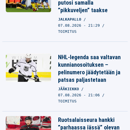
putosi samalla
”pikkuveljen” taakse
JALKAPALLO
07.08.2026 - 21:29
TOIMITUS
NHL-legenda saa valtavan
kunnianosoituksen –
pelinumero jäädytetään ja
patsas paljastetaan
JÄÄKIEKKO
07.08.2026 - 21:06
TOIMITUS
Ruotsalaisseura hankki
”parhaassa iässä” olevan