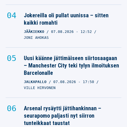
Jokereilla oli pullat uunissa – sitten
kaikki romahti
JÄÄKIEKKO
07.08.2026
- 12:52
JONI AHOKAS
Uusi käänne jättimäiseen siirtosaagaan
– Manchester City teki tylyn ilmoituksen
Barcelonalle
JALKAPALLO
07.08.2026
- 17:50
VILLE HIRVONEN
Arsenal rysäytti jättihankinnan –
seurapomo paljasti nyt siirron
tunteikkaat taustat