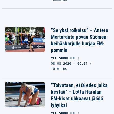
”Se yksi roikaisu” – Antero
Mertaranta povaa Suomen
keihäskarjulle hurjaa EM-
pommia
YLEISURHEILU
08.08.2026 - 06:07
TOIMITUS
”Toivotaan, että edes jalka
kestää” – Lotta Haralan
EM-kisat uhkaavat jäädä
lyhyiksi
YLEISURHEILU