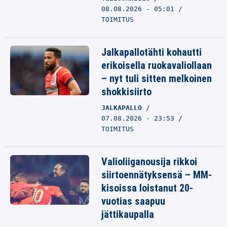
08.08.2026 - 05:01
TOIMITUS
Jalkapallotähti kohautti
erikoisella ruokavaliollaan
– nyt tuli sitten melkoinen
shokkisiirto
JALKAPALLO
07.08.2026 - 23:53
TOIMITUS
Valioliiganousija rikkoi
siirtoennätyksensä – MM-
kisoissa loistanut 20-
vuotias saapuu
jättikaupalla