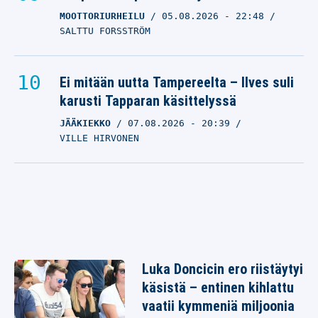
MOOTTORIURHEILU
05.08.2026
- 22:48
SALTTU FORSSTRÖM
Ei mitään uutta Tampereelta – Ilves suli
karusti Tapparan käsittelyssä
JÄÄKIEKKO
07.08.2026
- 20:39
VILLE HIRVONEN
Luka Doncicin ero riistäytyi
käsistä – entinen kihlattu
vaatii kymmeniä miljoonia