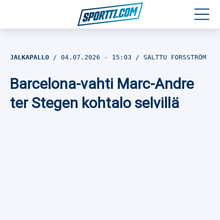
Moottoriurheilu
JALKAPALLO
04.07.2026
- 15:03
SALTTU FORSSTRÖM
Jääkiekko
Barcelona-vahti Marc-Andre
Jalkapallo
ter Stegen kohtalo selvillä
Yleisurheilu
Talviurheilu
Muu urheilu
SPORTIVO TV