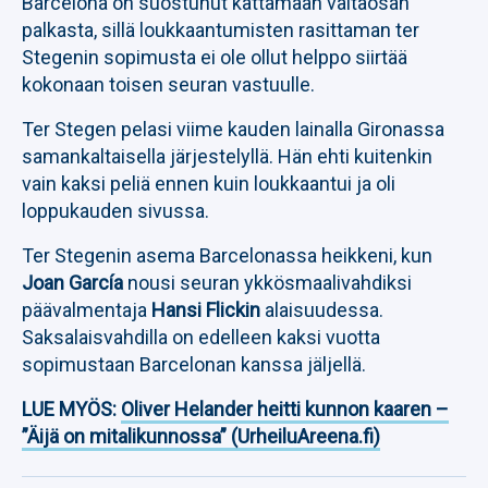
Barcelona on suostunut kattamaan valtaosan
palkasta, sillä loukkaantumisten rasittaman ter
Stegenin sopimusta ei ole ollut helppo siirtää
kokonaan toisen seuran vastuulle.
Ter Stegen pelasi viime kauden lainalla Gironassa
samankaltaisella järjestelyllä. Hän ehti kuitenkin
vain kaksi peliä ennen kuin loukkaantui ja oli
loppukauden sivussa.
Ter Stegenin asema Barcelonassa heikkeni, kun
Joan García
nousi seuran ykkösmaalivahdiksi
päävalmentaja
Hansi Flickin
alaisuudessa.
Saksalaisvahdilla on edelleen kaksi vuotta
sopimustaan Barcelonan kanssa jäljellä.
LUE MYÖS:
Oliver Helander heitti kunnon kaaren –
”Äijä on mitalikunnossa” (UrheiluAreena.fi)