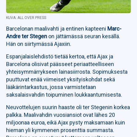
KUVA: ALL OVER PRESS
Barcelonan maalivahti ja entinen kapteeni
Marc-
Andre ter Stegen
on jättämässä seuran kesällä.
Hän on siirtymässä Ajaxiin.
Espanjalaislehdistö tietää kertoa, että Ajax ja
Barcelona olisivat päässeet periaatteelliseen
yhteisymmärrykseen lainasiirrosta. Sopimuksesta
puuttuvat enää viimeiset yksityiskohdat sekä
lääkärintarkastus, jossa varmistetaan
saksalaisvahdin toipuminen loukkaantumisesta.
Neuvottelujen suurin haaste oli ter Stegenin korkea
palkka. Maalivahdin vuosiansiot ovat lähes 20
miljoonaa euroa, eikä Ajax pysty maksamaan kuin
hieman yli kymmenen prosenttia summasta.