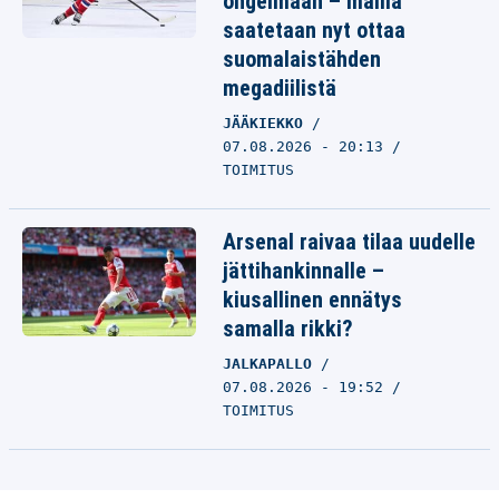
ongelmaan – mallia
saatetaan nyt ottaa
suomalaistähden
megadiilistä
JÄÄKIEKKO
07.08.2026 - 20:13
TOIMITUS
Arsenal raivaa tilaa uudelle
jättihankinnalle –
kiusallinen ennätys
samalla rikki?
JALKAPALLO
07.08.2026 - 19:52
TOIMITUS