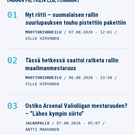
TÄMÄN HETKEN LUETUIMMAT
Nyt riitti – suomalaisen rallin
suurlupauksen touhu pistettiin pakettiin
MOOTTORIURHEILU
07.08.2026
- 12:01
VILLE HIRVONEN
Tässä hetkessä saattoi ratketa rallin
maailmanmestaruus
MOOTTORIURHEILU
06.08.2026
- 23:50
VILLE HIRVONEN
Ostiko Arsenal Valioliigan mestaruuden?
– ”Lähes kympin siirto”
JALKAPALLO
07.08.2026
- 05:07
ANTTI MAKKONEN