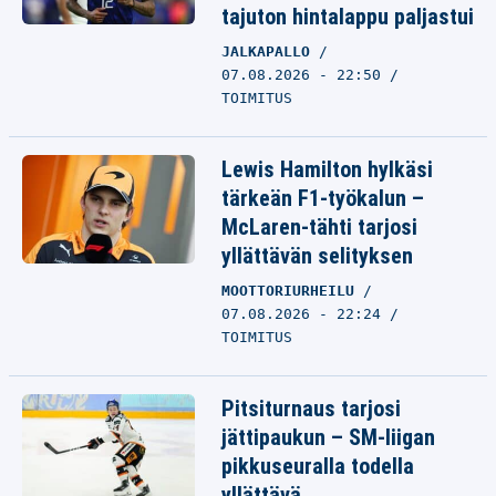
tajuton hintalappu paljastui
JALKAPALLO
07.08.2026 - 22:50
TOIMITUS
Lewis Hamilton hylkäsi
tärkeän F1-työkalun –
McLaren-tähti tarjosi
yllättävän selityksen
MOOTTORIURHEILU
07.08.2026 - 22:24
TOIMITUS
Pitsiturnaus tarjosi
jättipaukun – SM-liigan
pikkuseuralla todella
yllättävä