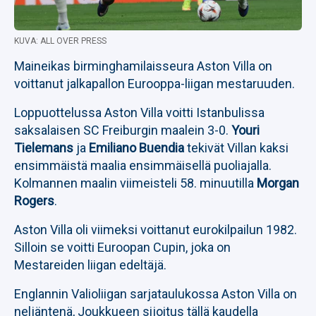
KUVA: ALL OVER PRESS
Maineikas birminghamilaisseura Aston Villa on
voittanut jalkapallon Eurooppa-liigan mestaruuden.
Loppuottelussa Aston Villa voitti Istanbulissa
saksalaisen SC Freiburgin maalein 3-0.
Youri
Tielemans
ja
Emiliano Buendia
tekivät Villan kaksi
ensimmäistä maalia ensimmäisellä puoliajalla.
Kolmannen maalin viimeisteli 58. minuutilla
Morgan
Rogers
.
Aston Villa oli viimeksi voittanut eurokilpailun 1982.
Silloin se voitti Euroopan Cupin, joka on
Mestareiden liigan edeltäjä.
Englannin Valioliigan sarjataulukossa Aston Villa on
neljäntenä, Joukkueen sijoitus tällä kaudella