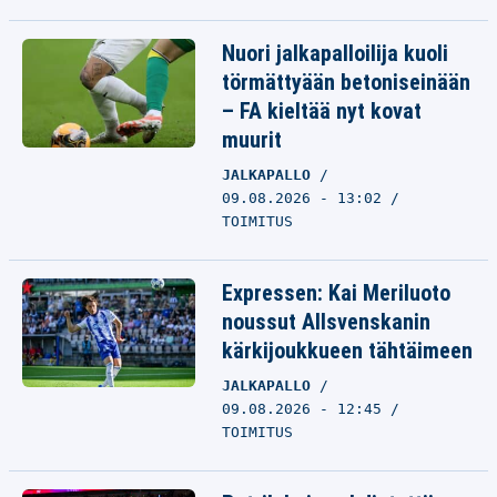
Nuori jalkapalloilija kuoli
törmättyään betoniseinään
– FA kieltää nyt kovat
muurit
JALKAPALLO
09.08.2026 - 13:02
TOIMITUS
Expressen: Kai Meriluoto
noussut Allsvenskanin
kärkijoukkueen tähtäimeen
JALKAPALLO
09.08.2026 - 12:45
TOIMITUS