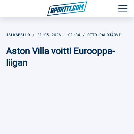
Moottoriurheilu
JALKAPALLO
21.05.2026
- 01:34
OTTO PALOJÄRVI
Jääkiekko
Aston Villa voitti Eurooppa-
Jalkapallo
liigan
Yleisurheilu
Talviurheilu
Muu urheilu
SPORTIVO TV