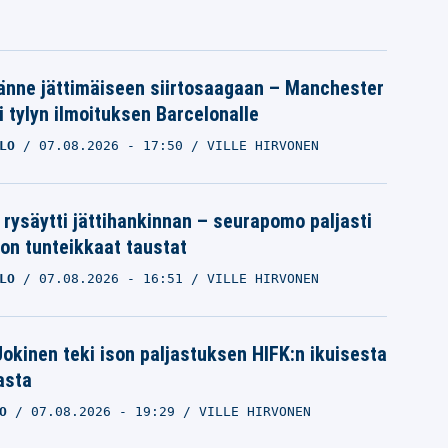
änne jättimäiseen siirtosaagaan – Manchester
i tylyn ilmoituksen Barcelonalle
LO
07.08.2026
- 17:50
VILLE HIRVONEN
 rysäytti jättihankinnan – seurapomo paljasti
ron tunteikkaat taustat
LO
07.08.2026
- 16:51
VILLE HIRVONEN
 Jokinen teki ison paljastuksen HIFK:n ikuisesta
asta
O
07.08.2026
- 19:29
VILLE HIRVONEN