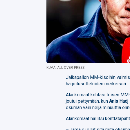
KUVA: ALL OVER PRESS
Jalkapallon MM-kisoihin valmista
harjoitusotteluiden merkeissä.
Alankomaat kohtasi toisen MM-m
joutui pettymään, kun
Anis Hadj
osuman vain neljä minuuttia enne
Alankomaat hallitsi kenttätapaht
– Tämä ei ollut sitä mitä olisi