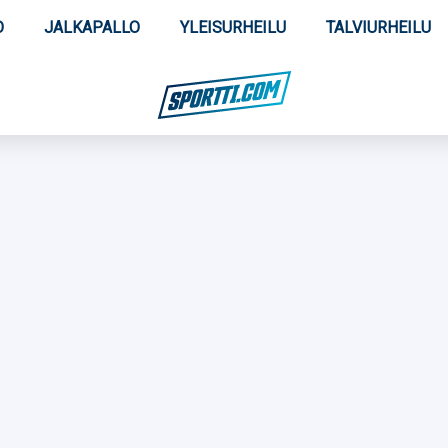
O
JALKAPALLO
YLEISURHEILU
TALVIURHEILU