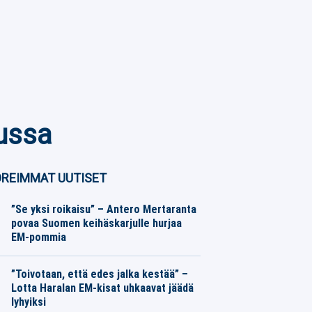
lussa
REIMMAT UUTISET
”Se yksi roikaisu” – Antero Mertaranta
povaa Suomen keihäskarjulle hurjaa
EM-pommia
Yleisurheilu
08.08.2026
Toimitus
”Toivotaan, että edes jalka kestää” –
Lotta Haralan EM-kisat uhkaavat jäädä
lyhyiksi