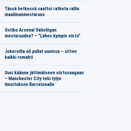
Tässä hetkessä saattoi ratketa rallin
maailmanmestaruus
Ostiko Arsenal Valioliigan
mestaruuden? – ”Lähes kympin siirto”
Jokereilla oli pullat uunissa – sitten
kaikki romahti
Uusi käänne jättimäiseen siirtosaagaan
– Manchester City teki tylyn
ilmoituksen Barcelonalle