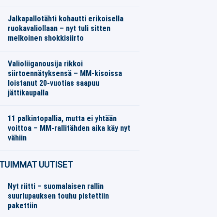
Yleisurheilu
08.08.2026
Toimitus
Jalkapallotähti kohautti erikoisella
ruokavaliollaan – nyt tuli sitten
melkoinen shokkisiirto
Jalkapallo
07.08.2026
Toimitus
Valioliiganousija rikkoi
siirtoennätyksensä – MM-kisoissa
loistanut 20-vuotias saapuu
jättikaupalla
Jalkapallo
07.08.2026
Toimitus
11 palkintopallia, mutta ei yhtään
voittoa – MM-rallitähden aika käy nyt
vähiin
Moottoriurheilu
07.08.2026
Toimitus
TUIMMAT UUTISET
Nyt riitti – suomalaisen rallin
suurlupauksen touhu pistettiin
pakettiin