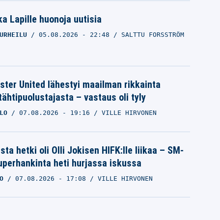
a Lapille huonoja uutisia
URHEILU
05.08.2026
- 22:48
SALTTU FORSSTRÖM
ter United lähestyi maailman rikkainta
tähtipuolustajasta – vastaus oli tyly
LO
07.08.2026
- 19:16
VILLE HIRVONEN
ta hetki oli Olli Jokisen HIFK:lle liikaa – SM-
superhankinta heti hurjassa iskussa
O
07.08.2026
- 17:08
VILLE HIRVONEN