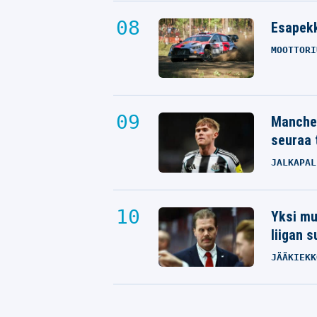
Esapekk
MOOTTORI
Manches
seuraa 
JALKAPAL
Yksi mus
liigan 
JÄÄKIEKK