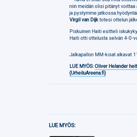
niin meidän olisi pitänyt voitta
ja pystymme jatkossa hyödynt
Virgil van Dijk
totesi ottelun jälk
Piskuinen Haiti esitteli isku
Haiti otti ottelusta selvän 4-0-v
Jalkapallon MM-kisat alkavat 11
LUE MYÖS:
Oliver Helander heit
(UrheiluAreena.fi)
Facebook
LUE MYÖS:
Twitter