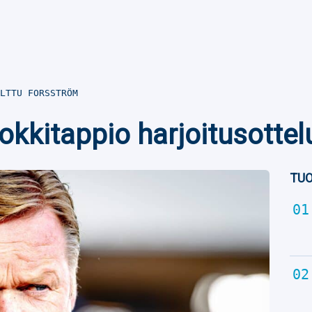
LTTU FORSSTRÖM
okkitappio harjoitusotte
TUO