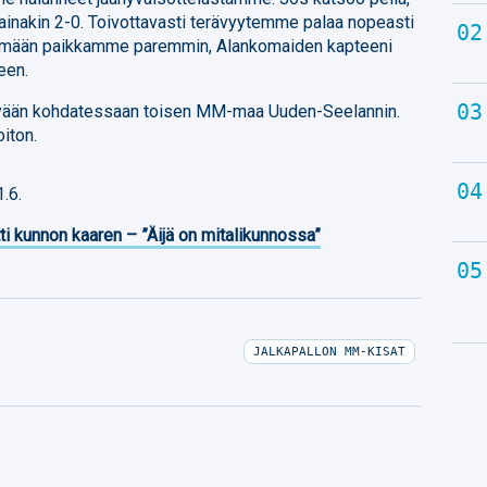
a ainakin 2-0. Toivottavasti terävyytemme palaa nopeasti
ämään paikkamme paremmin, Alankomaiden kapteeni
een.
kykyään kohdatessaan toisen MM-maa Uuden-Seelannin.
oiton.
.6.
ti kunnon kaaren – ”Äijä on mitalikunnossa”
JALKAPALLON MM-KISAT