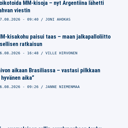
ikotoida MM-kisoja – nyt Argentiina lähetti
vahvan viestin
7.08.2026
- 09:40
JONI AHOKAS
M-kisakohu paisui taas – maan jalkapalloliitto
sellisen ratkaisun
6.08.2026
- 16:48
VILLE HIRVONEN
ivon aikaan Brasiliassa – vastasi pilkkaan
 hyvänen aika”
6.08.2026
- 09:26
JANNE NIEMENMAA