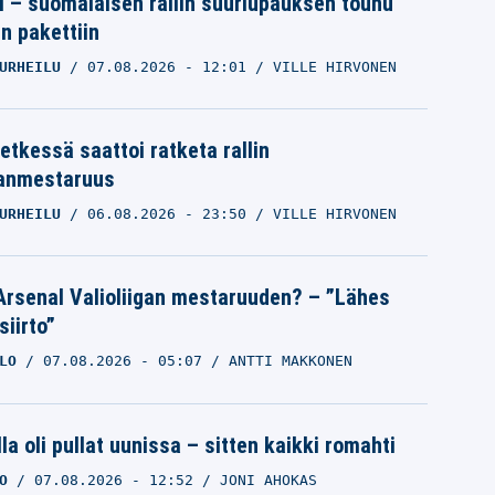
tti – suomalaisen rallin suurlupauksen touhu
in pakettiin
URHEILU
07.08.2026
- 12:01
VILLE HIRVONEN
etkessä saattoi ratketa rallin
anmestaruus
URHEILU
06.08.2026
- 23:50
VILLE HIRVONEN
Arsenal Valioliigan mestaruuden? – ”Lähes
siirto”
LO
07.08.2026
- 05:07
ANTTI MAKKONEN
la oli pullat uunissa – sitten kaikki romahti
O
07.08.2026
- 12:52
JONI AHOKAS