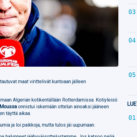
utuvat maat virittelivät kuntoaan jälleen
aan Algerian kotikentällään Rotterdamissa. Kotiyleisö
LUE
 Moussa
onnistui iskemään ottelun ainoaksi jääneen
n täyttä aikaa.
umia ja loi paikkoja, mutta tulos jäi uupumaan.
mme halunneet jäähyväisottelustamme. Jos katsoo peliä,