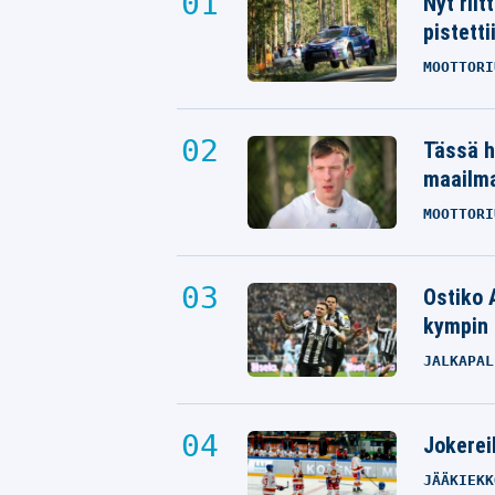
Nyt rii
pistetti
MOOTTORI
Tässä h
maailm
MOOTTORI
Ostiko 
kympin 
JALKAPAL
Jokereil
JÄÄKIEKK