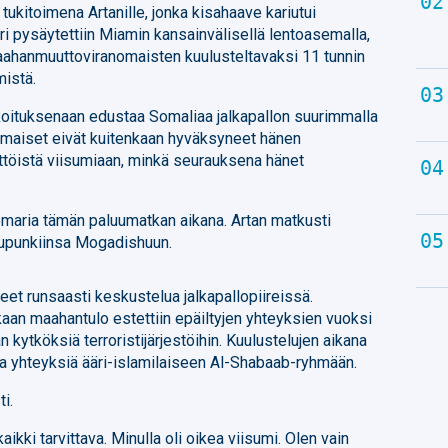
ukitoimena Artanille, jonka kisahaave kariutui
ri pysäytettiin Miamin kansainvälisellä lentoasemalla,
maahanmuuttoviranomaisten kuulusteltavaksi 11 tunnin
istä.
rkoituksenaan edustaa Somaliaa jalkapallon suurimmalla
nomaiset eivät kuitenkaan hyväksyneet hänen
ttöistä viisumiaan, minkä seurauksena hänet
omaria tämän paluumatkan aikana. Artan matkusti
kaupunkiinsa Mogadishuun.
eet runsaasti keskustelua jalkapallopiireissä.
aan maahantulo estettiin epäiltyjen yhteyksien vuoksi
an kytköksiä terroristijärjestöihin. Kuulustelujen aikana
sia yhteyksiä ääri-islamilaiseen Al-Shabaab-ryhmään.
ti.
 kaikki tarvittava. Minulla oli oikea viisumi. Olen vain