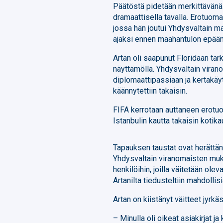
Päätöstä pidetään merkittävänä t
dramaattisella tavalla. Erotuoma
jossa hän joutui Yhdysvaltain 
ajaksi ennen maahantulon epääm
Artan oli saapunut Floridaan ta
näyttämöllä. Yhdysvaltain vira
diplomaattipassiaan ja kertakäy
käännytettiin takaisin.
FIFA kerrotaan auttaneen erotu
Istanbulin kautta takaisin koti
Tapauksen taustat ovat herättän
Yhdysvaltain viranomaisten muk
henkilöihin, joilla väitetään olev
Artanilta tiedusteltiin mahdolli
Artan on kiistänyt väitteet jyrkäs
– Minulla oli oikeat asiakirjat ja