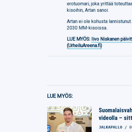
erotuomari, joka yrittää toteu
kisoihin, Artan sanoi.
Artan ei ole kohusta lannistunut
2030 MM-kisoissa.
LUE MYÖS:
Iivo Niskanen päivit
(UrheiluAreena.fi)
Facebook
LUE MYÖS:
Twitter
Suomalaisvah
videolla – si
Whatsapp
JALKAPALLO
0