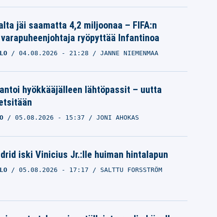
alta jäi saamatta 4,2 miljoonaa – FIFA:n
 varapuheenjohtaja ryöpyttää Infantinoa
LO
04.08.2026
- 21:28
JANNE NIEMENMAA
 antoi hyökkääjälleen lähtöpassit – uutta
etsitään
O
05.08.2026
- 15:37
JONI AHOKAS
rid iski Vinicius Jr.:lle huiman hintalapun
LO
05.08.2026
- 17:17
SALTTU FORSSTRÖM