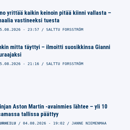
no yrittää kaikin keinoin pitää kiinni vallasta –
naalia vastineeksi tuesta
5.08.2026
- 23:57
SALTTU FORSSTRÖM
kin mitta täyttyi – ilmoitti suosikkinsa Gianni
uraajaksi
5.08.2026
- 21:16
SALTTU FORSSTRÖM
linjan Aston Martin -avainmies lähtee – yli 10
samassa tallissa päättyy
URHEILU
04.08.2026
- 19:02
JANNE NIEMENMAA