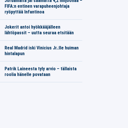
Jordanialta jäi saamatta 4,2 miljoonaa –
FIFA:n entinen varapuheenjohtaja
ryöpyttää Infantinoa
Jokerit antoi hyökkääjälleen
lähtöpassit – uutta seuraa etsitään
Real Madrid iski Vinicius Jr.:lle huiman
hintalapun
Patrik Laineesta tyly arvio – tällaista
roolia hänelle povataan