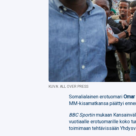
KUVA: ALL OVER PRESS
Somalialainen erotuomari
Omar 
MM-kisamatkansa päättyi ennen 
BBC Sportin
mukaan Kansainvälin
vuotiaalle erotuomarille koko tu
toimimaan tehtävissään Yhdysva