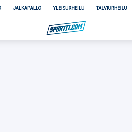
O
JALKAPALLO
YLEISURHEILU
TALVIURHEILU