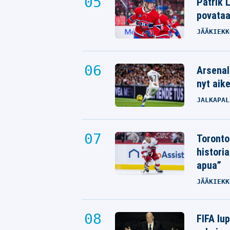
Patrik L
povata
JÄÄKIEKK
Arsenal
nyt aik
JALKAPAL
Toronto
histori
apua”
JÄÄKIEKK
FIFA lu