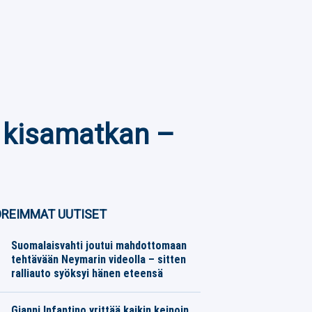
n kisamatkan –
REIMMAT UUTISET
Suomalaisvahti joutui mahdottomaan
tehtävään Neymarin videolla – sitten
ralliauto syöksyi hänen eteensä
Jalkapallo
06.08.2026
Toimitus
Gianni Infantino yrittää kaikin keinoin