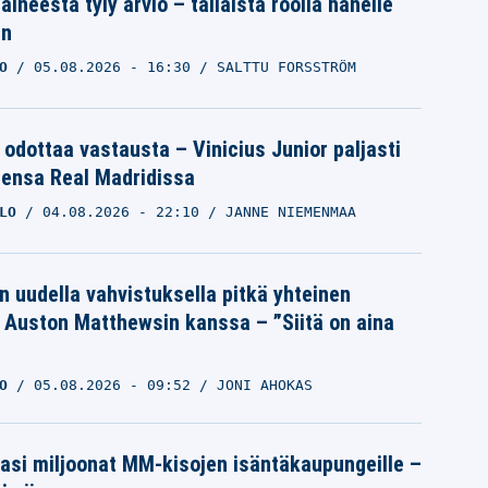
aineesta tyly arvio – tällaista roolia hänelle
an
O
05.08.2026
- 16:30
SALTTU FORSSTRÖM
 odottaa vastausta – Vinicius Junior paljasti
eensa Real Madridissa
LO
04.08.2026
- 22:10
JANNE NIEMENMAA
n uudella vahvistuksella pitkä yhteinen
a Auston Matthewsin kanssa – ”Siitä on aina
O
05.08.2026
- 09:52
JONI AHOKAS
pasi miljoonat MM-kisojen isäntäkaupungeille –