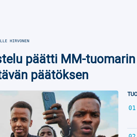
LLE HIRVONEN
stelu päätti MM-tuomari
ttävän päätöksen
TUO