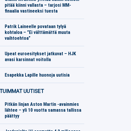
pitää kiinni vallasta – tarjosi MM-
finaalia vastineeksi tuesta
Jalkapallo
05.08.2026
Toimitus
Patrik Laineelle povataan tylyä
kohtaloa – ”Ei välttämättä muuta
vaihtoehtoa”
Jääkiekko
05.08.2026
Toimitus
Upeat euroesitykset jatkuvat – HJK
avasi karsinnat voitolla
Jalkapallo
05.08.2026
Toimitus
Esapekka Lapille huonoja uutisia
Moottoriurheilu
05.08.2026
Toimitus
TUIMMAT UUTISET
Pitkän linjan Aston Martin -avainmies
lähtee – yli 10 vuotta samassa tallissa
päättyy