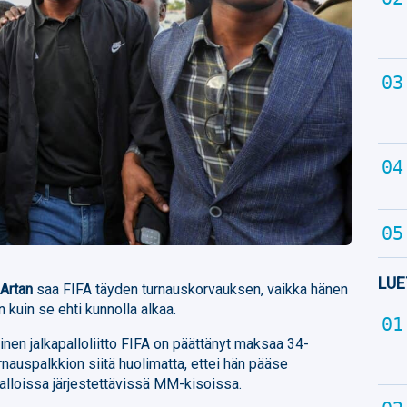
LUE
Artan
saa FIFA täyden turnauskorvauksen, vaikka hänen
kuin se ehti kunnolla alkaa.
en jalkapalloliitto FIFA on päättänyt maksaa 34-
rnauspalkkion siitä huolimatta, ettei hän pääse
lloissa järjestettävissä MM-kisoissa.