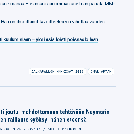
ttaa unelmansa – elämäni suurimman unelman päästä MM-
. Hän on ilmoittanut tavoitteekseen viheltää vuoden
ti kuulumisiaan – yksi asia loisti poissaolollaan
JALKAPALLON MM-KISAT 2026
OMAR ARTAN
ti joutui mahdottomaan tehtävään Neymarin
tten ralliauto syöksyi hänen eteensä
6.08.2026
- 05:02
ANTTI MAKKONEN