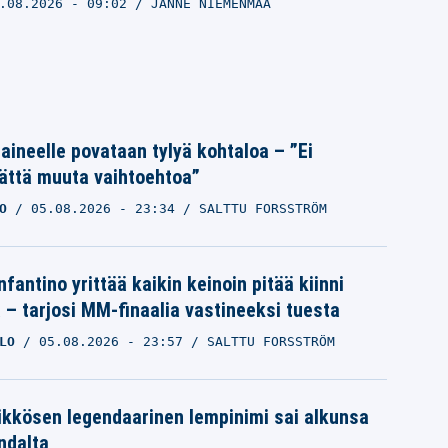
.08.2026
- 09:02
JANNE NIEMENMAA
Laineelle povataan tylyä kohtaloa – ”Ei
ättä muuta vaihtoehtoa”
O
05.08.2026
- 23:34
SALTTU FORSSTRÖM
nfantino yrittää kaikin keinoin pitää kiinni
a – tarjosi MM-finaalia vastineeksi tuesta
LO
05.08.2026
- 23:57
SALTTU FORSSTRÖM
ikkösen legendaarinen lempinimi sai alkunsa
ndalta