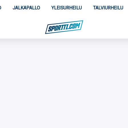
O
JALKAPALLO
YLEISURHEILU
TALVIURHEILU