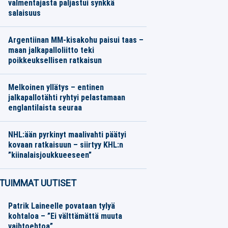
valmentajasta paljastui synkkä
salaisuus
Muu urheilu
06.08.2026
Toimitus
Argentiinan MM-kisakohu paisui taas –
maan jalkapalloliitto teki
poikkeuksellisen ratkaisun
Jalkapallo
06.08.2026
Toimitus
Melkoinen yllätys – entinen
jalkapallotähti ryhtyi pelastamaan
englantilaista seuraa
Jalkapallo
06.08.2026
Toimitus
NHL:ään pyrkinyt maalivahti päätyi
kovaan ratkaisuun – siirtyy KHL:n
”kiinalaisjoukkueeseen”
Jääkiekko
06.08.2026
Toimitus
TUIMMAT UUTISET
Patrik Laineelle povataan tylyä
kohtaloa – ”Ei välttämättä muuta
vaihtoehtoa”