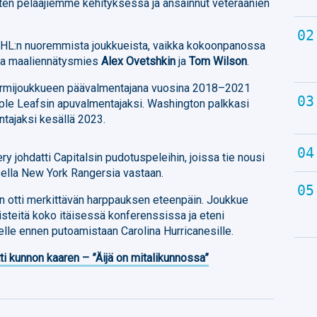
rten pelaajiemme kehityksessä ja ansainnut veteraanien
i NHL:n nuoremmista joukkueista, vaikka kokoonpanossa
sa maaliennätysmies
Alex Ovetshkin
ja
Tom Wilson
.
farmijoukkueen päävalmentajana vuosina 2018–2021
ple Leafsin apuvalmentajaksi. Washington palkkasi
tajaksi kesällä 2023.
y johdatti Capitalsin pudotuspeleihin, joissa tie nousi
ella New York Rangersia vastaan.
n otti merkittävän harppauksen eteenpäin. Joukkue
 pisteitä koko itäisessä konferenssissa ja eteni
elle ennen putoamistaan Carolina Hurricanesille.
ti kunnon kaaren – ”Äijä on mitalikunnossa”