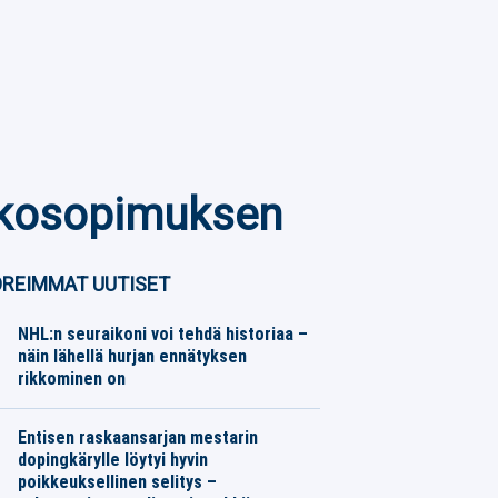
atkosopimuksen
REIMMAT UUTISET
NHL:n seuraikoni voi tehdä historiaa –
näin lähellä hurjan ennätyksen
rikkominen on
Jääkiekko
06.08.2026
Toimitus
Entisen raskaansarjan mestarin
dopingkärylle löytyi hyvin
poikkeuksellinen selitys –