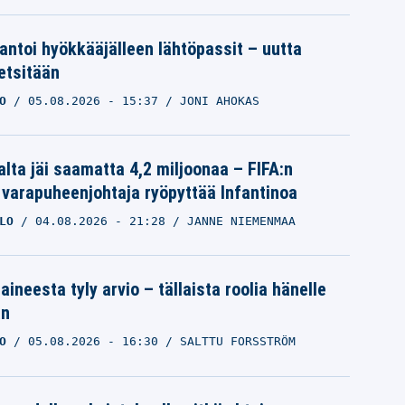
 antoi hyökkääjälleen lähtöpassit – uutta
etsitään
O
05.08.2026
- 15:37
JONI AHOKAS
alta jäi saamatta 4,2 miljoonaa – FIFA:n
 varapuheenjohtaja ryöpyttää Infantinoa
LO
04.08.2026
- 21:28
JANNE NIEMENMAA
aineesta tyly arvio – tällaista roolia hänelle
an
O
05.08.2026
- 16:30
SALTTU FORSSTRÖM