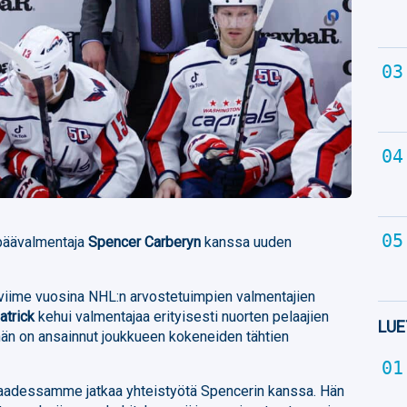
 päävalmentaja
Spencer Carberyn
kanssa uuden
viime vuosina NHL:n arvostetuimpien valmentajien
atrick
kehui valmentajaa erityisesti nuorten pelaajien
LUE
 hän on ansainnut joukkueen kokeneiden tähtien
saadessamme jatkaa yhteistyötä Spencerin kanssa. Hän