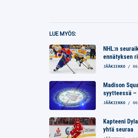
Facebook
LUE MYÖS:
Twitter
NHL:n seuraik
ennätyksen r
Whatsapp
JÄÄKIEKKO
06
Madison Squar
syytteessä – 
JÄÄKIEKKO
06
Kapteeni Dyla
yhtä seuraa