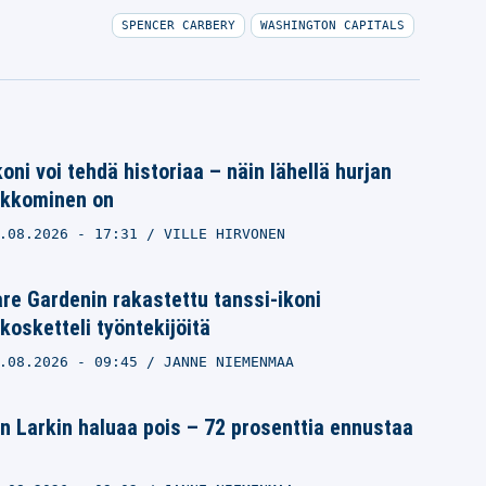
SPENCER CARBERY
WASHINGTON CAPITALS
oni voi tehdä historiaa – näin lähellä hurjan
ikkominen on
.08.2026
- 17:31
VILLE HIRVONEN
e Gardenin rakastettu tanssi-ikoni
kosketteli työntekijöitä
.08.2026
- 09:45
JANNE NIEMENMAA
n Larkin haluaa pois – 72 prosenttia ennustaa