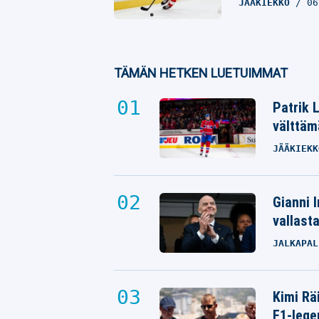
JÄÄKIEKKO
06
TÄMÄN HETKEN LUETUIMMAT
Patrik 
välttäm
JÄÄKIEKK
Gianni I
vallast
JALKAPAL
Kimi Rä
F1-lege