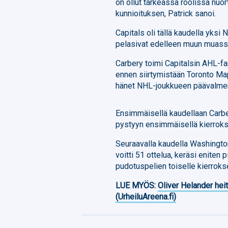
on ollut tärkeässä roolissa nuo
kunnioituksen, Patrick sanoi.
Capitals oli tällä kaudella yks
pelasivat edelleen muun muas
Carbery toimi Capitalsin AHL-
ennen siirtymistään Toronto Ma
hänet NHL-joukkueen päävalmen
Ensimmäisellä kaudellaan Carber
pystyyn ensimmäisellä kierroks
Seuraavalla kaudella Washingto
voitti 51 ottelua, keräsi eniten
pudotuspelien toiselle kierroks
LUE MYÖS:
Oliver Helander heit
(UrheiluAreena.fi)