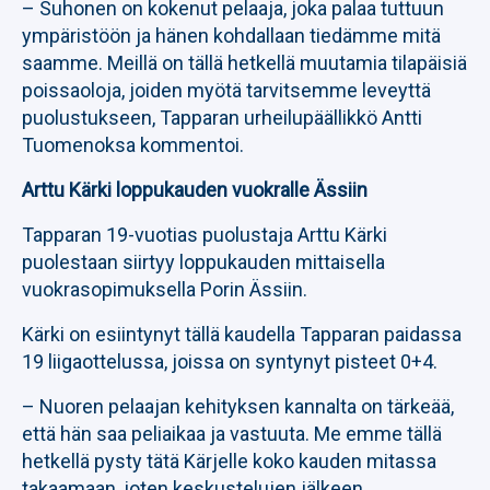
– Suhonen on kokenut pelaaja, joka palaa tuttuun
ympäristöön ja hänen kohdallaan tiedämme mitä
saamme. Meillä on tällä hetkellä muutamia tilapäisiä
poissaoloja, joiden myötä tarvitsemme leveyttä
puolustukseen, Tapparan urheilupäällikkö Antti
Tuomenoksa kommentoi.
Arttu Kärki loppukauden vuokralle Ässiin
Tapparan 19-vuotias puolustaja Arttu Kärki
puolestaan siirtyy loppukauden mittaisella
vuokrasopimuksella Porin Ässiin.
Kärki on esiintynyt tällä kaudella Tapparan paidassa
19 liigaottelussa, joissa on syntynyt pisteet 0+4.
– Nuoren pelaajan kehityksen kannalta on tärkeää,
että hän saa peliaikaa ja vastuuta. Me emme tällä
hetkellä pysty tätä Kärjelle koko kauden mitassa
takaamaan, joten keskustelujen jälkeen