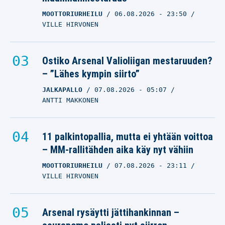
MOOTTORIURHEILU
06.08.2026
- 23:50
VILLE HIRVONEN
Ostiko Arsenal Valioliigan mestaruuden?
– ”Lähes kympin siirto”
JALKAPALLO
07.08.2026
- 05:07
ANTTI MAKKONEN
11 palkintopallia, mutta ei yhtään voittoa
– MM-rallitähden aika käy nyt vähiin
MOOTTORIURHEILU
07.08.2026
- 23:11
VILLE HIRVONEN
Arsenal rysäytti jättihankinnan –