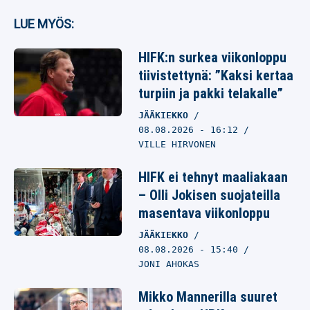
LUE MYÖS:
HIFK:n surkea viikonloppu
tiivistettynä: ”Kaksi kertaa
turpiin ja pakki telakalle”
JÄÄKIEKKO
08.08.2026
- 16:12
VILLE HIRVONEN
HIFK ei tehnyt maaliakaan
– Olli Jokisen suojateilla
masentava viikonloppu
JÄÄKIEKKO
08.08.2026
- 15:40
JONI AHOKAS
Mikko Mannerilla suuret