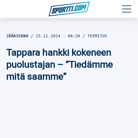
Moottoriurheilu
JÄÄKIEKKO
15.11.2024
- 08:20
TOIMITUS
Jääkiekko
Tappara hankki kokeneen
Jalkapallo
puolustajan – ”Tiedämme
mitä saamme”
Yleisurheilu
Talviurheilu
Muu urheilu
SPORTIVO TV