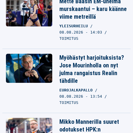
Mette Baasin EM-unelma
murskaantui – karu käänne
viime metreillä
YLEISURHEILU
08.08.2026 - 14:03
TOIMITUS
Myöhästyt harjoituksista?
Jose Mourinholla on nyt
julma rangaistus Realin
tähdille
EUROJALKAPALLO
08.08.2026 - 13:54
TOIMITUS
Mikko Mannerilla suuret
odotukset HPK:n