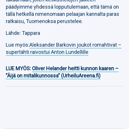
päädyimme yhdessä lopputulemaan, että tämä on
tällä hetkellä nimenomaan pelaajan kannalta paras
ratkaisu, Tuomenoksa perustelee.
Lähde: Tappara
Lue myös:
Aleksander Barkovin joukot romahtivat –
supertähti raivostui Anton Lundellille
LUE MYÖS:
Oliver Helander heitti kunnon kaaren –
”Äijä on mitalikunnossa” (UrheiluAreena.fi)