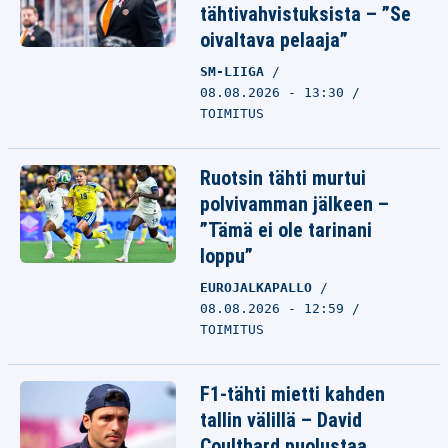
tähtivahvistuksista – ”Se
oivaltava pelaaja”
SM-LIIGA
08.08.2026 - 13:30
TOIMITUS
Ruotsin tähti murtui
polvivamman jälkeen –
”Tämä ei ole tarinani
loppu”
EUROJALKAPALLO
08.08.2026 - 12:59
TOIMITUS
F1-tähti mietti kahden
tallin välillä – David
Coulthard puolustaa