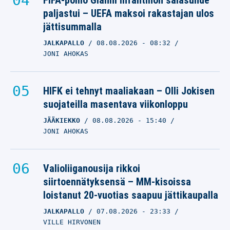
FIFA-pomo Gianni Infantinon salasuhde
paljastui – UEFA maksoi rakastajan ulos
jättisummalla
JALKAPALLO
08.08.2026
- 08:32
JONI AHOKAS
HIFK ei tehnyt maaliakaan – Olli Jokisen
suojateilla masentava viikonloppu
JÄÄKIEKKO
08.08.2026
- 15:40
JONI AHOKAS
Valioliiganousija rikkoi
siirtoennätyksensä – MM-kisoissa
loistanut 20-vuotias saapuu jättikaupalla
JALKAPALLO
07.08.2026
- 23:33
VILLE HIRVONEN