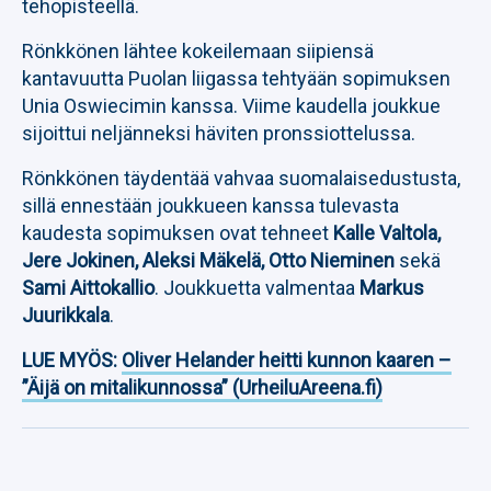
tehopisteellä.
Rönkkönen lähtee kokeilemaan siipiensä
kantavuutta Puolan liigassa tehtyään sopimuksen
Unia Oswiecimin kanssa. Viime kaudella joukkue
sijoittui neljänneksi häviten pronssiottelussa.
Rönkkönen täydentää vahvaa suomalaisedustusta,
sillä ennestään joukkueen kanssa tulevasta
kaudesta sopimuksen ovat tehneet
Kalle Valtola,
Jere Jokinen, Aleksi Mäkelä, Otto Nieminen
sekä
Sami Aittokallio
. Joukkuetta valmentaa
Markus
Juurikkala
.
LUE MYÖS:
Oliver Helander heitti kunnon kaaren –
”Äijä on mitalikunnossa” (UrheiluAreena.fi)