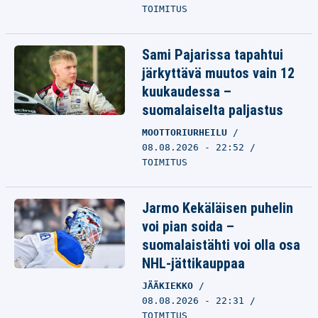
TOIMITUS
Sami Pajarissa tapahtui
järkyttävä muutos vain 12
kuukaudessa –
suomalaiselta paljastus
MOOTTORIURHEILU
08.08.2026 - 22:52
TOIMITUS
Jarmo Kekäläisen puhelin
voi pian soida –
suomalaistähti voi olla osa
NHL-jättikauppaa
JÄÄKIEKKO
08.08.2026 - 22:31
TOIMITUS