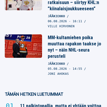
ratkaisuun – siirtyy KHL:n
”kiinalaisjoukkueeseen”
JÄÄKIEKKO
06.08.2026
- 16:11
VILLE HIRVONEN
MM-kultamiehen poika
muuttaa rapakon taakse jo
nyt – näin NHL-seura
perusteli
JÄÄKIEKKO
05.08.2026
- 14:55
JONI AHOKAS
TÄMÄN HETKEN LUETUIMMAT
11 palkintopallia, mutta ei yhtään voittoa