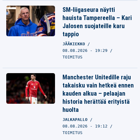
SM-liigaseura näytti
hauista Tampereella – Kari
Jalosen suojateille karu
tappio
JÄÄKIEKKO
08.08.2026 - 19:29
TOIMITUS
Manchester Unitedille raju
takaisku vain hetkeä ennen
kauden alkua – pelaajan
historia herättää erityistä
huolta
JALKAPALLO
08.08.2026 - 19:12
TOIMITUS