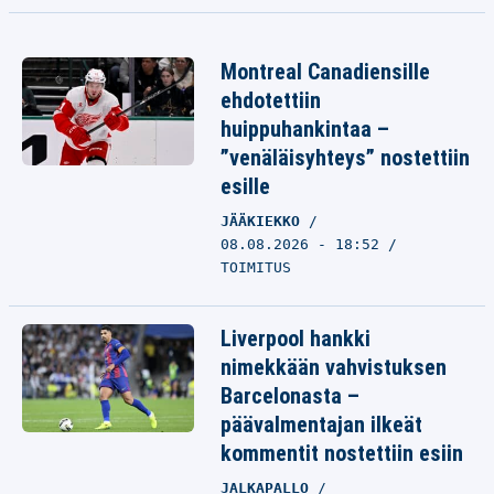
Montreal Canadiensille
ehdotettiin
huippuhankintaa –
”venäläisyhteys” nostettiin
esille
JÄÄKIEKKO
08.08.2026 - 18:52
TOIMITUS
Liverpool hankki
nimekkään vahvistuksen
Barcelonasta –
päävalmentajan ilkeät
kommentit nostettiin esiin
JALKAPALLO