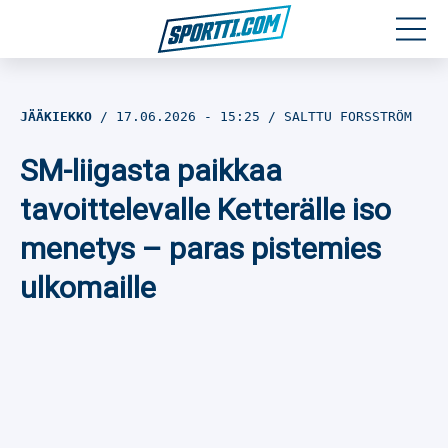
Moottoriurheilu
JÄÄKIEKKO
17.06.2026
- 15:25
SALTTU FORSSTRÖM
Jääkiekko
SM-liigasta paikkaa
Jalkapallo
tavoittelevalle Ketterälle iso
menetys – paras pistemies
Yleisurheilu
ulkomaille
Talviurheilu
Muu urheilu
SPORTIVO TV