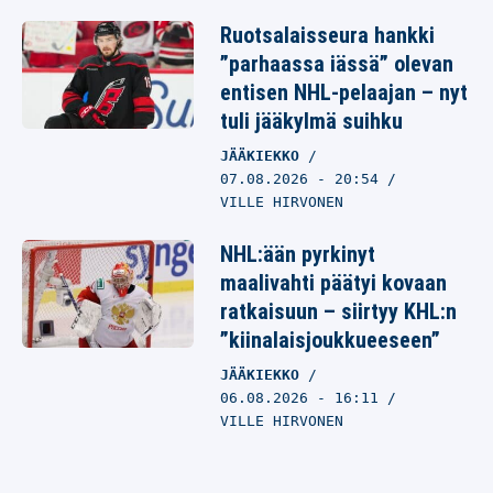
Ruotsalaisseura hankki
”parhaassa iässä” olevan
entisen NHL-pelaajan – nyt
tuli jääkylmä suihku
JÄÄKIEKKO
07.08.2026
- 20:54
VILLE HIRVONEN
NHL:ään pyrkinyt
maalivahti päätyi kovaan
ratkaisuun – siirtyy KHL:n
”kiinalaisjoukkueeseen”
JÄÄKIEKKO
06.08.2026
- 16:11
VILLE HIRVONEN