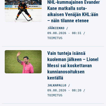
NHL-kummajainen Evander
Kane matkalla sota-
aikaisen Venäjän KHL:ään
– näin tilanne etenee
JÄÄKIEKKO
09.08.2026 - 08:31
TOIMITUS
Vain tunteja isänsä
kuoleman jälkeen – Lionel
Messi sai koskettavan
kunnianosoituksen
kentällä
JALKAPALLO
09.08.2026 - 08:20
TOIMITUS