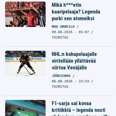
Mikä h***etin
kaaripelaaja? Legenda
purki sen atomeiksi
MUU URHEILU
09.08.2026 - 05:07
TOIMITUS
NHL:n kohupelaajalle
viritellään yllättävää
siirtoa Venäjälle
JÄÄKIEKKO
08.08.2026 - 23:54
TOIMITUS
F1-sarja sai kovaa
kritiikkiä – legenda nosti