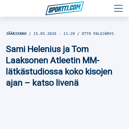
Moottoriurheilu
JÄÄKIEKKO
15.05.2026
- 11:20
OTTO PALOJÄRVI
Jääkiekko
Sami Helenius ja Tom
Jalkapallo
Laaksonen Atleetin MM-
lätkästudiossa koko kisojen
Yleisurheilu
ajan – katso livenä
Talviurheilu
Muu urheilu
SPORTIVO TV