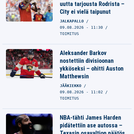
uutta tarjousta Rodrista –
City ei vielä taipunut
JALKAPALLO
09.08.2026 - 11:30
TOIMITUS
Aleksander Barkov
nostettiin divisioonan
ykköseksi – ohitti Auston
Matthewsin
JÄÄKIEKKO
09.08.2026 - 11:02
TOIMITUS
NBA-tähti James Harden
pidätettiin ase autossa –
Texasin osavaltion päätös