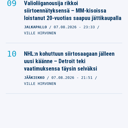
Valioliiganousija rikkoi
siirtoennätyksensä – MM-kisoissa
loistanut 20-vuotias saapuu jättikaupalla
JALKAPALLO
07.08.2026
- 23:33
VILLE HIRVONEN
NHL:n kohuttuun siirtosaagaan jälleen
uusi käänne – Detroit teki
vaatimuksensa täysin selväksi
JÄÄKIEKKO
07.08.2026
- 21:51
VILLE HIRVONEN