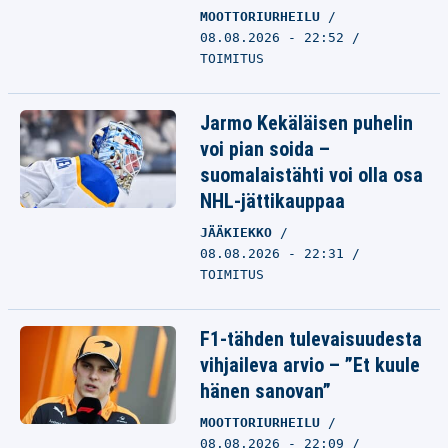
MOOTTORIURHEILU
08.08.2026 - 22:52
TOIMITUS
Jarmo Kekäläisen puhelin
voi pian soida –
suomalaistähti voi olla osa
NHL-jättikauppaa
JÄÄKIEKKO
08.08.2026 - 22:31
TOIMITUS
F1-tähden tulevaisuudesta
vihjaileva arvio – ”Et kuule
hänen sanovan”
MOOTTORIURHEILU
08.08.2026 - 22:09