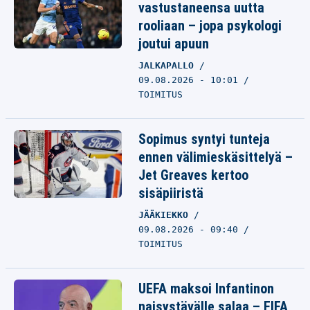
vastustaneensa uutta
rooliaan – jopa psykologi
joutui apuun
JALKAPALLO
09.08.2026 - 10:01
TOIMITUS
Sopimus syntyi tunteja
ennen välimieskäsittelyä –
Jet Greaves kertoo
sisäpiiristä
JÄÄKIEKKO
09.08.2026 - 09:40
TOIMITUS
UEFA maksoi Infantinon
naisystävälle salaa – FIFA