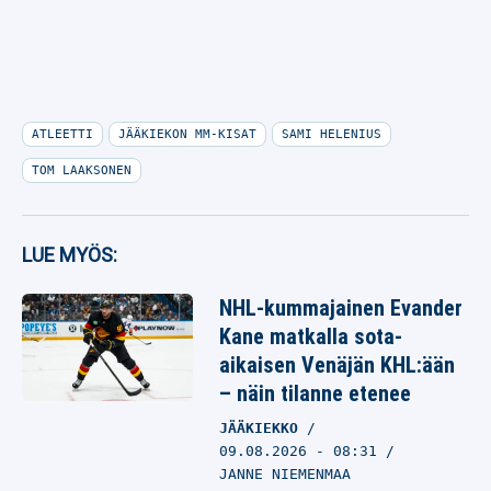
ATLEETTI
JÄÄKIEKON MM-KISAT
SAMI HELENIUS
TOM LAAKSONEN
LUE MYÖS:
NHL-kummajainen Evander
Kane matkalla sota-
aikaisen Venäjän KHL:ään
– näin tilanne etenee
JÄÄKIEKKO
09.08.2026
- 08:31
JANNE NIEMENMAA