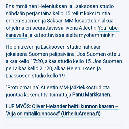
Ensimmäinen Heleniuksen ja Laaksosen studio
nähdään perjantaina kello 15 reilut kaksi tuntia
ennen Suomen ja Saksan MM-kisaottelun alkua.
ohjelma on seurattavissa livenä Atleetin
YouTube-
kanavalta
ja katsottavissa sieltä myöhemminkin.
Heleniuksen ja Laaksosen studio nähdään
jokaisena Suomen pelipäivänä. Jos Suomen ottelu
alkaa kello 17:20, alkaa studio kello 15. Jos Suomen
peli alkaa kello 21:20, alkaa Heleniuksen ja
Laaksosen studio kello 19.
”Erotuomarina” Atleetin MM-jääkiekkostudiota
juontaa kokenut tv-toimittaja
Panu Markkanen
.
LUE MYÖS:
Oliver Helander heitti kunnon kaaren –
”Äijä on mitalikunnossa” (UrheiluAreena.fi)