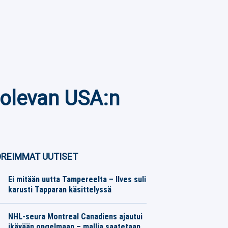
 olevan USA:n
REIMMAT UUTISET
Ei mitään uutta Tampereelta – Ilves suli
karusti Tapparan käsittelyssä
Jääkiekko
07.08.2026
Toimitus
NHL-seura Montreal Canadiens ajautui
ikävään ongelmaan – mallia saatetaan