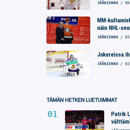
JÄÄKIEKKO
06
MM-kultamieh
näin NHL-seur
JÄÄKIEKKO
05
Jokereissa ih
JÄÄKIEKKO
02
TÄMÄN HETKEN LUETUIMMAT
Patrik 
välttäm