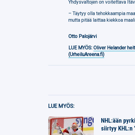
Yhdysvaltojen on voitettava Itäv
– Täytyy olla tehokkaampia maa
mutta pitää laittaa kiekkoa maali
Otto Palojärvi
LUE MYÖS:
Oliver Helander heit
(UrheiluAreena.fi)
Facebook
LUE MYÖS:
Twitter
NHL:ään pyrki
siirtyy KHL:n
Whatsapp