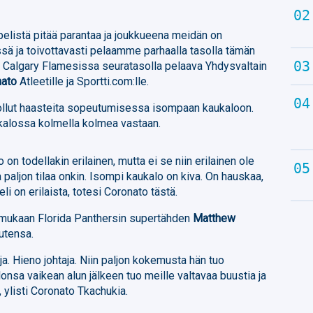
 pelistä pitää parantaa ja joukkueena meidän on
sä ja toivottavasti pelaamme parhaalla tasolla tämän
 Calgary Flamesissa seuratasolla pelaava Yhdysvaltain
nato
Atleetille ja Sportti.com:lle.
 ollut haasteita sopeutumisessa isompaan kaukaloon.
ukalossa kolmella kolmea vastaan.
 on todellakin erilainen, mutta ei se niin erilainen ole
paljon tilaa onkin. Isompi kaukalo on kiva. On hauskaa,
li on erilaista, totesi Coronato tästä.
 mukaan Florida Panthersin supertähden
Matthew
uutensa.
aja. Hieno johtaja. Niin paljon kokemusta hän tuo
a vaikean alun jälkeen tuo meille valtavaa buustia ja
 ylisti Coronato Tkachukia.