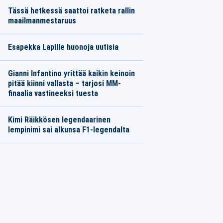
Tässä hetkessä saattoi ratketa rallin
maailmanmestaruus
Esapekka Lapille huonoja uutisia
Gianni Infantino yrittää kaikin keinoin
pitää kiinni vallasta – tarjosi MM-
finaalia vastineeksi tuesta
Kimi Räikkösen legendaarinen
lempinimi sai alkunsa F1-legendalta