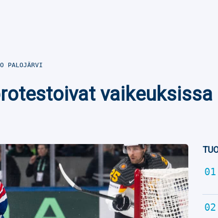
O PALOJÄRVI
protestoivat vaikeuksissa
TUO