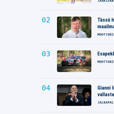
JÄÄKIEKK
Tässä h
maailm
MOOTTORI
Esapekk
MOOTTORI
Gianni I
vallast
JALKAPAL