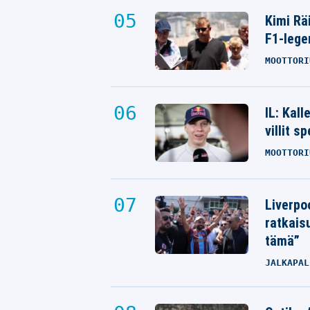
Kimi Rä
F1-lege
MOOTTORI
IL: Kal
villit s
MOOTTORI
Liverpo
ratkais
tämä”
JALKAPAL