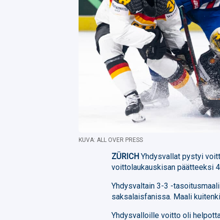
KUVA: ALL OVER PRESS
ZÜRICH
Yhdysvallat pystyi voi
voittolaukauskisan päätteeksi 4
Yhdysvaltain 3-3 -tasoitusmaali
saksalaisfanissa. Maali kuitenki
Yhdysvalloille voitto oli helpot