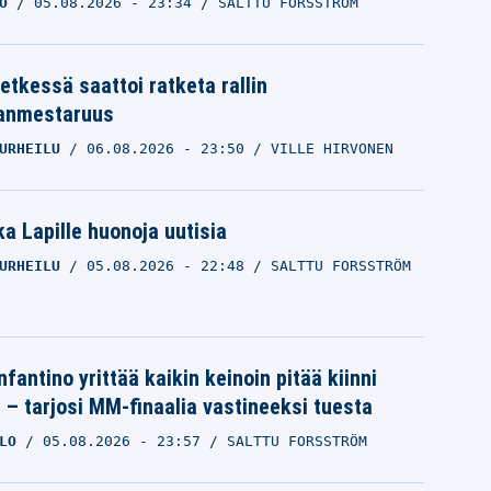
O
05.08.2026
- 23:34
SALTTU FORSSTRÖM
etkessä saattoi ratketa rallin
anmestaruus
URHEILU
06.08.2026
- 23:50
VILLE HIRVONEN
a Lapille huonoja uutisia
URHEILU
05.08.2026
- 22:48
SALTTU FORSSTRÖM
nfantino yrittää kaikin keinoin pitää kiinni
a – tarjosi MM-finaalia vastineeksi tuesta
LO
05.08.2026
- 23:57
SALTTU FORSSTRÖM