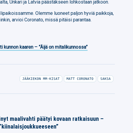
alta, Unkari ja Latvia päästäkseen lohkostaan jatkoon.
lipaikoissamme. Olemme luoneet paljon hyviä paikkoja,
inkin, arvioi Coronato, missä pitäisi parantaa.
ti kunnon kaaren – ”Äijä on mitalikunnossa”
JÄÄKIEKON MM-KISAT
MATT CORONATO
SAKSA
nyt maalivahti päätyi kovaan ratkaisuun –
 ”kiinalaisjoukkueeseen”