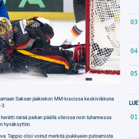
ttamaan Saksan jääkiekon MM-kisoissa keskiviikkona
LUE
-3.
 herätti närää paikan päällä olleissa noin tuhannessa
n hyväksyttiin.
tava. Tappio olisi voinut merkitä joukkueen putoamista