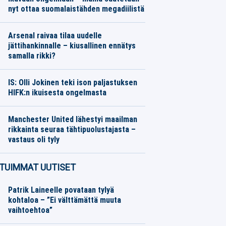
nyt ottaa suomalaistähden megadiilistä
Jääkiekko
07.08.2026
Toimitus
Arsenal raivaa tilaa uudelle
jättihankinnalle – kiusallinen ennätys
samalla rikki?
Jalkapallo
07.08.2026
Toimitus
IS: Olli Jokinen teki ison paljastuksen
HIFK:n ikuisesta ongelmasta
Jääkiekko
07.08.2026
Toimitus
Manchester United lähestyi maailman
rikkainta seuraa tähtipuolustajasta –
vastaus oli tyly
Jalkapallo
07.08.2026
Toimitus
TUIMMAT UUTISET
Patrik Laineelle povataan tylyä
kohtaloa – ”Ei välttämättä muuta
vaihtoehtoa”