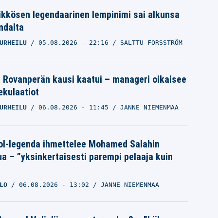
ikkösen legendaarinen lempinimi sai alkunsa
ndalta
URHEILU
05.08.2026
- 22:16
SALTTU FORSSTRÖM
le Rovanperän kausi kaatui – manageri oikaisee
pekulaatiot
URHEILU
06.08.2026
- 11:45
JANNE NIEMENMAA
ol-legenda ihmettelee Mohamed Salahin
ua – ”yksinkertaisesti parempi pelaaja kuin
LO
06.08.2026
- 13:02
JANNE NIEMENMAA