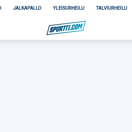
O
JALKAPALLO
YLEISURHEILU
TALVIURHEILU