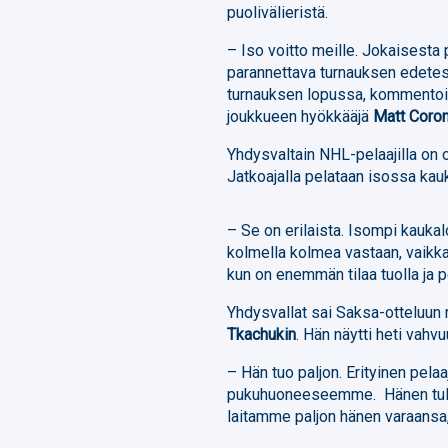
puolivälieristä.
– Iso voitto meille. Jokaisesta
parannettava turnauksen edetes
turnauksen lopussa, kommentoi
joukkueen hyökkääjä
Matt Coro
Yhdysvaltain NHL-pelaajilla on
Jatkoajalla pelataan isossa ka
– Se on erilaista. Isompi kaukalo
kolmella kolmea vastaan, vaikka 
kun on enemmän tilaa tuolla ja pe
Yhdysvallat sai Saksa-otteluun
Tkachukin
. Hän näytti heti vahv
– Hän tuo paljon. Erityinen pela
pukuhuoneeseemme. Hänen tulons
laitamme paljon hänen varaansa,