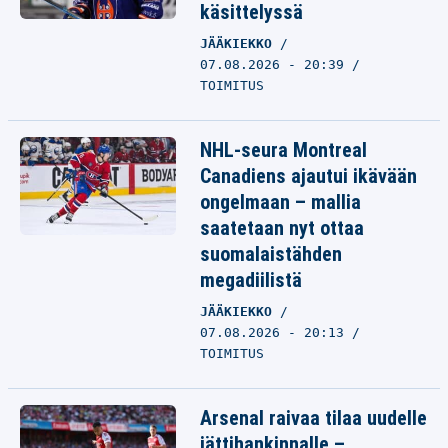
käsittelyssä
JÄÄKIEKKO
07.08.2026 - 20:39
TOIMITUS
NHL-seura Montreal
Canadiens ajautui ikävään
ongelmaan – mallia
saatetaan nyt ottaa
suomalaistähden
megadiilistä
JÄÄKIEKKO
07.08.2026 - 20:13
TOIMITUS
Arsenal raivaa tilaa uudelle
jättihankinnalle –