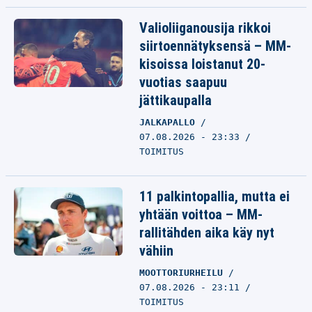
Valioliiganousija rikkoi
siirtoennätyksensä – MM-
kisoissa loistanut 20-
vuotias saapuu
jättikaupalla
JALKAPALLO
07.08.2026 - 23:33
TOIMITUS
11 palkintopallia, mutta ei
yhtään voittoa – MM-
rallitähden aika käy nyt
vähiin
MOOTTORIURHEILU
07.08.2026 - 23:11
TOIMITUS