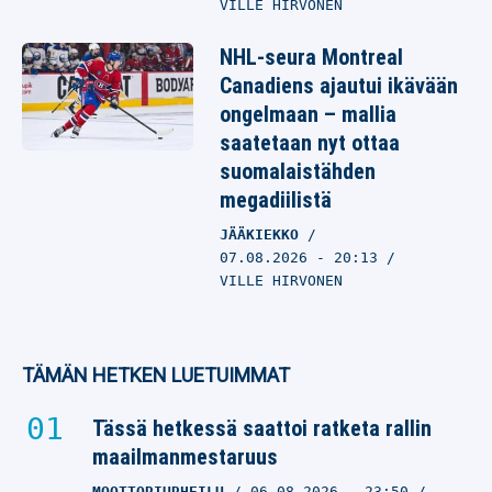
VILLE HIRVONEN
NHL-seura Montreal
Canadiens ajautui ikävään
ongelmaan – mallia
saatetaan nyt ottaa
suomalaistähden
megadiilistä
JÄÄKIEKKO
07.08.2026
- 20:13
VILLE HIRVONEN
TÄMÄN HETKEN LUETUIMMAT
Tässä hetkessä saattoi ratketa rallin
maailmanmestaruus
MOOTTORIURHEILU
06.08.2026
- 23:50