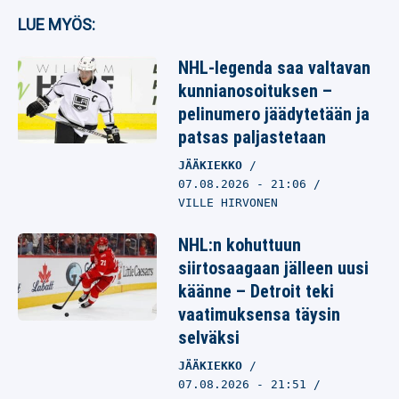
LUE MYÖS:
NHL-legenda saa valtavan
kunnianosoituksen –
pelinumero jäädytetään ja
patsas paljastetaan
JÄÄKIEKKO
07.08.2026
- 21:06
VILLE HIRVONEN
NHL:n kohuttuun
siirtosaagaan jälleen uusi
käänne – Detroit teki
vaatimuksensa täysin
selväksi
JÄÄKIEKKO
07.08.2026
- 21:51