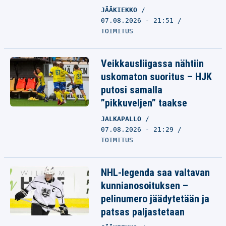
JÄÄKIEKKO
07.08.2026 - 21:51
TOIMITUS
Veikkausliigassa nähtiin
uskomaton suoritus – HJK
putosi samalla
”pikkuveljen” taakse
JALKAPALLO
07.08.2026 - 21:29
TOIMITUS
NHL-legenda saa valtavan
kunnianosoituksen –
pelinumero jäädytetään ja
patsas paljastetaan