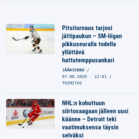
Pitsiturnaus tarjosi
jättipaukun – SM-liigan
pikkuseuralla todella
yllättävä
hattutemppusankari
JÄÄKIEKKO
07.08.2026 - 22:01
TOIMITUS
NHL:n kohuttuun
siirtosaagaan jälleen uusi
käänne – Detroit teki
vaatimuksensa täysin
selväksi