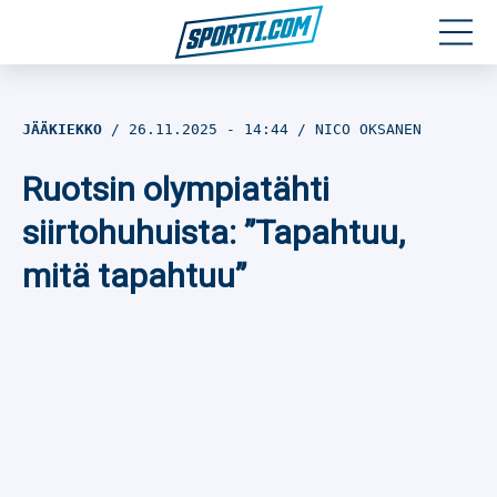
Moottoriurheilu
JÄÄKIEKKO
26.11.2025
- 14:44
NICO OKSANEN
Jääkiekko
Ruotsin olympiatähti
Jalkapallo
siirtohuhuista: ”Tapahtuu,
mitä tapahtuu”
Yleisurheilu
Talviurheilu
Muu urheilu
SPORTIVO TV