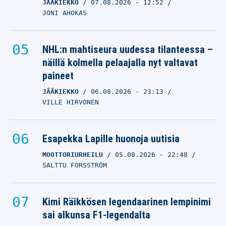
JÄÄKIEKKO
07.08.2026
- 12:52
JONI AHOKAS
NHL:n mahtiseura uudessa tilanteessa –
näillä kolmella pelaajalla nyt valtavat
paineet
JÄÄKIEKKO
06.08.2026
- 23:13
VILLE HIRVONEN
Esapekka Lapille huonoja uutisia
MOOTTORIURHEILU
05.08.2026
- 22:48
SALTTU FORSSTRÖM
Kimi Räikkösen legendaarinen lempinimi
sai alkunsa F1-legendalta