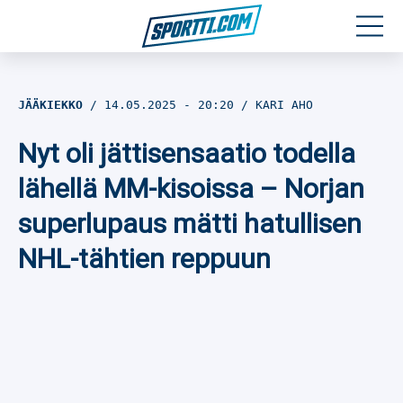
Moottoriurheilu
JÄÄKIEKKO
14.05.2025
- 20:20
KARI AHO
Jääkiekko
Nyt oli jättisensaatio todella
Jalkapallo
lähellä MM-kisoissa – Norjan
superlupaus mätti hatullisen
Yleisurheilu
NHL-tähtien reppuun
Talviurheilu
Muu urheilu
SPORTIVO TV