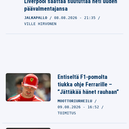
Liverpool saattaa suututtaa heti uuden
päävalmentajansa
JALKAPALLO
08.08.2026
- 21:35
VILLE HIRVONEN
Entiseltä F1-pomolta
tiukka ohje Ferrarille –
”Jättäkää hänet rauhaan”
MOOTTORIURHEILU
09.08.2026 - 16:52
TOIMITUS