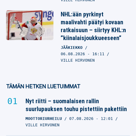
NHL:ään pyrkinyt
maalivahti päätyi kovaan
ratkaisuun – siirtyy KHL:n
”kiinalaisjoukkueeseen”
JÄÄKIEKKO
06.08.2026
- 16:11
VILLE HIRVONEN
TÄMÄN HETKEN LUETUIMMAT
Nyt riitti – suomalaisen rallin
suurlupauksen touhu pistettiin pakettiin
MOOTTORIURHEILU
07.08.2026
- 12:01
VILLE HIRVONEN