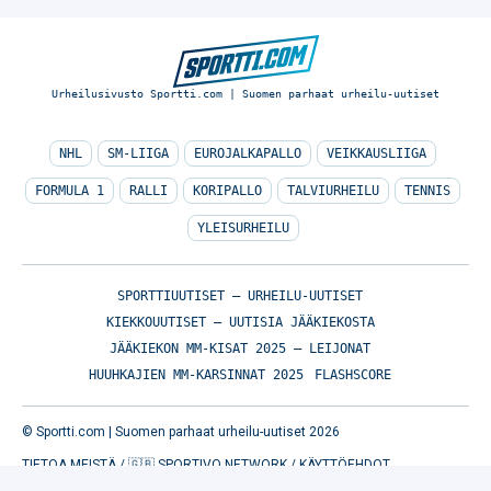
Urheilusivusto Sportti.com | Suomen parhaat urheilu-uutiset
NHL
SM-LIIGA
EUROJALKAPALLO
VEIKKAUSLIIGA
FORMULA 1
RALLI
KORIPALLO
TALVIURHEILU
TENNIS
YLEISURHEILU
SPORTTIUUTISET – URHEILU-UUTISET
KIEKKOUUTISET – UUTISIA JÄÄKIEKOSTA
JÄÄKIEKON MM-KISAT 2025 – LEIJONAT
HUUHKAJIEN MM-KARSINNAT 2025
FLASHSCORE
© Sportti.com | Suomen parhaat urheilu-uutiset 2026
TIETOA MEISTÄ
/
🇬🇧 SPORTIVO NETWORK
/
KÄYTTÖEHDOT