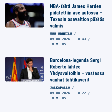
NBA-tähti James Harden
pidätettiin ase autossa –
Texasin osavaltion päätös
valmis
MUU URHEILU
09.08.2026 - 10:43
TOIMITUS
Barcelona-legenda Sergi
Roberto lähtee
Yhdysvaltoihin – vastassa
vanhat tähtikaverit
JALKAPALLO
09.08.2026 - 10:22
TOIMITUS