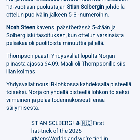
19-vuotiaan puolustajan
Stian Solbergin
johdolla
ottelun puolivälin jälkeen 5-3 -numeroihin.
Noah Steen
kavensi päästöerässä 5-4:ään ja
Solberg iski tasoituksen, kun ottelun varsinaista
peliaikaa oli puolitoista minuuttia jäljellä.
Thompson päästi Yhdysvallat lopulta Norjan
piinasta ajassa 64.09. Maali oli Thompsonille siis
illan kolmas.
Yhdysvallat nousi B-lohkossa kahdeksalla pisteellä
toiseksi. Norja on yhdellä pisteellä lohkon toiseksi
viimeinen ja pelaa todennäköisesti enää
säilymisestä.
STIAN SOLBERG! 🎩🇳🇴 First
hat-trick of the 2025
#MensWorlds
and we're tied in