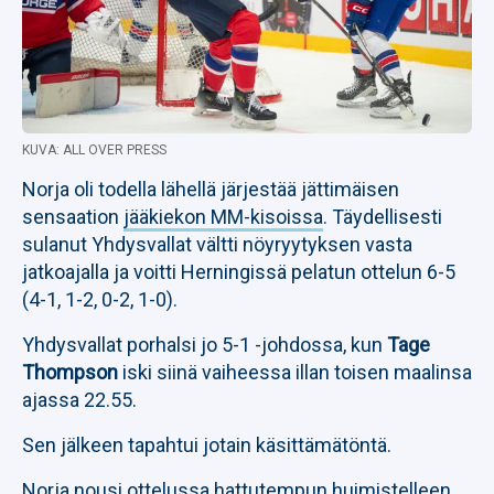
KUVA: ALL OVER PRESS
Norja oli todella lähellä järjestää jättimäisen
sensaation
jääkiekon MM-kisoissa
. Täydellisesti
sulanut Yhdysvallat vältti nöyryytyksen vasta
jatkoajalla ja voitti Herningissä pelatun ottelun 6-5
(4-1, 1-2, 0-2, 1-0).
Yhdysvallat porhalsi jo 5-1 -johdossa, kun
Tage
Thompson
iski siinä vaiheessa illan toisen maalinsa
ajassa 22.55.
Sen jälkeen tapahtui jotain käsittämätöntä.
Norja nousi ottelussa hattutempun huimistelleen