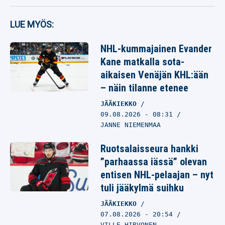
LUE MYÖS:
NHL-kummajainen Evander
Kane matkalla sota-
aikaisen Venäjän KHL:ään
– näin tilanne etenee
JÄÄKIEKKO
09.08.2026
- 08:31
JANNE NIEMENMAA
Ruotsalaisseura hankki
”parhaassa iässä” olevan
entisen NHL-pelaajan – nyt
tuli jääkylmä suihku
JÄÄKIEKKO
07.08.2026
- 20:54
VILLE HIRVONEN