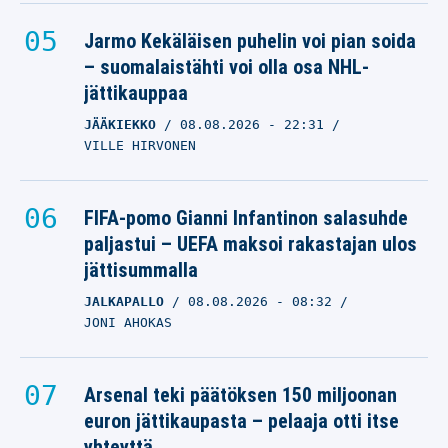
Jarmo Kekäläisen puhelin voi pian soida
– suomalaistähti voi olla osa NHL-
jättikauppaa
JÄÄKIEKKO
08.08.2026
- 22:31
VILLE HIRVONEN
FIFA-pomo Gianni Infantinon salasuhde
paljastui – UEFA maksoi rakastajan ulos
jättisummalla
JALKAPALLO
08.08.2026
- 08:32
JONI AHOKAS
Arsenal teki päätöksen 150 miljoonan
euron jättikaupasta – pelaaja otti itse
yhteyttä