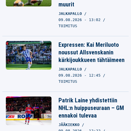
muurit
JALKAPALLO
09.08.2026 - 13:02
TOIMITUS
Expressen: Kai Meriluoto
noussut Allsvenskanin
kärkijoukkueen tähtäimeen
JALKAPALLO
09.08.2026 - 12:45
TOIMITUS
Patrik Laine yhdistettiin
NHL:n huippuseuraan – GM
ennakoi tulevaa
JÄÄKIEKKO
09.08.2026 - 12:22