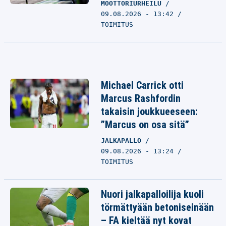
MOOTTORIURHEILU
09.08.2026 - 13:42
TOIMITUS
Michael Carrick otti
Marcus Rashfordin
takaisin joukkueeseen:
”Marcus on osa sitä”
JALKAPALLO
09.08.2026 - 13:24
TOIMITUS
Nuori jalkapalloilija kuoli
törmättyään betoniseinään
– FA kieltää nyt kovat