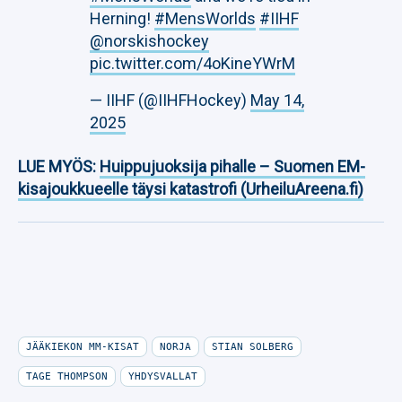
Herning!
#MensWorlds
#IIHF
@norskishockey
pic.twitter.com/4oKineYWrM
— IIHF (@IIHFHockey)
May 14,
2025
LUE MYÖS:
Huippujuoksija pihalle – Suomen EM-
kisajoukkueelle täysi katastrofi (UrheiluAreena.fi)
JÄÄKIEKON MM-KISAT
NORJA
STIAN SOLBERG
TAGE THOMPSON
YHDYSVALLAT