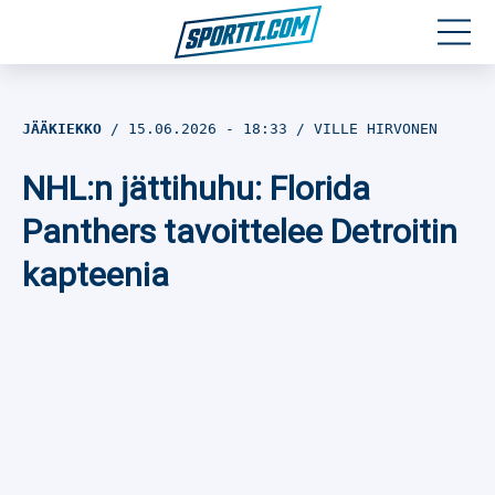
Moottoriurheilu
JÄÄKIEKKO
15.06.2026
- 18:33
VILLE HIRVONEN
Jääkiekko
NHL:n jättihuhu: Florida
Jalkapallo
Panthers tavoittelee Detroitin
kapteenia
Yleisurheilu
Talviurheilu
Muu urheilu
SPORTIVO TV