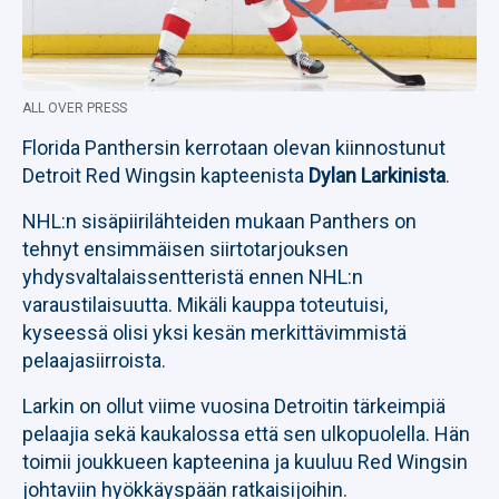
ALL OVER PRESS
Florida Panthersin kerrotaan olevan kiinnostunut
Detroit Red Wingsin kapteenista
Dylan Larkinista
.
NHL:n sisäpiirilähteiden mukaan Panthers on
tehnyt ensimmäisen siirtotarjouksen
yhdysvaltalaissentteristä ennen NHL:n
varaustilaisuutta. Mikäli kauppa toteutuisi,
kyseessä olisi yksi kesän merkittävimmistä
pelaajasiirroista.
Larkin on ollut viime vuosina Detroitin tärkeimpiä
pelaajia sekä kaukalossa että sen ulkopuolella. Hän
toimii joukkueen kapteenina ja kuuluu Red Wingsin
johtaviin hyökkäyspään ratkaisijoihin.