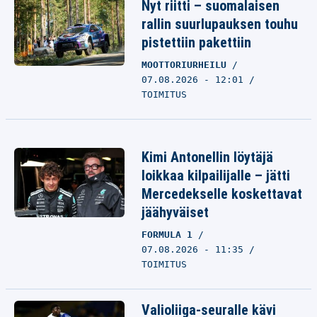
Nyt riitti – suomalaisen
rallin suurlupauksen touhu
pistettiin pakettiin
MOOTTORIURHEILU
07.08.2026 - 12:01
TOIMITUS
Kimi Antonellin löytäjä
loikkaa kilpailijalle – jätti
Mercedekselle koskettavat
jäähyväiset
FORMULA 1
07.08.2026 - 11:35
TOIMITUS
Valioliiga-seuralle kävi