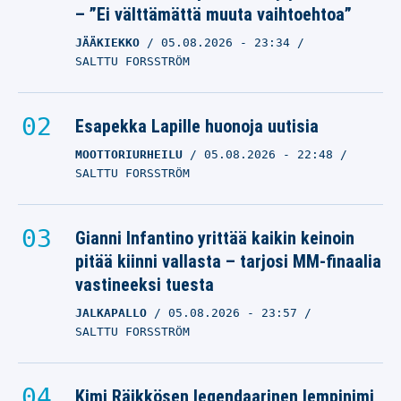
– ”Ei välttämättä muuta vaihtoehtoa”
JÄÄKIEKKO
05.08.2026
- 23:34
SALTTU FORSSTRÖM
Esapekka Lapille huonoja uutisia
MOOTTORIURHEILU
05.08.2026
- 22:48
SALTTU FORSSTRÖM
Gianni Infantino yrittää kaikin keinoin
pitää kiinni vallasta – tarjosi MM-finaalia
vastineeksi tuesta
JALKAPALLO
05.08.2026
- 23:57
SALTTU FORSSTRÖM
Kimi Räikkösen legendaarinen lempinimi