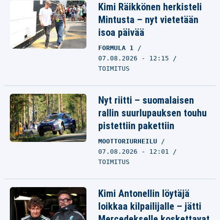
Kimi Räikkönen herkisteli
Mintusta – nyt vietetään
isoa päivää
FORMULA 1
07.08.2026 - 12:15
TOIMITUS
Nyt riitti – suomalaisen
rallin suurlupauksen touhu
pistettiin pakettiin
MOOTTORIURHEILU
07.08.2026 - 12:01
TOIMITUS
Kimi Antonellin löytäjä
loikkaa kilpailijalle – jätti
Mercedekselle koskettavat