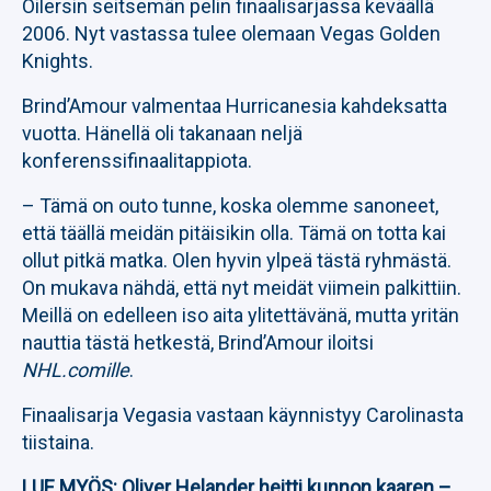
Oilersin seitsemän pelin finaalisarjassa keväällä
2006. Nyt vastassa tulee olemaan Vegas Golden
Knights.
Brind’Amour valmentaa Hurricanesia kahdeksatta
vuotta. Hänellä oli takanaan neljä
konferenssifinaalitappiota.
– Tämä on outo tunne, koska olemme sanoneet,
että täällä meidän pitäisikin olla. Tämä on totta kai
ollut pitkä matka. Olen hyvin ylpeä tästä ryhmästä.
On mukava nähdä, että nyt meidät viimein palkittiin.
Meillä on edelleen iso aita ylitettävänä, mutta yritän
nauttia tästä hetkestä, Brind’Amour iloitsi
NHL.comille
.
Finaalisarja Vegasia vastaan käynnistyy Carolinasta
tiistaina.
LUE MYÖS:
Oliver Helander heitti kunnon kaaren –