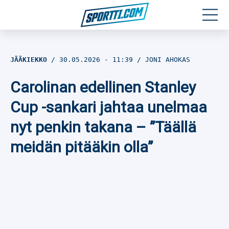
Moottoriurheilu
JÄÄKIEKKO
30.05.2026
- 11:39
JONI AHOKAS
Jääkiekko
Carolinan edellinen Stanley
Jalkapallo
Cup -sankari jahtaa unelmaa
nyt penkin takana – ”Täällä
Yleisurheilu
meidän pitääkin olla”
Talviurheilu
Muu urheilu
SPORTIVO TV