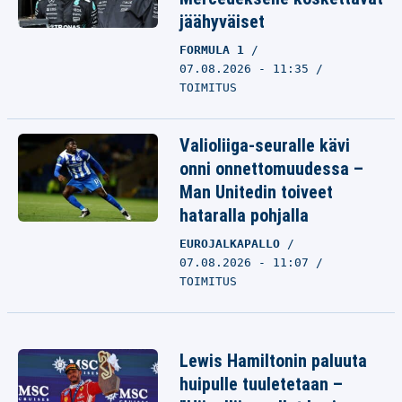
jäähyväiset
FORMULA 1
07.08.2026 - 11:35
TOIMITUS
Valioliiga-seuralle kävi
onni onnettomuudessa –
Man Unitedin toiveet
hataralla pohjalla
EUROJALKAPALLO
07.08.2026 - 11:07
TOIMITUS
Lewis Hamiltonin paluuta
huipulle tuuletetaan –