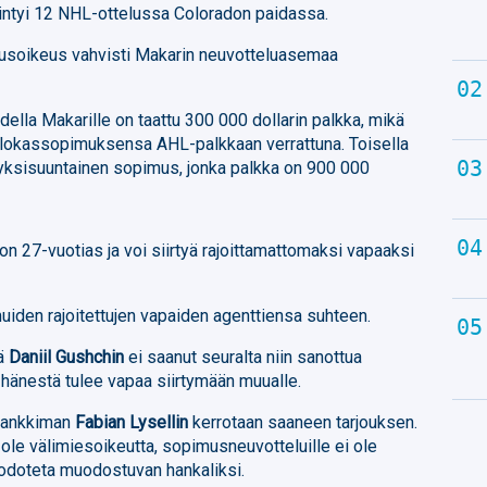
iintyi 12 NHL-ottelussa Coloradon paidassa.
usoikeus vahvisti Makarin neuvotteluasemaa
lla Makarille on taattu 300 000 dollarin palkka, mikä
ulokassopimuksensa AHL-palkkaan verrattuna. Toisella
ksisuuntainen sopimus, jonka palkka on 900 000
 27-vuotias ja voi siirtyä rajoittamattomaksi vapaaksi
uiden rajoitettujen vapaiden agenttiensa suhteen.
jä
Daniil Gushchin
ei saanut seuralta niin sanottua
en hänestä tulee vapaa siirtymään muualle.
 hankkiman
Fabian Lysellin
kerrotaan saaneen tarjouksen.
 ole välimiesoikeutta, sopimusneuvotteluille ei ole
 odoteta muodostuvan hankaliksi.