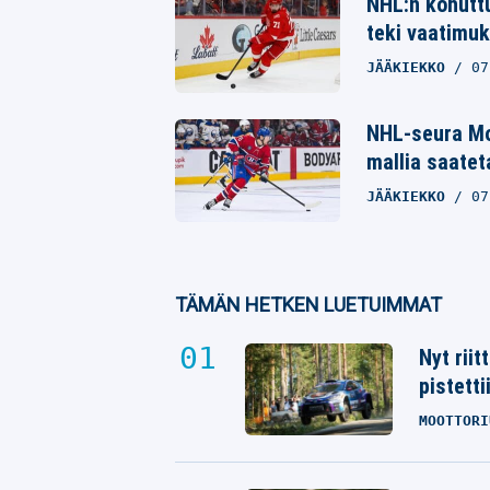
NHL:n kohuttu
teki vaatimuk
JÄÄKIEKKO
07
NHL-seura Mo
mallia saatet
JÄÄKIEKKO
07
TÄMÄN HETKEN LUETUIMMAT
Nyt rii
pistetti
MOOTTORI