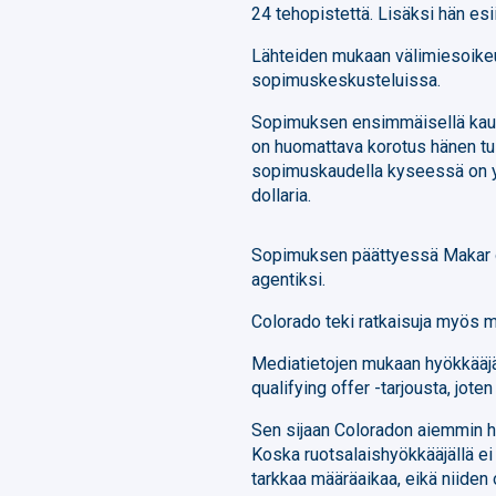
24 tehopistettä. Lisäksi hän es
Lähteiden mukaan välimiesoike
sopimuskeskusteluissa.
Sopimuksen ensimmäisellä kaude
on huomattava korotus hänen t
sopimuskaudella kyseessä on y
dollaria.
Sopimuksen päättyessä Makar on
agentiksi.
Colorado teki ratkaisuja myös m
Mediatietojen mukaan hyökkää
qualifying offer -tarjousta, jot
Sen sijaan Coloradon aiemmin
Koska ruotsalaishyökkääjällä ei
tarkkaa määräaikaa, eikä niiden