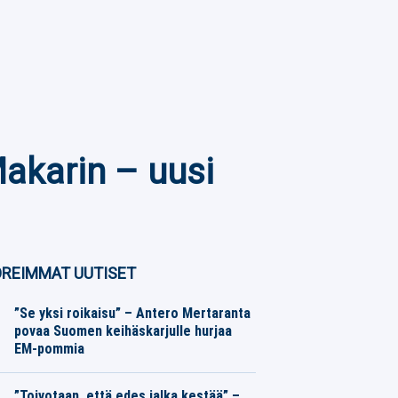
Makarin – uusi
REIMMAT UUTISET
”Se yksi roikaisu” – Antero Mertaranta
povaa Suomen keihäskarjulle hurjaa
EM-pommia
Yleisurheilu
08.08.2026
Toimitus
”Toivotaan, että edes jalka kestää” –