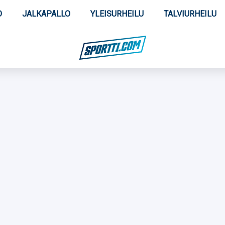
O
JALKAPALLO
YLEISURHEILU
TALVIURHEILU