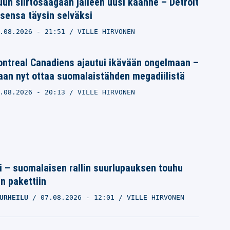
un siirtosaagaan jälleen uusi käänne – Detroit
sensa täysin selväksi
.08.2026
- 21:51
VILLE HIRVONEN
ntreal Canadiens ajautui ikävään ongelmaan –
aan nyt ottaa suomalaistähden megadiilistä
.08.2026
- 20:13
VILLE HIRVONEN
tti – suomalaisen rallin suurlupauksen touhu
in pakettiin
URHEILU
07.08.2026
- 12:01
VILLE HIRVONEN