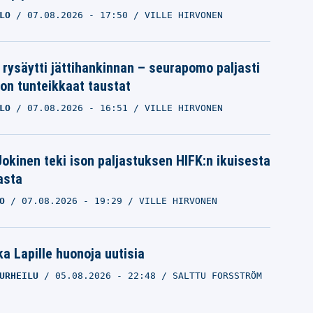
LO
07.08.2026
- 17:50
VILLE HIRVONEN
 rysäytti jättihankinnan – seurapomo paljasti
ron tunteikkaat taustat
LO
07.08.2026
- 16:51
VILLE HIRVONEN
 Jokinen teki ison paljastuksen HIFK:n ikuisesta
asta
O
07.08.2026
- 19:29
VILLE HIRVONEN
a Lapille huonoja uutisia
URHEILU
05.08.2026
- 22:48
SALTTU FORSSTRÖM