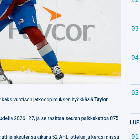
t kaksivuotisen jatkosopimuksen hyökkääjä
Taylor
della 2026–27, ja se rasittaa seuran palkkakattoa 875
LUE
tilaiskautensa aikana 52 AHL-ottelua ja keräsi niissä