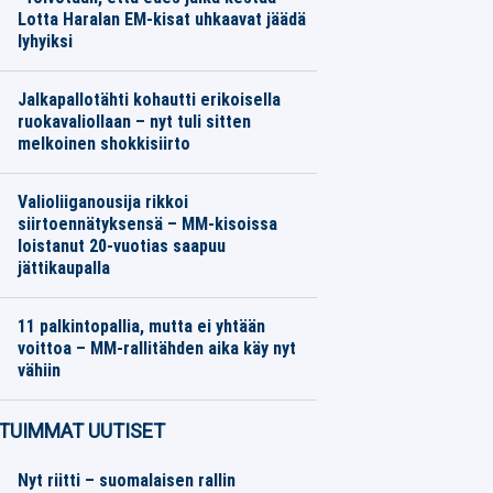
Lotta Haralan EM-kisat uhkaavat jäädä
lyhyiksi
Yleisurheilu
08.08.2026
Toimitus
Jalkapallotähti kohautti erikoisella
ruokavaliollaan – nyt tuli sitten
melkoinen shokkisiirto
Jalkapallo
07.08.2026
Toimitus
Valioliiganousija rikkoi
siirtoennätyksensä – MM-kisoissa
loistanut 20-vuotias saapuu
jättikaupalla
Jalkapallo
07.08.2026
Toimitus
11 palkintopallia, mutta ei yhtään
voittoa – MM-rallitähden aika käy nyt
vähiin
Moottoriurheilu
07.08.2026
Toimitus
TUIMMAT UUTISET
Nyt riitti – suomalaisen rallin