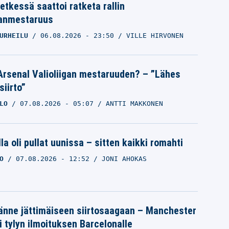
etkessä saattoi ratketa rallin
anmestaruus
URHEILU
06.08.2026
- 23:50
VILLE HIRVONEN
Arsenal Valioliigan mestaruuden? – ”Lähes
siirto”
LO
07.08.2026
- 05:07
ANTTI MAKKONEN
la oli pullat uunissa – sitten kaikki romahti
O
07.08.2026
- 12:52
JONI AHOKAS
änne jättimäiseen siirtosaagaan – Manchester
i tylyn ilmoituksen Barcelonalle