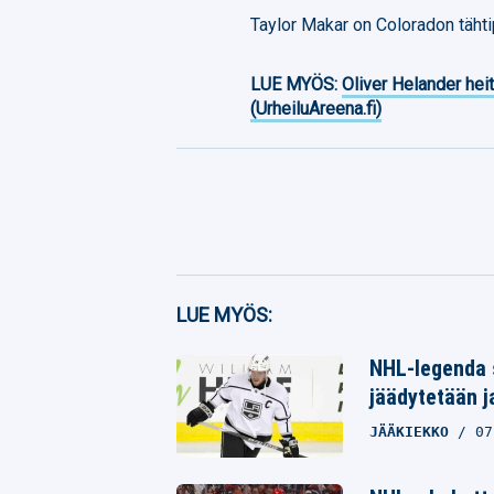
Taylor Makar on Coloradon täht
LUE MYÖS:
Oliver Helander heit
(UrheiluAreena.fi)
Facebook
LUE MYÖS:
Twitter
NHL-legenda 
Whatsapp
jäädytetään j
JÄÄKIEKKO
07