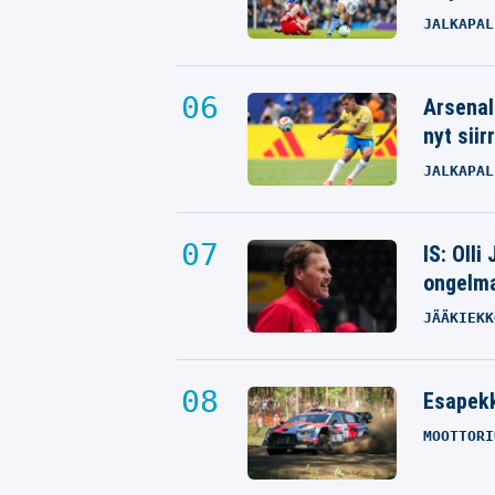
JALKAPAL
Arsenal
nyt siir
JALKAPAL
IS: Olli
ongelm
JÄÄKIEKK
Esapekk
MOOTTORI