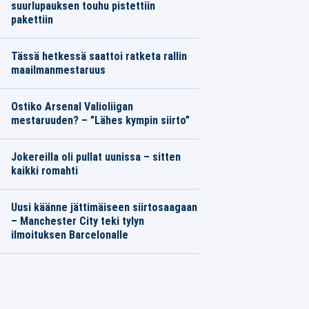
suurlupauksen touhu pistettiin
pakettiin
Tässä hetkessä saattoi ratketa rallin
maailmanmestaruus
Ostiko Arsenal Valioliigan
mestaruuden? – ”Lähes kympin siirto”
Jokereilla oli pullat uunissa – sitten
kaikki romahti
Uusi käänne jättimäiseen siirtosaagaan
– Manchester City teki tylyn
ilmoituksen Barcelonalle