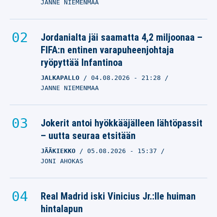
JANNE NIEMENMAA
Jordanialta jäi saamatta 4,2 miljoonaa –
FIFA:n entinen varapuheenjohtaja
ryöpyttää Infantinoa
JALKAPALLO
04.08.2026
- 21:28
JANNE NIEMENMAA
Jokerit antoi hyökkääjälleen lähtöpassit
– uutta seuraa etsitään
JÄÄKIEKKO
05.08.2026
- 15:37
JONI AHOKAS
Real Madrid iski Vinicius Jr.:lle huiman
hintalapun