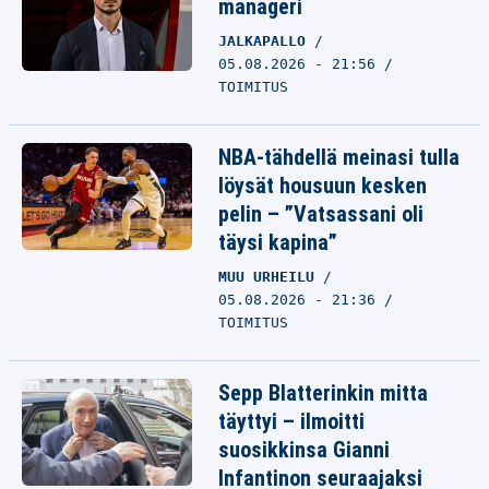
manageri
JALKAPALLO
05.08.2026 - 21:56
TOIMITUS
NBA-tähdellä meinasi tulla
löysät housuun kesken
pelin – ”Vatsassani oli
täysi kapina”
MUU URHEILU
05.08.2026 - 21:36
TOIMITUS
Sepp Blatterinkin mitta
täyttyi – ilmoitti
suosikkinsa Gianni
Infantinon seuraajaksi