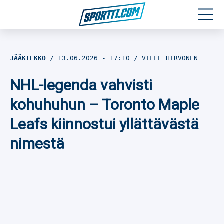
Moottoriurheilu
JÄÄKIEKKO
13.06.2026
- 17:10
VILLE HIRVONEN
Jääkiekko
NHL-legenda vahvisti
Jalkapallo
kohuhuhun – Toronto Maple
Leafs kiinnostui yllättävästä
Yleisurheilu
nimestä
Talviurheilu
Muu urheilu
SPORTIVO TV