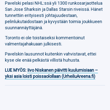
Pavelski pelasi NHL:ssä yli 1300 runkosarjaottelua
San Jose Sharksin ja Dallas Starsin riveissä. Hänet
tunnettiin erityisesti johtajuudestaan,
pelinlukutaidostaan ja kyvystään toimia joukkueen
suunnannäyttäjänä.
Toronto ei ole toistaiseksi kommentoinut
valmentajahakuaan julkisesti.
Pavelskin lausunnot kuitenkin vahvistavat, ettei
kyse ole enää pelkästä villistä huhusta.
LUE MYÖS:
Iivo Niskanen päivitti kuulumisiaan –
yksi asia loisti poissaolollaan (UrheiluAreena.fi)