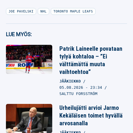
JOE PAVELSKI
NHL
TORONTO MAPLE LEAFS
LUE MYÖS:
Patrik Laineelle povataan
tylyä kohtaloa – ”Ei
välttämättä muuta
vaihtoehtoa”
JÄÄKIEKKO
05.08.2026
- 23:34
SALTTU FORSSTRÖM
Urheilujätti arvioi Jarmo
Kekäläisen toimet hyvällä
arvosanalla
JÄÄKIEKKO