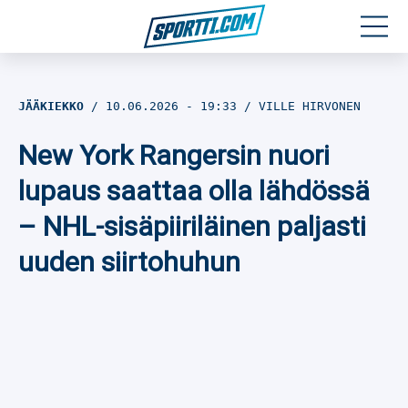
Moottoriurheilu
JÄÄKIEKKO
10.06.2026
- 19:33
VILLE HIRVONEN
Jääkiekko
New York Rangersin nuori
Jalkapallo
lupaus saattaa olla lähdössä
– NHL-sisäpiiriläinen paljasti
Yleisurheilu
uuden siirtohuhun
Talviurheilu
Muu urheilu
SPORTIVO TV