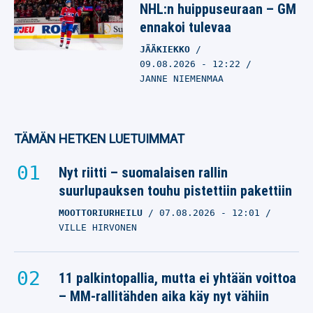
NHL:n huippuseuraan – GM
ennakoi tulevaa
JÄÄKIEKKO
09.08.2026
- 12:22
JANNE NIEMENMAA
TÄMÄN HETKEN LUETUIMMAT
Nyt riitti – suomalaisen rallin
suurlupauksen touhu pistettiin pakettiin
MOOTTORIURHEILU
07.08.2026
- 12:01
VILLE HIRVONEN
11 palkintopallia, mutta ei yhtään voittoa
– MM-rallitähden aika käy nyt vähiin