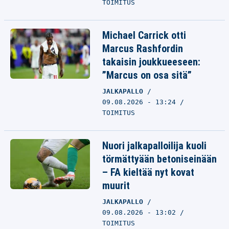
TOIMITUS
Michael Carrick otti
Marcus Rashfordin
takaisin joukkueeseen:
”Marcus on osa sitä”
JALKAPALLO
09.08.2026 - 13:24
TOIMITUS
Nuori jalkapalloilija kuoli
törmättyään betoniseinään
– FA kieltää nyt kovat
muurit
JALKAPALLO
09.08.2026 - 13:02
TOIMITUS