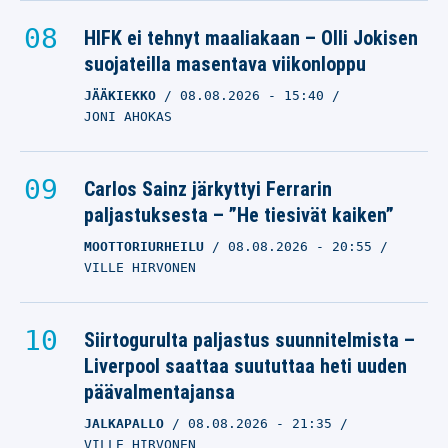
HIFK ei tehnyt maaliakaan – Olli Jokisen
suojateilla masentava viikonloppu
JÄÄKIEKKO
08.08.2026
- 15:40
JONI AHOKAS
Carlos Sainz järkyttyi Ferrarin
paljastuksesta – ”He tiesivät kaiken”
MOOTTORIURHEILU
08.08.2026
- 20:55
VILLE HIRVONEN
Siirtogurulta paljastus suunnitelmista –
Liverpool saattaa suututtaa heti uuden
päävalmentajansa
JALKAPALLO
08.08.2026
- 21:35
VILLE HIRVONEN