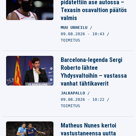
pidätettiin ase autossa –
Texasin osavaltion päätös
valmis
MUU URHEILU
09.08.2026 - 10:43
TOIMITUS
Barcelona-legenda Sergi
Roberto lähtee
Yhdysvaltoihin – vastassa
vanhat tähtikaverit
JALKAPALLO
09.08.2026 - 10:22
TOIMITUS
Matheus Nunes kertoi
vastustaneensa uutta