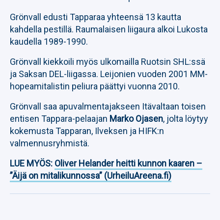
Grönvall edusti Tapparaa yhteensä 13 kautta
kahdella pestillä. Raumalaisen liigaura alkoi Lukosta
kaudella 1989-1990.
Grönvall kiekkoili myös ulkomailla Ruotsin SHL:ssä
ja Saksan DEL-liigassa. Leijonien vuoden 2001 MM-
hopeamitalistin peliura päättyi vuonna 2010.
Grönvall saa apuvalmentajakseen Itävaltaan toisen
entisen Tappara-pelaajan
Marko Ojasen
, jolta löytyy
kokemusta Tapparan, Ilveksen ja HIFK:n
valmennusryhmistä.
LUE MYÖS:
Oliver Helander heitti kunnon kaaren –
”Äijä on mitalikunnossa” (UrheiluAreena.fi)