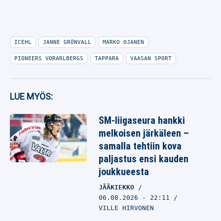
ICEHL
JANNE GRÖNVALL
MARKO OJANEN
PIONEERS VORARLBERGS
TAPPARA
VAASAN SPORT
LUE MYÖS:
SM-liigaseura hankki
melkoisen järkäleen –
samalla tehtiin kova
paljastus ensi kauden
joukkueesta
JÄÄKIEKKO
06.08.2026
- 22:11
VILLE HIRVONEN