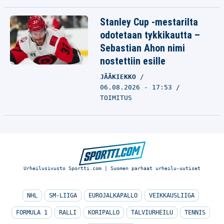
Stanley Cup -mestarilta
odotetaan tykkikautta –
Sebastian Ahon nimi
nostettiin esille
JÄÄKIEKKO
06.08.2026 - 17:53
TOIMITUS
Urheilusivusto Sportti.com | Suomen parhaat urheilu-uutiset
NHL
SM-LIIGA
EUROJALKAPALLO
VEIKKAUSLIIGA
FORMULA 1
RALLI
KORIPALLO
TALVIURHEILU
TENNIS