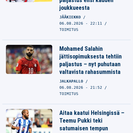
paljastus ensi kauden
joukkueesta
JÄÄKIEKKO
06.08.2026 - 22:11
TOIMITUS
Mohamed Salahin
jättisopimuksesta tehtiin
paljastus – nyt puhutaan
valtavista rahasummista
JALKAPALLO
06.08.2026 - 21:52
TOIMITUS
Aitaa kaatui Helsingissä –
Teemu Pukki teki
satumaisen tempun