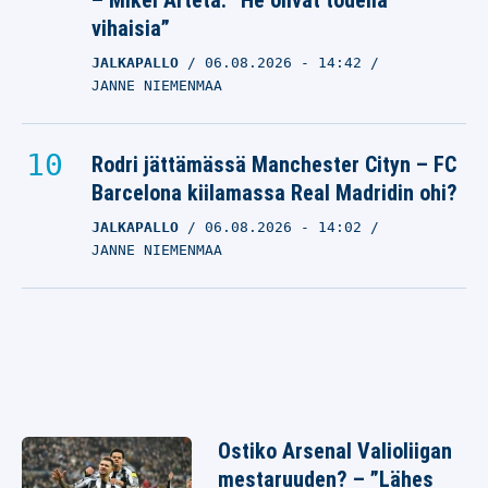
– Mikel Arteta: ”He olivat todella
vihaisia”
JALKAPALLO
06.08.2026
- 14:42
JANNE NIEMENMAA
Rodri jättämässä Manchester Cityn – FC
Barcelona kiilamassa Real Madridin ohi?
JALKAPALLO
06.08.2026
- 14:02
JANNE NIEMENMAA
Ostiko Arsenal Valioliigan
mestaruuden? – ”Lähes