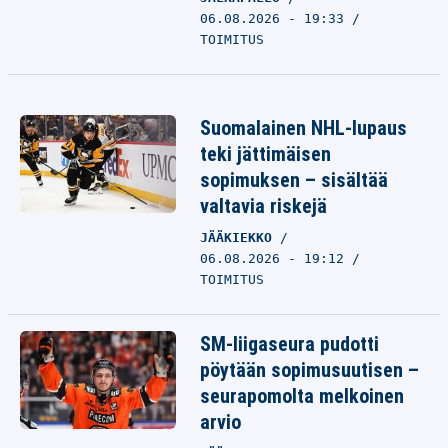
06.08.2026 - 19:33
TOIMITUS
Suomalainen NHL-lupaus
teki jättimäisen
sopimuksen – sisältää
valtavia riskejä
JÄÄKIEKKO
06.08.2026 - 19:12
TOIMITUS
SM-liigaseura pudotti
pöytään sopimusuutisen –
seurapomolta melkoinen
arvio