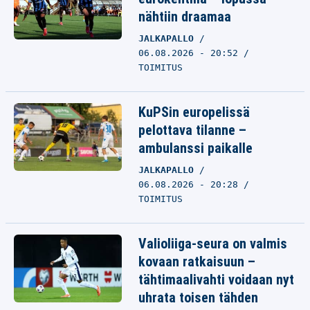
nähtiin draamaa
JALKAPALLO
06.08.2026 - 20:52
TOIMITUS
KuPSin europelissä
pelottava tilanne –
ambulanssi paikalle
JALKAPALLO
06.08.2026 - 20:28
TOIMITUS
Valioliiga-seura on valmis
kovaan ratkaisuun –
tähtimaalivahti voidaan nyt
uhrata toisen tähden