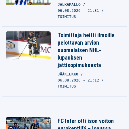
JALKAPALLO
06.08.2026 - 21:31
TOIMITUS
Toimittaja heitti ilmoille
pelottavan arvion
suomalaisen NHL-
lupauksen
jättisopimuksesta
JÄÄKIEKKO
06.08.2026 - 21:12
TOIMITUS
FC Inter otti ison voiton
eurokentillä – lopussa