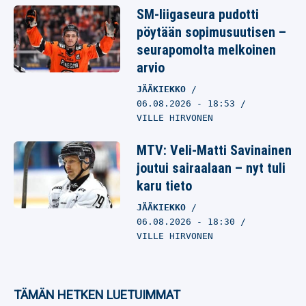
SM-liigaseura pudotti
pöytään sopimusuutisen –
seurapomolta melkoinen
arvio
JÄÄKIEKKO
06.08.2026
- 18:53
VILLE HIRVONEN
MTV: Veli-Matti Savinainen
joutui sairaalaan – nyt tuli
karu tieto
JÄÄKIEKKO
06.08.2026
- 18:30
VILLE HIRVONEN
TÄMÄN HETKEN LUETUIMMAT