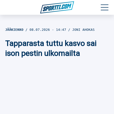
Moottoriurheilu
JÄÄKIEKKO
08.07.2026
- 14:47
JONI AHOKAS
Jääkiekko
Tapparasta tuttu kasvo sai
Jalkapallo
ison pestin ulkomailta
Yleisurheilu
Talviurheilu
Muu urheilu
SPORTIVO TV