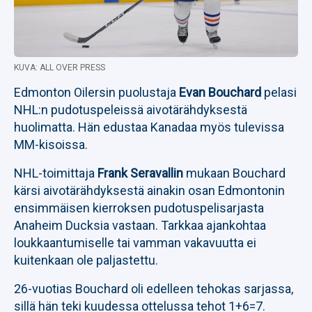
KUVA: ALL OVER PRESS
Edmonton Oilersin puolustaja
Evan Bouchard
pelasi
NHL:n pudotuspeleissä aivotärähdyksestä
huolimatta. Hän edustaa Kanadaa myös tulevissa
MM-kisoissa.
NHL-toimittaja
Frank Seravallin
mukaan Bouchard
kärsi aivotärähdyksestä ainakin osan Edmontonin
ensimmäisen kierroksen pudotuspelisarjasta
Anaheim Ducksia vastaan. Tarkkaa ajankohtaa
loukkaantumiselle tai vamman vakavuutta ei
kuitenkaan ole paljastettu.
26-vuotias Bouchard oli edelleen tehokas sarjassa,
sillä hän teki kuudessa ottelussa tehot 1+6=7.