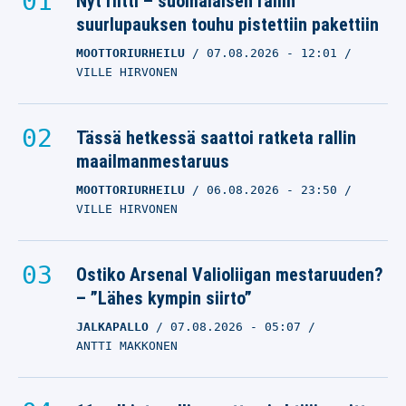
Nyt riitti – suomalaisen rallin
suurlupauksen touhu pistettiin pakettiin
MOOTTORIURHEILU
07.08.2026
- 12:01
VILLE HIRVONEN
Tässä hetkessä saattoi ratketa rallin
maailmanmestaruus
MOOTTORIURHEILU
06.08.2026
- 23:50
VILLE HIRVONEN
Ostiko Arsenal Valioliigan mestaruuden?
– ”Lähes kympin siirto”
JALKAPALLO
07.08.2026
- 05:07
ANTTI MAKKONEN