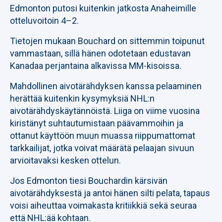
Edmonton putosi kuitenkin jatkosta Anaheimille
otteluvoitoin 4–2.
Tietojen mukaan Bouchard on sittemmin toipunut
vammastaan, sillä hänen odotetaan edustavan
Kanadaa perjantaina alkavissa MM-kisoissa.
Mahdollinen aivotärähdyksen kanssa pelaaminen
herättää kuitenkin kysymyksiä NHL:n
aivotärähdyskäytännöistä. Liiga on viime vuosina
kiristänyt suhtautumistaan päävammoihin ja
ottanut käyttöön muun muassa riippumattomat
tarkkailijat, jotka voivat määrätä pelaajan sivuun
arvioitavaksi kesken ottelun.
Jos Edmonton tiesi Bouchardin kärsivän
aivotärähdyksestä ja antoi hänen silti pelata, tapaus
voisi aiheuttaa voimakasta kritiikkiä sekä seuraa
että NHL:ää kohtaan.