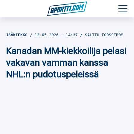
Moottoriurheilu
JÄÄKIEKKO
13.05.2026
- 14:37
SALTTU FORSSTRÖM
Jääkiekko
Kanadan MM-kiekkoilija pelasi
Jalkapallo
vakavan vamman kanssa
NHL:n pudotuspeleissä
Yleisurheilu
Talviurheilu
Muu urheilu
SPORTIVO TV