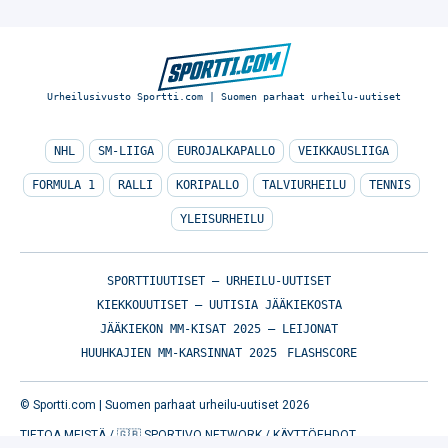
Urheilusivusto Sportti.com | Suomen parhaat urheilu-uutiset
NHL
SM-LIIGA
EUROJALKAPALLO
VEIKKAUSLIIGA
FORMULA 1
RALLI
KORIPALLO
TALVIURHEILU
TENNIS
YLEISURHEILU
SPORTTIUUTISET – URHEILU-UUTISET
KIEKKOUUTISET – UUTISIA JÄÄKIEKOSTA
JÄÄKIEKON MM-KISAT 2025 – LEIJONAT
HUUHKAJIEN MM-KARSINNAT 2025
FLASHSCORE
© Sportti.com | Suomen parhaat urheilu-uutiset 2026
TIETOA MEISTÄ
/
🇬🇧 SPORTIVO NETWORK
/
KÄYTTÖEHDOT