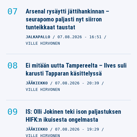
Arsenal rysäytti jättihankinnan –
seurapomo paljasti nyt siirron
tunteikkaat taustat
JALKAPALLO
07.08.2026
- 16:51
VILLE HIRVONEN
Ei mitään uutta Tampereelta – Ilves suli
karusti Tapparan käsittelyssä
JÄÄKIEKKO
07.08.2026
- 20:39
VILLE HIRVONEN
IS: Olli Jokinen teki ison paljastuksen
HIFK:n ikuisesta ongelmasta
JÄÄKIEKKO
07.08.2026
- 19:29
VILLE HIRVONEN