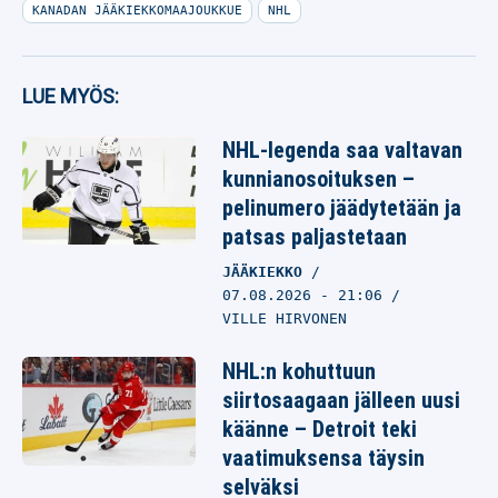
KANADAN JÄÄKIEKKOMAAJOUKKUE
NHL
LUE MYÖS:
NHL-legenda saa valtavan
kunnianosoituksen –
pelinumero jäädytetään ja
patsas paljastetaan
JÄÄKIEKKO
07.08.2026
- 21:06
VILLE HIRVONEN
NHL:n kohuttuun
siirtosaagaan jälleen uusi
käänne – Detroit teki
vaatimuksensa täysin
selväksi