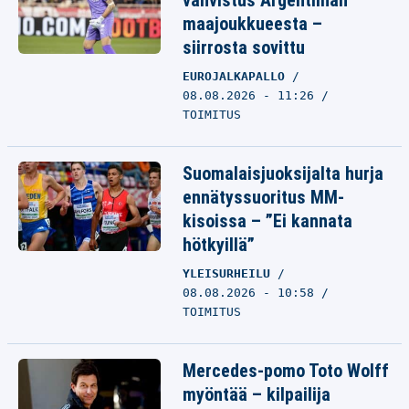
vahvistus Argentiinan
maajoukkueesta –
siirrosta sovittu
EUROJALKAPALLO
08.08.2026 - 11:26
TOIMITUS
Suomalaisjuoksijalta hurja
ennätyssuoritus MM-
kisoissa – ”Ei kannata
hötkyillä”
YLEISURHEILU
08.08.2026 - 10:58
TOIMITUS
Mercedes-pomo Toto Wolff
myöntää – kilpailija