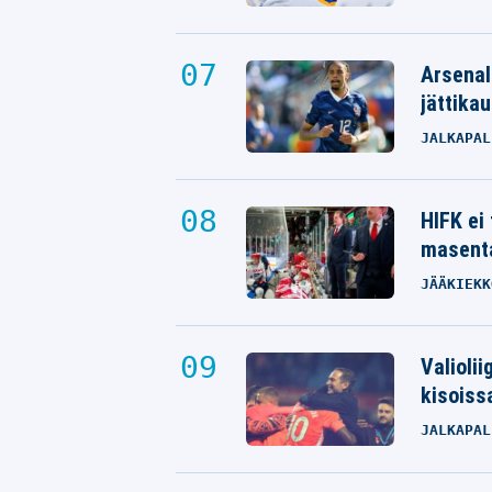
Arsenal
jättikau
JALKAPAL
HIFK ei
masenta
JÄÄKIEKK
Valioli
kisoiss
JALKAPAL