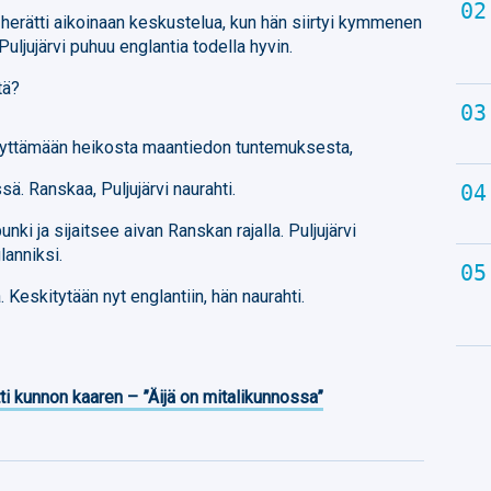
 herätti aikoinaan keskustelua, kun hän siirtyi kymmenen
uljujärvi puhuu englantia todella hyvin.
tä?
äpäyttämään heikosta maantiedon tuntemuksesta,
. Ranskaa, Puljujärvi naurahti.
ki ja sijaitsee aivan Ranskan rajalla. Puljujärvi
lanniksi.
 Keskitytään nyt englantiin, hän naurahti.
ti kunnon kaaren – ”Äijä on mitalikunnossa”