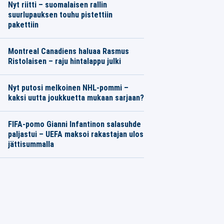
Nyt riitti – suomalaisen rallin
suurlupauksen touhu pistettiin
pakettiin
Montreal Canadiens haluaa Rasmus
Ristolaisen – raju hintalappu julki
Nyt putosi melkoinen NHL-pommi –
kaksi uutta joukkuetta mukaan sarjaan?
FIFA-pomo Gianni Infantinon salasuhde
paljastui – UEFA maksoi rakastajan ulos
jättisummalla