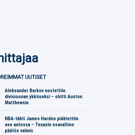
ittajaa
REIMMAT UUTISET
Aleksander Barkov nostettiin
divisioonan ykköseksi – ohitti Auston
Matthewsin
Jääkiekko
09.08.2026
Toimitus
NBA-tähti James Harden pidätettiin
ase autossa – Texasin osavaltion
päätös valmis