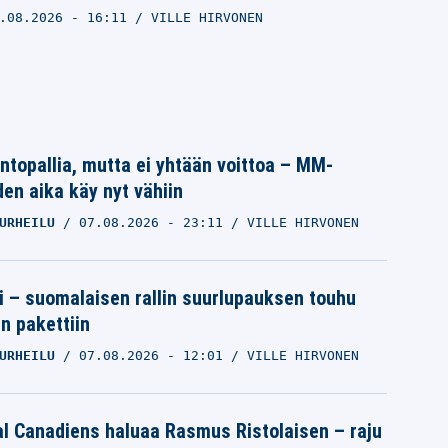
.08.2026
- 16:11
VILLE HIRVONEN
intopallia, mutta ei yhtään voittoa – MM-
den aika käy nyt vähiin
URHEILU
07.08.2026
- 23:11
VILLE HIRVONEN
tti – suomalaisen rallin suurlupauksen touhu
in pakettiin
URHEILU
07.08.2026
- 12:01
VILLE HIRVONEN
l Canadiens haluaa Rasmus Ristolaisen – raju