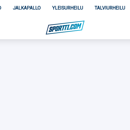
O
JALKAPALLO
YLEISURHEILU
TALVIURHEILU