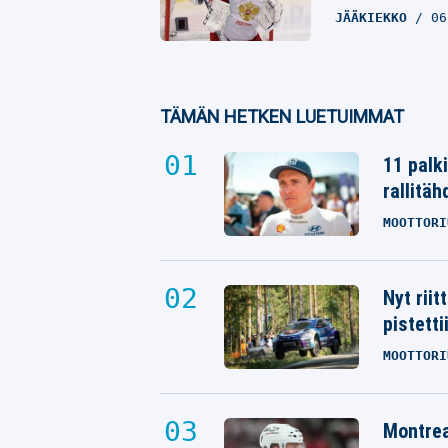
JÄÄKIEKKO
06
TÄMÄN HETKEN LUETUIMMAT
11 palk
rallitäh
MOOTTORI
Nyt rii
pistetti
MOOTTORI
Montrea