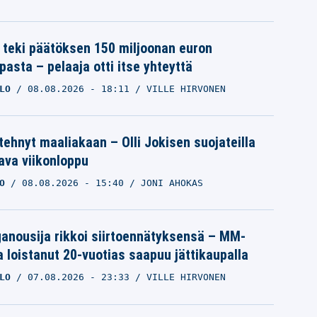
 teki päätöksen 150 miljoonan euron
pasta – pelaaja otti itse yhteyttä
LO
08.08.2026
- 18:11
VILLE HIRVONEN
 tehnyt maaliakaan – Olli Jokisen suojateilla
va viikonloppu
O
08.08.2026
- 15:40
JONI AHOKAS
iganousija rikkoi siirtoennätyksensä – MM-
a loistanut 20-vuotias saapuu jättikaupalla
LO
07.08.2026
- 23:33
VILLE HIRVONEN