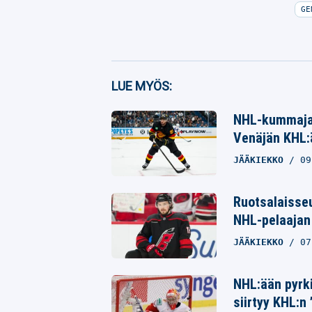
GE
Facebook
LUE MYÖS:
Twitter
NHL-kummajai
Whatsapp
Venäjän KHL:ä
JÄÄKIEKKO
09
Ruotsalaisseu
NHL-pelaajan 
JÄÄKIEKKO
07
NHL:ään pyrki
siirtyy KHL:n