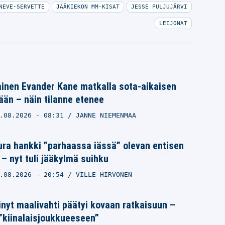
NEVE-SERVETTE
JÄÄKIEKON MM-KISAT
JESSE PULJUJÄRVI
LEIJONAT
nen Evander Kane matkalla sota-aikaisen
än – näin tilanne etenee
.08.2026
- 08:31
JANNE NIEMENMAA
ra hankki ”parhaassa iässä” olevan entisen
– nyt tuli jääkylmä suihku
.08.2026
- 20:54
VILLE HIRVONEN
nyt maalivahti päätyi kovaan ratkaisuun –
 ”kiinalaisjoukkueeseen”