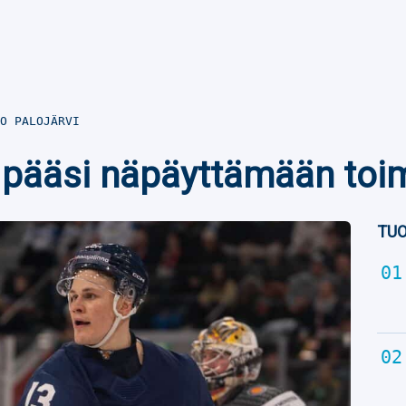
O PALOJÄRVI
i pääsi näpäyttämään toim
TUO