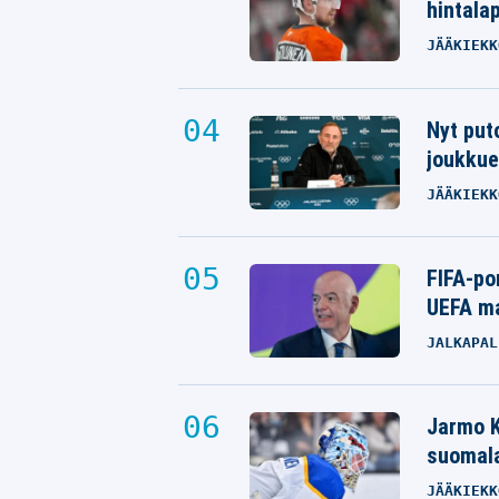
hintalap
JÄÄKIEKK
Nyt put
joukkue
JÄÄKIEKK
FIFA-po
UEFA ma
JALKAPAL
Jarmo K
suomala
JÄÄKIEKK