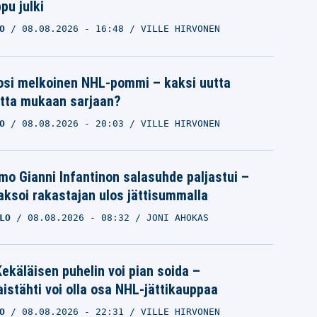
pu julki
O
08.08.2026
- 16:48
VILLE HIRVONEN
osi melkoinen NHL-pommi – kaksi uutta
tta mukaan sarjaan?
O
08.08.2026
- 20:03
VILLE HIRVONEN
mo Gianni Infantinon salasuhde paljastui –
ksoi rakastajan ulos jättisummalla
LO
08.08.2026
- 08:32
JONI AHOKAS
ekäläisen puhelin voi pian soida –
istähti voi olla osa NHL-jättikauppaa
O
08.08.2026
- 22:31
VILLE HIRVONEN