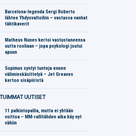
Muu urheilu
09.08.2026
Toimitus
Barcelona-legenda Sergi Roberto
lähtee Yhdysvaltoihin – vastassa vanhat
tähtikaverit
Jalkapallo
09.08.2026
Toimitus
Matheus Nunes kertoi vastustaneensa
uutta rooliaan – jopa psykologi joutui
apuun
Jalkapallo
09.08.2026
Toimitus
Sopimus syntyi tunteja ennen
välimieskäsittelyä – Jet Greaves
kertoo sisäpiiristä
Jääkiekko
09.08.2026
Toimitus
TUIMMAT UUTISET
11 palkintopallia, mutta ei yhtään
voittoa – MM-rallitähden aika käy nyt
vähiin