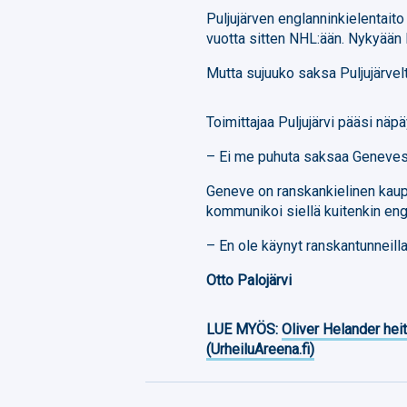
Puljujärven englanninkielentaito
vuotta sitten NHL:ään. Nykyään P
Mutta sujuuko saksa Puljujärvel
Toimittajaa Puljujärvi pääsi n
– Ei me puhuta saksaa Genevessä
Geneve on ranskankielinen kaupun
kommunikoi siellä kuitenkin eng
– En ole käynyt ranskantunneilla.
Otto Palojärvi
LUE MYÖS:
Oliver Helander heit
(UrheiluAreena.fi)