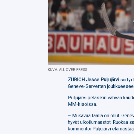
KUVA: ALL OVER PRESS
ZÜRICH
Jesse Puljujärvi
siirtyi
Geneve-Servetten joukkueesee
Puljujärvi pelasikin vahvan kau
MM-kisoissa.
– Mukavaa täällä on ollut. Geneve
hyvät ulkoilumaastot. Ruokaa saa 
kommentoi Puljujärvi elämästään