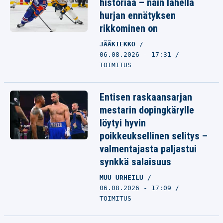
historiaa – näin lähellä
hurjan ennätyksen
rikkominen on
JÄÄKIEKKO
06.08.2026 - 17:31
TOIMITUS
Entisen raskaansarjan
mestarin dopingkärylle
löytyi hyvin
poikkeuksellinen selitys –
valmentajasta paljastui
synkkä salaisuus
MUU URHEILU
06.08.2026 - 17:09
TOIMITUS