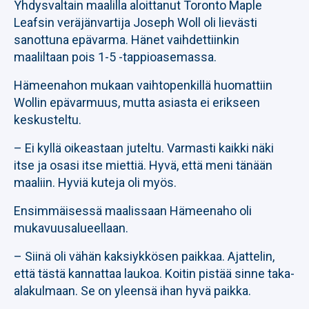
Yhdysvaltain maalilla aloittanut Toronto Maple
Leafsin veräjänvartija Joseph Woll oli lievästi
sanottuna epävarma. Hänet vaihdettiinkin
maaliltaan pois 1-5 -tappioasemassa.
Hämeenahon mukaan vaihtopenkillä huomattiin
Wollin epävarmuus, mutta asiasta ei erikseen
keskusteltu.
– Ei kyllä oikeastaan juteltu. Varmasti kaikki näki
itse ja osasi itse miettiä. Hyvä, että meni tänään
maaliin. Hyviä kuteja oli myös.
Ensimmäisessä maalissaan Hämeenaho oli
mukavuusalueellaan.
– Siinä oli vähän kaksiykkösen paikkaa. Ajattelin,
että tästä kannattaa laukoa. Koitin pistää sinne taka-
alakulmaan. Se on yleensä ihan hyvä paikka.