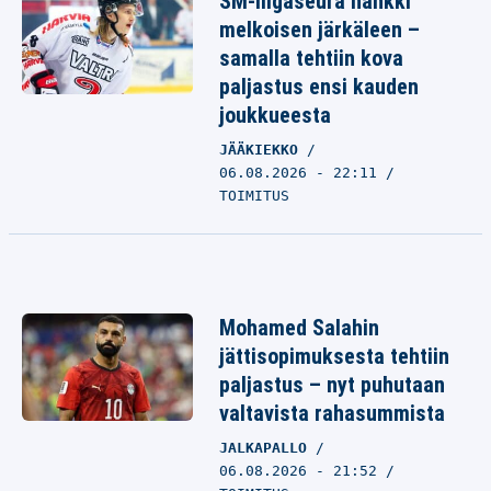
SM-liigaseura hankki
melkoisen järkäleen –
samalla tehtiin kova
paljastus ensi kauden
joukkueesta
JÄÄKIEKKO
06.08.2026 - 22:11
TOIMITUS
Mohamed Salahin
jättisopimuksesta tehtiin
paljastus – nyt puhutaan
valtavista rahasummista
JALKAPALLO
06.08.2026 - 21:52