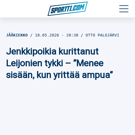
Moottoriurheilu
JÄÄKIEKKO
18.05.2026
- 20:38
OTTO PALOJÄRVI
Jääkiekko
Jenkkipoikia kurittanut
Jalkapallo
Leijonien tykki – ”Menee
sisään, kun yrittää ampua”
Yleisurheilu
Talviurheilu
Muu urheilu
SPORTIVO TV