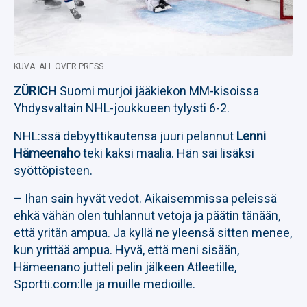
KUVA: ALL OVER PRESS
ZÜRICH
Suomi murjoi jääkiekon MM-kisoissa
Yhdysvaltain NHL-joukkueen tylysti 6-2.
NHL:ssä debyyttikautensa juuri pelannut
Lenni
Hämeenaho
teki kaksi maalia. Hän sai lisäksi
syöttöpisteen.
– Ihan sain hyvät vedot. Aikaisemmissa peleissä
ehkä vähän olen tuhlannut vetoja ja päätin tänään,
että yritän ampua. Ja kyllä ne yleensä sitten menee,
kun yrittää ampua. Hyvä, että meni sisään,
Hämeenano jutteli pelin jälkeen Atleetille,
Sportti.com:lle ja muille medioille.