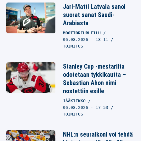
Jari-Matti Latvala sanoi
suorat sanat Saudi-
Arabiasta
MOOTTORIURHEILU
06.08.2026 - 18:11
TOIMITUS
Stanley Cup -mestarilta
odotetaan tykkikautta –
Sebastian Ahon nimi
nostettiin esille
JÄÄKIEKKO
06.08.2026 - 17:53
TOIMITUS
NHL:n seuraikoni voi tehdä