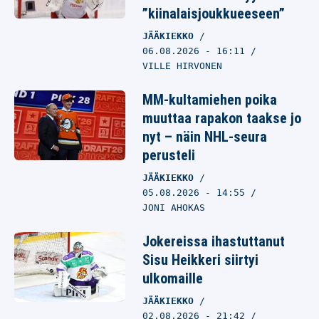
”kiinalaisjoukkueeseen”
JÄÄKIEKKO
06.08.2026
- 16:11
VILLE HIRVONEN
MM-kultamiehen poika
muuttaa rapakon taakse jo
nyt – näin NHL-seura
perusteli
JÄÄKIEKKO
05.08.2026
- 14:55
JONI AHOKAS
Jokereissa ihastuttanut
Sisu Heikkeri siirtyi
ulkomaille
JÄÄKIEKKO
02.08.2026
- 21:42