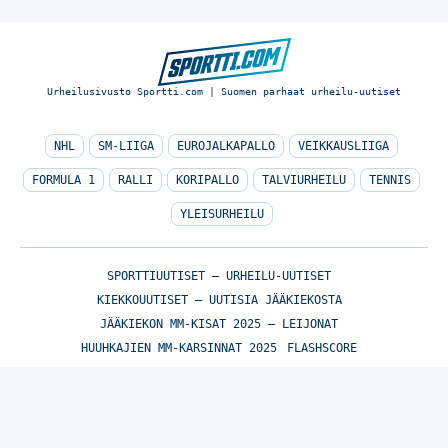
Urheilusivusto Sportti.com | Suomen parhaat urheilu-uutiset
NHL
SM-LIIGA
EUROJALKAPALLO
VEIKKAUSLIIGA
FORMULA 1
RALLI
KORIPALLO
TALVIURHEILU
TENNIS
YLEISURHEILU
SPORTTIUUTISET – URHEILU-UUTISET
KIEKKOUUTISET – UUTISIA JÄÄKIEKOSTA
JÄÄKIEKON MM-KISAT 2025 – LEIJONAT
HUUHKAJIEN MM-KARSINNAT 2025
FLASHSCORE
© Sportti.com | Suomen parhaat urheilu-uutiset 2026
TIETOA MEISTÄ
/
🇬🇧 SPORTIVO NETWORK
/
KÄYTTÖEHDOT