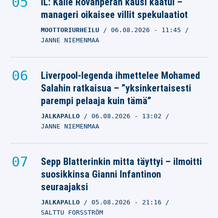
IL: Kalle Rovanperän kausi kaatui –
manageri oikaisee villit spekulaatiot
MOOTTORIURHEILU
06.08.2026
- 11:45
JANNE NIEMENMAA
Liverpool-legenda ihmettelee Mohamed
Salahin ratkaisua – ”yksinkertaisesti
parempi pelaaja kuin tämä”
JALKAPALLO
06.08.2026
- 13:02
JANNE NIEMENMAA
Sepp Blatterinkin mitta täyttyi – ilmoitti
suosikkinsa Gianni Infantinon
seuraajaksi
JALKAPALLO
05.08.2026
- 21:16
SALTTU FORSSTRÖM