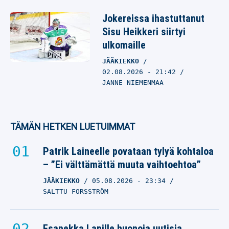
Jokereissa ihastuttanut
Sisu Heikkeri siirtyi
ulkomaille
JÄÄKIEKKO
02.08.2026
- 21:42
JANNE NIEMENMAA
TÄMÄN HETKEN LUETUIMMAT
Patrik Laineelle povataan tylyä kohtaloa
– ”Ei välttämättä muuta vaihtoehtoa”
JÄÄKIEKKO
05.08.2026
- 23:34
SALTTU FORSSTRÖM
Esapekka Lapille huonoja uutisia