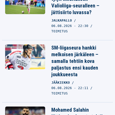
Valioliiga-seuralleen –
jättisiirto luvassa?
JALKAPALLO
06.08.2026 - 22:30
TOIMITUS
SM-liigaseura hankki
melkoisen järkäleen –
samalla tehtiin kova
paljastus ensi kauden
joukkueesta
JÄÄKIEKKO
06.08.2026 - 22:11
TOIMITUS
Mohamed Salahin