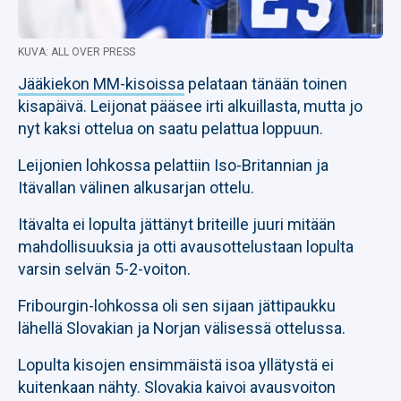
KUVA: ALL OVER PRESS
Jääkiekon MM-kisoissa
pelataan tänään toinen
kisapäivä. Leijonat pääsee irti alkuillasta, mutta jo
nyt kaksi ottelua on saatu pelattua loppuun.
Leijonien lohkossa pelattiin Iso-Britannian ja
Itävallan välinen alkusarjan ottelu.
Itävalta ei lopulta jättänyt briteille juuri mitään
mahdollisuuksia ja otti avausottelustaan lopulta
varsin selvän 5-2-voiton.
Fribourgin-lohkossa oli sen sijaan jättipaukku
lähellä Slovakian ja Norjan välisessä ottelussa.
Lopulta kisojen ensimmäistä isoa yllätystä ei
kuitenkaan nähty. Slovakia kaivoi avausvoiton