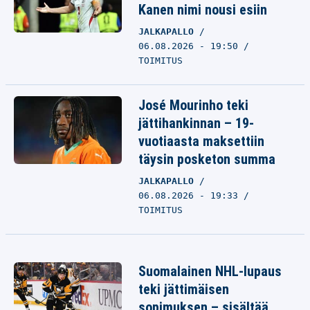
Kanen nimi nousi esiin
JALKAPALLO
06.08.2026 - 19:50
TOIMITUS
José Mourinho teki
jättihankinnan – 19-
vuotiaasta maksettiin
täysin posketon summa
JALKAPALLO
06.08.2026 - 19:33
TOIMITUS
Suomalainen NHL-lupaus
teki jättimäisen
sopimuksen – sisältää