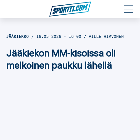
Moottoriurheilu
JÄÄKIEKKO
16.05.2026
- 16:00
VILLE HIRVONEN
Jääkiekko
Jääkiekon MM-kisoissa oli
Jalkapallo
melkoinen paukku lähellä
Yleisurheilu
Talviurheilu
Muu urheilu
SPORTIVO TV