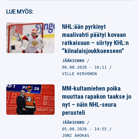
LUE MYÖS:
NHL:ään pyrkinyt
maalivahti päätyi kovaan
ratkaisuun – siirtyy KHL:n
”kiinalaisjoukkueeseen”
JÄÄKIEKKO
06.08.2026
- 16:11
VILLE HIRVONEN
MM-kultamiehen poika
muuttaa rapakon taakse jo
nyt – näin NHL-seura
perusteli
JÄÄKIEKKO
05.08.2026
- 14:55
JONI AHOKAS