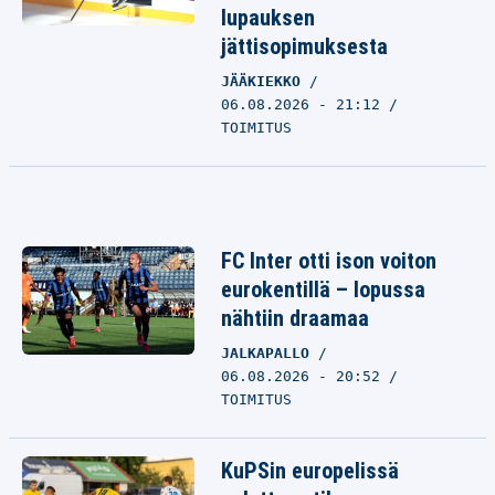
lupauksen
jättisopimuksesta
JÄÄKIEKKO
06.08.2026 - 21:12
TOIMITUS
FC Inter otti ison voiton
eurokentillä – lopussa
nähtiin draamaa
JALKAPALLO
06.08.2026 - 20:52
TOIMITUS
KuPSin europelissä