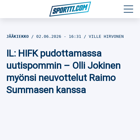
Moottoriurheilu
JÄÄKIEKKO
02.06.2026
- 16:31
VILLE HIRVONEN
Jääkiekko
IL: HIFK pudottamassa
Jalkapallo
uutispommin – Olli Jokinen
myönsi neuvottelut Raimo
Yleisurheilu
Summasen kanssa
Talviurheilu
Muu urheilu
SPORTIVO TV