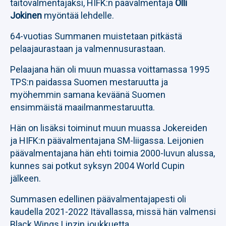
taitovalmentajaksi, HIFK:n päävalmentaja
Olli
Jokinen
myöntää lehdelle.
64-vuotias Summanen muistetaan pitkästä
pelaajaurastaan ja valmennusurastaan.
Pelaajana hän oli muun muassa voittamassa 1995
TPS:n paidassa Suomen mestaruutta ja
myöhemmin samana keväänä Suomen
ensimmäistä maailmanmestaruutta.
Hän on lisäksi toiminut muun muassa Jokereiden
ja HIFK:n päävalmentajana SM-liigassa. Leijonien
päävalmentajana hän ehti toimia 2000-luvun alussa,
kunnes sai potkut syksyn 2004 World Cupin
jälkeen.
Summasen edellinen päävalmentajapesti oli
kaudella 2021-2022 Itävallassa, missä hän valmensi
Black Wings Linzin joukkuetta.