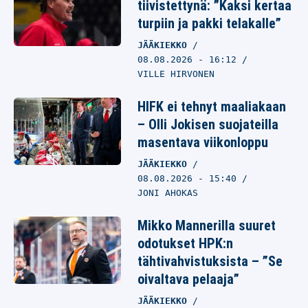
tiivistettynä: ”Kaksi kertaa
turpiin ja pakki telakalle”
JÄÄKIEKKO
08.08.2026
- 16:12
VILLE HIRVONEN
HIFK ei tehnyt maaliakaan
– Olli Jokisen suojateilla
masentava viikonloppu
JÄÄKIEKKO
08.08.2026
- 15:40
JONI AHOKAS
Mikko Mannerilla suuret
odotukset HPK:n
tähtivahvistuksista – ”Se
oivaltava pelaaja”
JÄÄKIEKKO