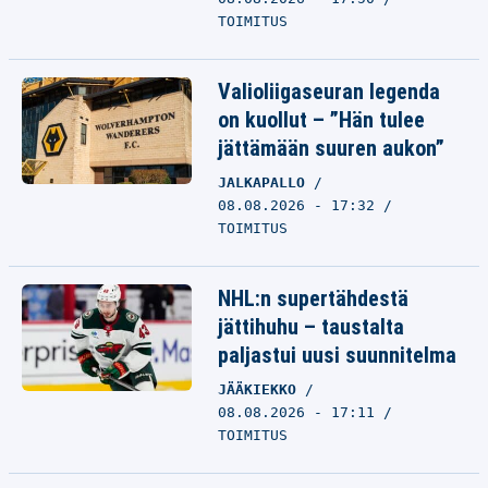
TOIMITUS
Valioliigaseuran legenda
on kuollut – ”Hän tulee
jättämään suuren aukon”
JALKAPALLO
08.08.2026 - 17:32
TOIMITUS
NHL:n supertähdestä
jättihuhu – taustalta
paljastui uusi suunnitelma
JÄÄKIEKKO
08.08.2026 - 17:11
TOIMITUS