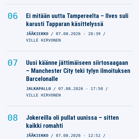
Ei mitään uutta Tampereelta – Ilves suli
karusti Tapparan käsittelyssä
JÄÄKIEKKO
07.08.2026
- 20:39
VILLE HIRVONEN
Uusi käänne jättimäiseen siirtosaagaan
– Manchester City teki tylyn ilmoituksen
Barcelonalle
JALKAPALLO
07.08.2026
- 17:50
VILLE HIRVONEN
Jokereilla oli pullat uunissa – sitten
kaikki romahti
JÄÄKIEKKO
07.08.2026
- 12:52