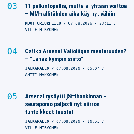
11 palkintopallia, mutta ei yhtään voittoa
– MM-rallitähden aika käy nyt vähiin
MOOTTORIURHEILU
07.08.2026
- 23:11
VILLE HIRVONEN
Ostiko Arsenal Valioliigan mestaruuden?
– ”Lähes kympin siirto”
JALKAPALLO
07.08.2026
- 05:07
ANTTI MAKKONEN
Arsenal rysäytti jättihankinnan –
seurapomo paljasti nyt siirron
tunteikkaat taustat
JALKAPALLO
07.08.2026
- 16:51
VILLE HIRVONEN