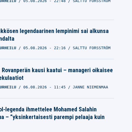
URHEILU
05.08.2026
- 22:48
SALTTU FORSSTRÖM
ikkösen legendaarinen lempinimi sai alkunsa
ndalta
URHEILU
05.08.2026
- 22:16
SALTTU FORSSTRÖM
le Rovanperän kausi kaatui – manageri oikaisee
pekulaatiot
URHEILU
06.08.2026
- 11:45
JANNE NIEMENMAA
ol-legenda ihmettelee Mohamed Salahin
ua – ”yksinkertaisesti parempi pelaaja kuin