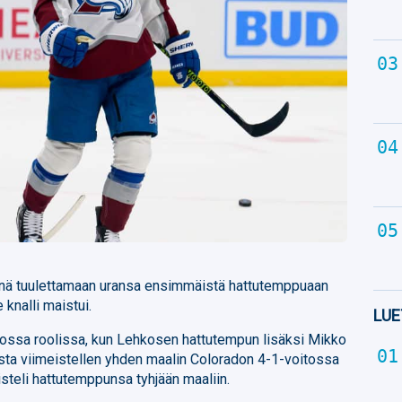
önä tuulettamaan uransa ensimmäistä hattutemppuaan
knalli maistui.
LUE
sossa roolissa, kun Lehkosen hattutempun lisäksi Mikko
ta viimeistellen yhden maalin Coloradon 4-1-voitossa
steli hattutemppunsa tyhjään maaliin.