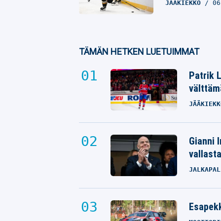
JÄÄKIEKKO
06
TÄMÄN HETKEN LUETUIMMAT
Patrik 
välttäm
JÄÄKIEKK
Gianni I
vallast
JALKAPAL
Esapekk