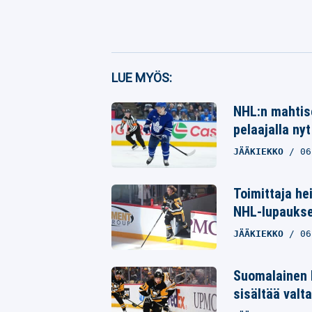
Facebook
LUE MYÖS:
Twitter
NHL:n mahtise
pelaajalla nyt
Whatsapp
JÄÄKIEKKO
06
Toimittaja he
NHL-lupaukse
JÄÄKIEKKO
06
Suomalainen 
sisältää valta