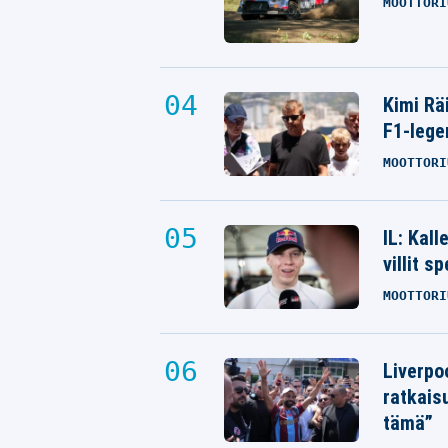
MOOTTORI
Kimi Rä
F1-lege
MOOTTORI
IL: Kal
villit s
MOOTTORI
Liverpo
ratkais
tämä”