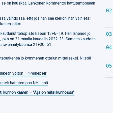
n se on hauskaa, Lehkonen kommentoi hattutemppuaan
sä vaihdossa, että jos hän saa kiekon, hän vain etsii
hkonen jatkoi.
kkauttanut tehopisteikseen 13+6=19. Hän lähenee jo
 joka on 21 maalia kaudella 2022-23. Samalta kaudelta
iste-ennätyksensä 21+30=51.
steputkensa jo kymmenen ottelun mittaiseksi. Niissä
nihkeän voiton – ”Painepeli”
jasteli hattutempun NHL:ssä
ti kunnon kaaren – ”Äijä on mitalikunnossa”