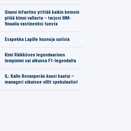
Gianni Infantino yrittää kaikin keinoin
pitää kiinni vallasta – tarjosi MM-
finaalia vastineeksi tuesta
Esapekka Lapille huonoja uutisia
Kimi Räikkösen legendaarinen
lempinimi sai alkunsa F1-legendalta
IL: Kalle Rovanperän kausi kaatui –
manageri oikaisee villit spekulaatiot