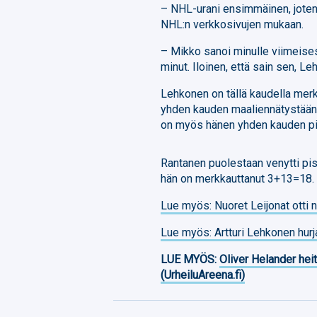
– NHL-urani ensimmäinen, jote
NHL:n verkkosivujen mukaan.
– Mikko sanoi minulle viimeises
minut. Iloinen, että sain sen, Le
Lehkonen on tällä kaudella mer
yhden kauden maaliennätystään,
on myös hänen yhden kauden p
Rantanen puolestaan venytti pi
hän on merkkauttanut 3+13=18.
Lue myös: Nuoret Leijonat otti 
Lue myös: Artturi Lehkonen hur
LUE MYÖS:
Oliver Helander heit
(UrheiluAreena.fi)