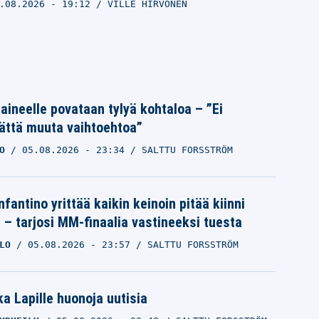
.08.2026
- 19:12
VILLE HIRVONEN
Laineelle povataan tylyä kohtaloa – ”Ei
ättä muuta vaihtoehtoa”
O
05.08.2026
- 23:34
SALTTU FORSSTRÖM
nfantino yrittää kaikin keinoin pitää kiinni
a – tarjosi MM-finaalia vastineeksi tuesta
LO
05.08.2026
- 23:57
SALTTU FORSSTRÖM
a Lapille huonoja uutisia