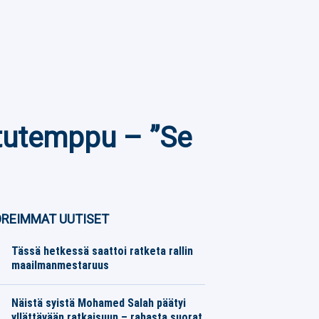
ttutemppu – ”Se
REIMMAT UUTISET
Tässä hetkessä saattoi ratketa rallin
maailmanmestaruus
Moottoriurheilu
06.08.2026
Toimitus
Näistä syistä Mohamed Salah päätyi
yllättävään ratkaisuun – rahasta suorat