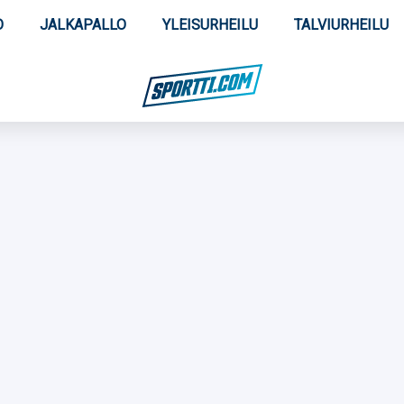
O
JALKAPALLO
YLEISURHEILU
TALVIURHEILU