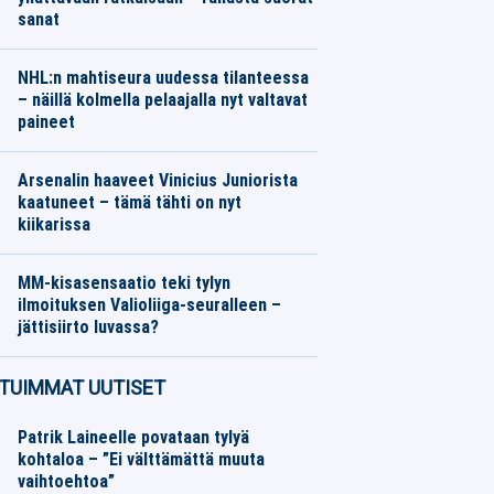
sanat
Jalkapallo
06.08.2026
Toimitus
NHL:n mahtiseura uudessa tilanteessa
– näillä kolmella pelaajalla nyt valtavat
paineet
Jääkiekko
06.08.2026
Toimitus
Arsenalin haaveet Vinicius Juniorista
kaatuneet – tämä tähti on nyt
kiikarissa
Jalkapallo
06.08.2026
Toimitus
MM-kisasensaatio teki tylyn
ilmoituksen Valioliiga-seuralleen –
jättisiirto luvassa?
Jalkapallo
06.08.2026
Toimitus
TUIMMAT UUTISET
Patrik Laineelle povataan tylyä
kohtaloa – ”Ei välttämättä muuta
vaihtoehtoa”