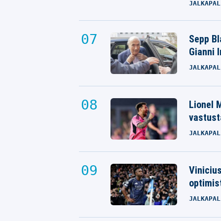
JALKAPAL
Sepp Bla
Gianni 
JALKAPAL
Lionel M
vastust
JALKAPAL
Viniciu
optimis
JALKAPAL