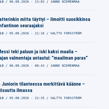
LO
06.08.2026
- 13:02
JANNE NIEMENMAA
tterinkin mitta täyttyi – ilmoitti suosikkinsa
Infantinon seuraajaksi
LO
05.08.2026
- 21:16
SALTTU FORSSTRÖM
essi teki paluun ja iski kaksi maalia –
ajan valmentaja antautui: ”maailman paras”
LO
06.08.2026
- 08:42
JANNE NIEMENMAA
s Juniorin tilanteessa merkittävä käänne –
tisuutta ilmassa
LO
05.08.2026
- 22:35
SALTTU FORSSTRÖM