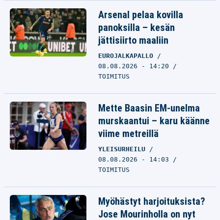
Arsenal pelaa kovilla
panoksilla – kesän
jättisiirto maaliin
EUROJALKAPALLO
08.08.2026 - 14:20
TOIMITUS
Mette Baasin EM-unelma
murskaantui – karu käänne
viime metreillä
YLEISURHEILU
08.08.2026 - 14:03
TOIMITUS
Myöhästyt harjoituksista?
Jose Mourinholla on nyt