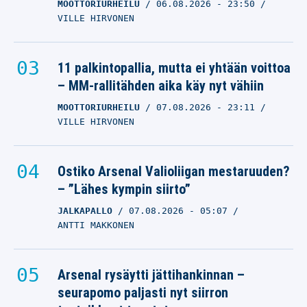
MOOTTORIURHEILU
06.08.2026
- 23:50
VILLE HIRVONEN
11 palkintopallia, mutta ei yhtään voittoa
– MM-rallitähden aika käy nyt vähiin
MOOTTORIURHEILU
07.08.2026
- 23:11
VILLE HIRVONEN
Ostiko Arsenal Valioliigan mestaruuden?
– ”Lähes kympin siirto”
JALKAPALLO
07.08.2026
- 05:07
ANTTI MAKKONEN
Arsenal rysäytti jättihankinnan –
seurapomo paljasti nyt siirron