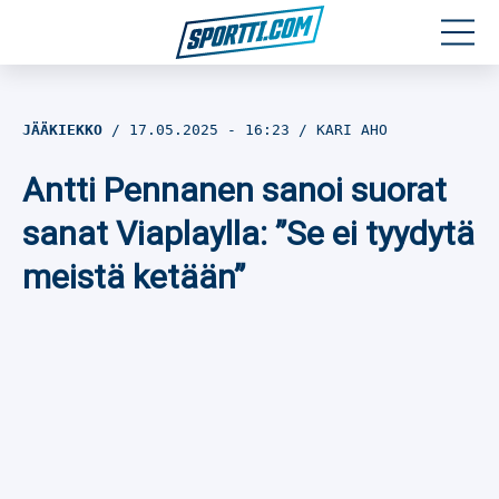
Moottoriurheilu
JÄÄKIEKKO
17.05.2025
- 16:23
KARI AHO
Jääkiekko
Antti Pennanen sanoi suorat
Jalkapallo
sanat Viaplaylla: ”Se ei tyydytä
meistä ketään”
Yleisurheilu
Talviurheilu
Muu urheilu
SPORTIVO TV