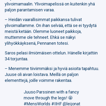
ylivoimamaalin. Ylivoimapelissä on kuitenkin yhä
paljon parantamisen varaa.
– Heidän vaarallisimmat paikkansa tulivat
ylivoimallamme. On ihan selvää, että se ei tyydytä
meistä ketään. Olemme luoneet paikkoja,
muttemme ole tehneet. Ehkä se näkyi
ylihyökkäyksenä, Pennanen totesi.
Saros pelasi ilmiömäisen ottelun. Hänelle kirjattiin
34 torjuntaa.
– Menemme tiiviimmäksi ja hyviä asioita tapahtuu.
Juuse oli aivan loistava. Meillä on paljon
elementtejä, joille voimme rakentaa.
Juuso Parssinen with a fancy
move through the legs! 🤩
#MensWorlds
#IIHF
@leijonat