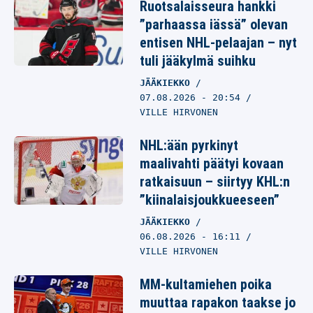
Ruotsalaisseura hankki
”parhaassa iässä” olevan
entisen NHL-pelaajan – nyt
tuli jääkylmä suihku
JÄÄKIEKKO
07.08.2026
- 20:54
VILLE HIRVONEN
NHL:ään pyrkinyt
maalivahti päätyi kovaan
ratkaisuun – siirtyy KHL:n
”kiinalaisjoukkueeseen”
JÄÄKIEKKO
06.08.2026
- 16:11
VILLE HIRVONEN
MM-kultamiehen poika
muuttaa rapakon taakse jo