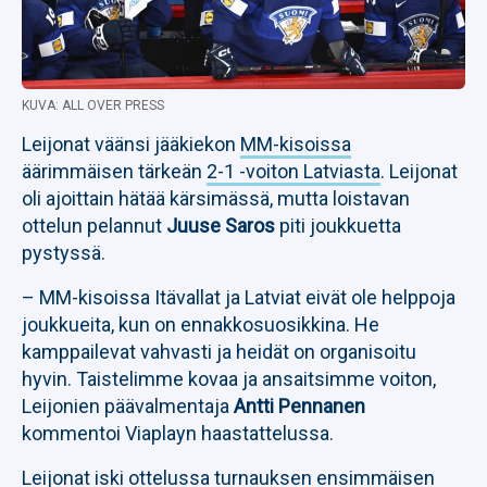
KUVA: ALL OVER PRESS
Leijonat väänsi jääkiekon
MM-kisoissa
äärimmäisen tärkeän
2-1 -voiton Latviasta
. Leijonat
oli ajoittain hätää kärsimässä, mutta loistavan
ottelun pelannut
Juuse Saros
piti joukkuetta
pystyssä.
– MM-kisoissa Itävallat ja Latviat eivät ole helppoja
joukkueita, kun on ennakkosuosikkina. He
kamppailevat vahvasti ja heidät on organisoitu
hyvin. Taistelimme kovaa ja ansaitsimme voiton,
Leijonien päävalmentaja
Antti Pennanen
kommentoi Viaplayn haastattelussa.
Leijonat iski ottelussa turnauksen ensimmäisen