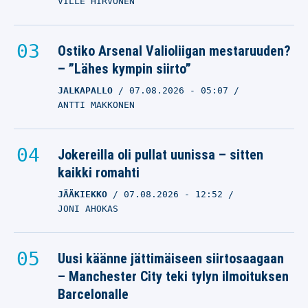
VILLE HIRVONEN
Ostiko Arsenal Valioliigan mestaruuden?
– ”Lähes kympin siirto”
JALKAPALLO
07.08.2026
- 05:07
ANTTI MAKKONEN
Jokereilla oli pullat uunissa – sitten
kaikki romahti
JÄÄKIEKKO
07.08.2026
- 12:52
JONI AHOKAS
Uusi käänne jättimäiseen siirtosaagaan
– Manchester City teki tylyn ilmoituksen
Barcelonalle