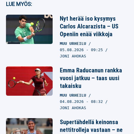
LUE MYÖS:
Nyt herää iso kysymys
Carlos Alcarazista – US
Openiin enää viikkoja
MUU URHEILU
05.08.2026
- 09:25
JONI AHOKAS
Emma Raducanun rankka
vuosi jatkuu – taas uusi
takaisku
MUU URHEILU
04.08.2026
- 08:32
JONI AHOKAS
Supertähdellä keinonsa
nettitrolleja vastaan – ne