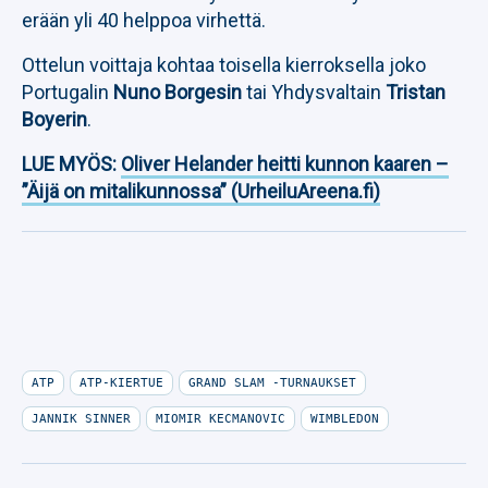
erään yli 40 helppoa virhettä.
Ottelun voittaja kohtaa toisella kierroksella joko
Portugalin
Nuno Borgesin
tai Yhdysvaltain
Tristan
Boyerin
.
LUE MYÖS:
Oliver Helander heitti kunnon kaaren –
”Äijä on mitalikunnossa” (UrheiluAreena.fi)
ATP
ATP-KIERTUE
GRAND SLAM -TURNAUKSET
JANNIK SINNER
MIOMIR KECMANOVIC
WIMBLEDON