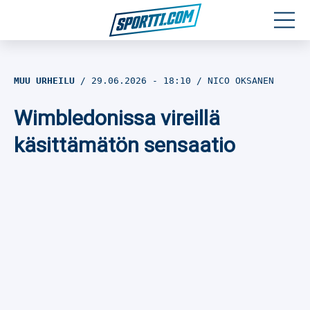
Moottoriurheilu
MUU URHEILU
29.06.2026
- 18:10
NICO OKSANEN
Jääkiekko
Wimbledonissa vireillä
Jalkapallo
käsittämätön sensaatio
Yleisurheilu
Talviurheilu
Muu urheilu
SPORTIVO TV