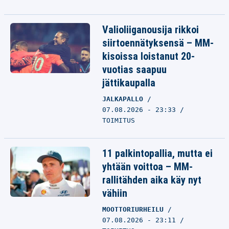
Valioliiganousija rikkoi
siirtoennätyksensä – MM-
kisoissa loistanut 20-
vuotias saapuu
jättikaupalla
JALKAPALLO
07.08.2026 - 23:33
TOIMITUS
11 palkintopallia, mutta ei
yhtään voittoa – MM-
rallitähden aika käy nyt
vähiin
MOOTTORIURHEILU
07.08.2026 - 23:11