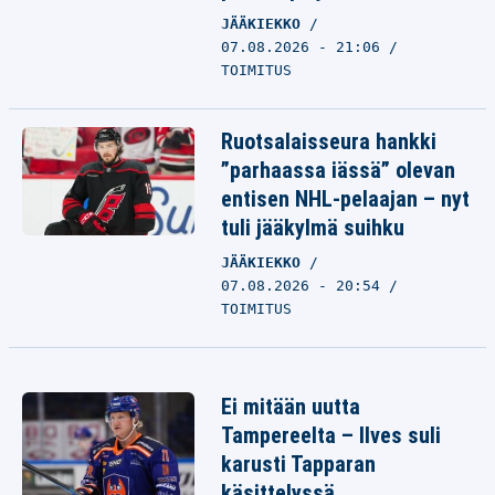
JÄÄKIEKKO
07.08.2026 - 21:06
TOIMITUS
Ruotsalaisseura hankki
”parhaassa iässä” olevan
entisen NHL-pelaajan – nyt
tuli jääkylmä suihku
JÄÄKIEKKO
07.08.2026 - 20:54
TOIMITUS
Ei mitään uutta
Tampereelta – Ilves suli
karusti Tapparan
käsittelyssä