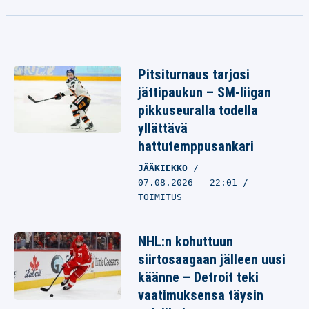
Pitsiturnaus tarjosi
jättipaukun – SM-liigan
pikkuseuralla todella
yllättävä
hattutemppusankari
JÄÄKIEKKO
07.08.2026 - 22:01
TOIMITUS
NHL:n kohuttuun
siirtosaagaan jälleen uusi
käänne – Detroit teki
vaatimuksensa täysin