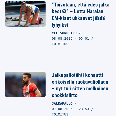
”Toivotaan, että edes jalka
kestää” – Lotta Haralan
EM-kisat uhkaavat jäädä
lyhyiksi
YLEISURHEILU
08.08.2026 - 05:01
TOIMITUS
Jalkapallotähti kohautti
erikoisella ruokavaliollaan
– nyt tuli sitten melkoinen
shokkisiirto
JALKAPALLO
07.08.2026 - 23:53
TOIMITUS