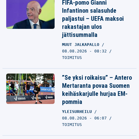
FIFA-pomo Gianni
Infantinon salasuhde
paljastui – UEFA maksoi
rakastajan ulos
jättisummalla
MUUT JALKAPALLO
08.08.2026 - 08:32
TOIMITUS
”Se yksi roikaisu” – Antero
Mertaranta povaa Suomen
keihäskarjulle hurjaa EM-
pommia
YLEISURHEILU
08.08.2026 - 06:07
TOIMITUS