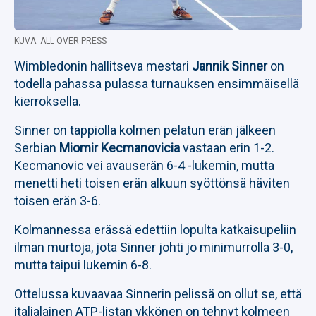
KUVA: ALL OVER PRESS
Wimbledonin hallitseva mestari
Jannik Sinner
on
todella pahassa pulassa turnauksen ensimmäisellä
kierroksella.
Sinner on tappiolla kolmen pelatun erän jälkeen
Serbian
Miomir Kecmanovicia
vastaan erin 1-2.
Kecmanovic vei avauserän 6-4 -lukemin, mutta
menetti heti toisen erän alkuun syöttönsä häviten
toisen erän 3-6.
Kolmannessa erässä edettiin lopulta katkaisupeliin
ilman murtoja, jota Sinner johti jo minimurrolla 3-0,
mutta taipui lukemin 6-8.
Ottelussa kuvaavaa Sinnerin pelissä on ollut se, että
italialainen ATP-listan ykkönen on tehnyt kolmeen