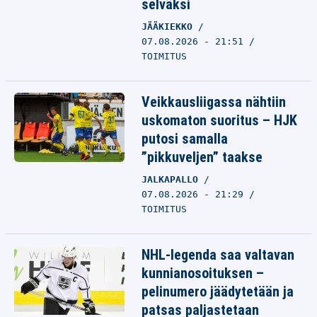
selväksi
JÄÄKIEKKO
07.08.2026 - 21:51
TOIMITUS
Veikkausliigassa nähtiin
uskomaton suoritus – HJK
putosi samalla
”pikkuveljen” taakse
JALKAPALLO
07.08.2026 - 21:29
TOIMITUS
NHL-legenda saa valtavan
kunnianosoituksen –
pelinumero jäädytetään ja
patsas paljastetaan