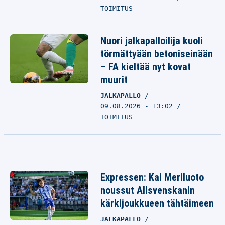
TOIMITUS
Nuori jalkapalloilija kuoli
törmättyään betoniseinään
– FA kieltää nyt kovat
muurit
JALKAPALLO
09.08.2026 - 13:02
TOIMITUS
Expressen: Kai Meriluoto
noussut Allsvenskanin
kärkijoukkueen tähtäimeen
JALKAPALLO