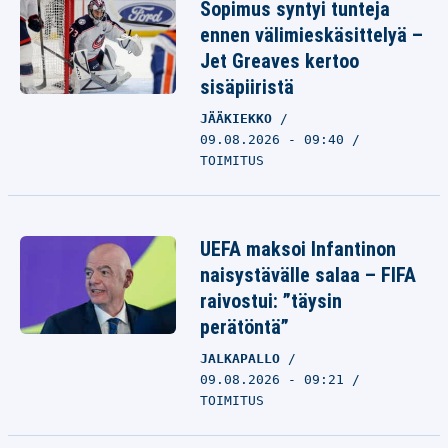
Sopimus syntyi tunteja
ennen välimieskäsittelyä –
Jet Greaves kertoo
sisäpiiristä
JÄÄKIEKKO
09.08.2026 - 09:40
TOIMITUS
UEFA maksoi Infantinon
naisystävälle salaa – FIFA
raivostui: ”täysin
perätöntä”
JALKAPALLO
09.08.2026 - 09:21
TOIMITUS