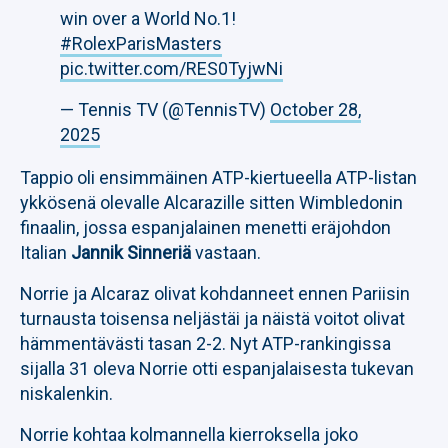
win over a World No.1!
#RolexParisMasters
pic.twitter.com/RES0TyjwNi
— Tennis TV (@TennisTV)
October 28,
2025
Tappio oli ensimmäinen ATP-kiertueella ATP-listan
ykkösenä olevalle Alcarazille sitten Wimbledonin
finaalin, jossa espanjalainen menetti eräjohdon
Italian
Jannik Sinneriä
vastaan.
Norrie ja Alcaraz olivat kohdanneet ennen Pariisin
turnausta toisensa neljästäi ja näistä voitot olivat
hämmentävästi tasan 2-2. Nyt ATP-rankingissa
sijalla 31 oleva Norrie otti espanjalaisesta tukevan
niskalenkin.
Norrie kohtaa kolmannella kierroksella joko