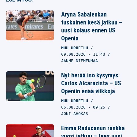
Aryna Sabalenkan
tuskainen kesä jatkuu –
uusi kolaus ennen US
Openia
MUU URHEILU
09.08.2026
- 11:43
JANNE NIEMENMAA
Nyt herää iso kysymys
Carlos Alcarazista – US
Openiin enää viikkoja
MUU URHEILU
05.08.2026
- 09:25
JONI AHOKAS
Emma Raducanun rankka
vuosi jatkuu – taas uusi