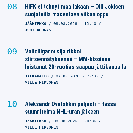
HIFK ei tehnyt maaliakaan – Olli Jokisen
suojateilla masentava viikonloppu
JÄÄKIEKKO
08.08.2026
- 15:40
JONI AHOKAS
Valioliiganousija rikkoi
siirtoennätyksensä – MM-kisoissa
loistanut 20-vuotias saapuu jättikaupalla
JALKAPALLO
07.08.2026
- 23:33
VILLE HIRVONEN
Aleksandr Ovetshkin paljasti – tässä
suunnitelma NHL-uran jälkeen
JÄÄKIEKKO
08.08.2026
- 20:36
VILLE HIRVONEN