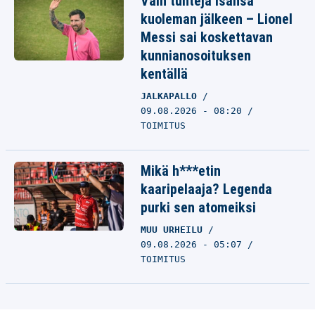
Vain tunteja isänsä
kuoleman jälkeen – Lionel
Messi sai koskettavan
kunnianosoituksen
kentällä
JALKAPALLO
09.08.2026 - 08:20
TOIMITUS
Mikä h***etin
kaaripelaaja? Legenda
purki sen atomeiksi
MUU URHEILU
09.08.2026 - 05:07
TOIMITUS