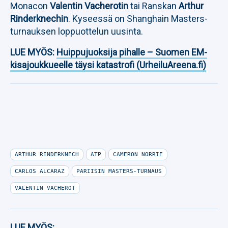
Monacon
Valentin Vacherotin
tai Ranskan
Arthur
Rinderknechin
. Kyseessä on Shanghain Masters-
turnauksen loppuottelun uusinta.
LUE MYÖS:
Huippujuoksija pihalle – Suomen EM-
kisajoukkueelle täysi katastrofi (UrheiluAreena.fi)
ARTHUR RINDERKNECH
ATP
CAMERON NORRIE
CARLOS ALCARAZ
PARIISIN MASTERS-TURNAUS
VALENTIN VACHEROT
LUE MYÖS: