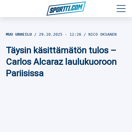
Moottoriurheilu
MUU URHEILU
29.10.2025
- 12:26
NICO OKSANEN
Jääkiekko
Täysin käsittämätön tulos –
Jalkapallo
Carlos Alcaraz laulukuoroon
Pariisissa
Yleisurheilu
Talviurheilu
Muu urheilu
SPORTIVO TV