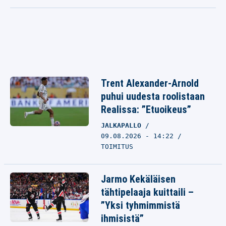
Trent Alexander-Arnold
puhui uudesta roolistaan
Realissa: ”Etuoikeus”
JALKAPALLO
09.08.2026 - 14:22
TOIMITUS
Jarmo Kekäläisen
tähtipelaaja kuittaili –
”Yksi tyhmimmistä
ihmisistä”