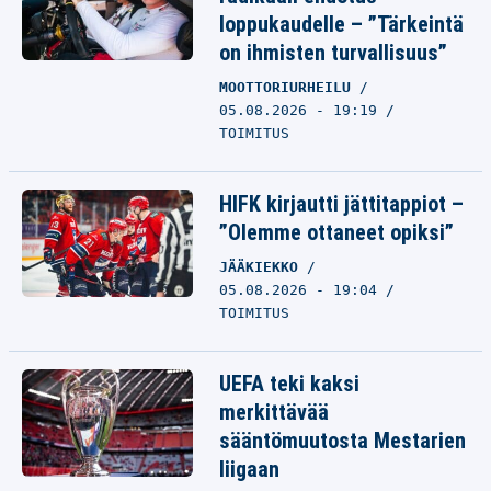
loppukaudelle – ”Tärkeintä
on ihmisten turvallisuus”
MOOTTORIURHEILU
05.08.2026 - 19:19
TOIMITUS
HIFK kirjautti jättitappiot –
”Olemme ottaneet opiksi”
JÄÄKIEKKO
05.08.2026 - 19:04
TOIMITUS
UEFA teki kaksi
merkittävää
sääntömuutosta Mestarien
liigaan