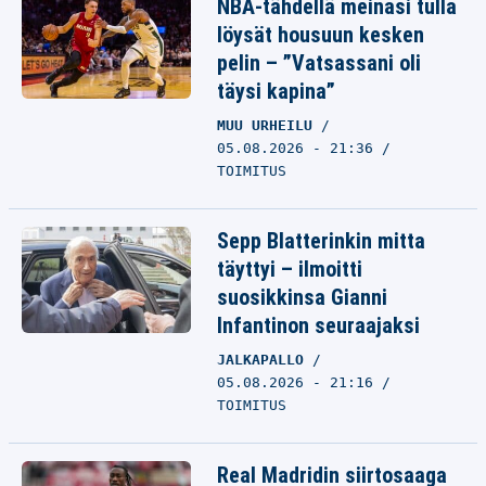
NBA-tähdellä meinasi tulla
löysät housuun kesken
pelin – ”Vatsassani oli
täysi kapina”
MUU URHEILU
05.08.2026 - 21:36
TOIMITUS
Sepp Blatterinkin mitta
täyttyi – ilmoitti
suosikkinsa Gianni
Infantinon seuraajaksi
JALKAPALLO
05.08.2026 - 21:16
TOIMITUS
Real Madridin siirtosaaga