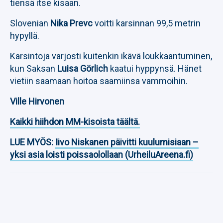
tiensä itse kisaan.
Slovenian
Nika Prevc
voitti karsinnan 99,5 metrin
hypyllä.
Karsintoja varjosti kuitenkin ikävä loukkaantuminen,
kun Saksan
Luisa Görlich
kaatui hyppynsä. Hänet
vietiin saamaan hoitoa saamiinsa vammoihin.
Ville Hirvonen
Kaikki hiihdon MM-kisoista täältä.
LUE MYÖS:
Iivo Niskanen päivitti kuulumisiaan –
yksi asia loisti poissaolollaan (UrheiluAreena.fi)