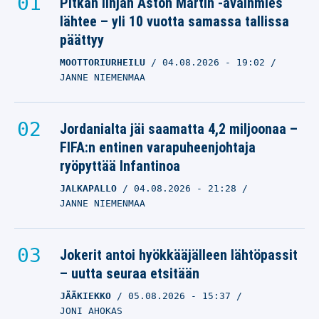
Pitkän linjan Aston Martin -avainmies
lähtee – yli 10 vuotta samassa tallissa
päättyy
MOOTTORIURHEILU
04.08.2026
- 19:02
JANNE NIEMENMAA
Jordanialta jäi saamatta 4,2 miljoonaa –
FIFA:n entinen varapuheenjohtaja
ryöpyttää Infantinoa
JALKAPALLO
04.08.2026
- 21:28
JANNE NIEMENMAA
Jokerit antoi hyökkääjälleen lähtöpassit
– uutta seuraa etsitään
JÄÄKIEKKO
05.08.2026
- 15:37
JONI AHOKAS