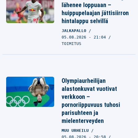
lähenee loppuaan –
huippupelaajan jättisiirron
hintalappu selvillä
JALKAPALLO
05.08.2026 - 21:04
TOIMITUS
Olympiaurheilijan
alastonkuvat vuotivat
verkkoon –
pornoriippuvuus tuhosi
parisuhteen ja
mielenterveyden
MUU URHEILU
05.08.2026 - 20:58