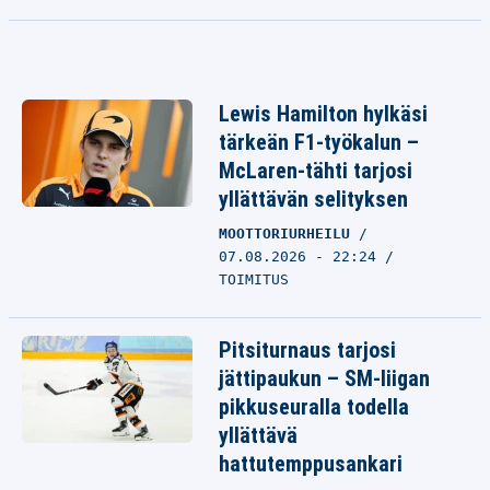
Lewis Hamilton hylkäsi
tärkeän F1-työkalun –
McLaren-tähti tarjosi
yllättävän selityksen
MOOTTORIURHEILU
07.08.2026 - 22:24
TOIMITUS
Pitsiturnaus tarjosi
jättipaukun – SM-liigan
pikkuseuralla todella
yllättävä
hattutemppusankari