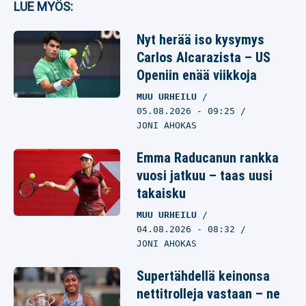
LUE MYÖS:
Nyt herää iso kysymys
Carlos Alcarazista – US
Openiin enää viikkoja
MUU URHEILU
05.08.2026
- 09:25
JONI AHOKAS
Emma Raducanun rankka
vuosi jatkuu – taas uusi
takaisku
MUU URHEILU
04.08.2026
- 08:32
JONI AHOKAS
Supertähdellä keinonsa
nettitrolleja vastaan – ne