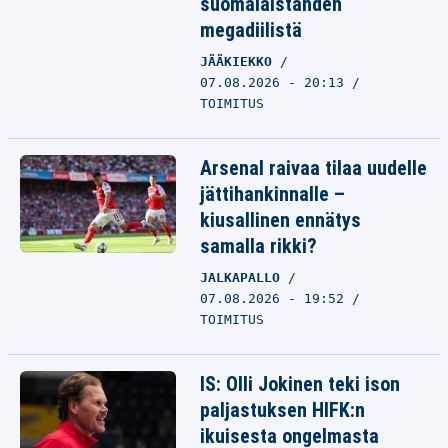
suomalaistähden
megadiilistä
JÄÄKIEKKO
07.08.2026 - 20:13
TOIMITUS
Arsenal raivaa tilaa uudelle
jättihankinnalle –
kiusallinen ennätys
samalla rikki?
JALKAPALLO
07.08.2026 - 19:52
TOIMITUS
IS: Olli Jokinen teki ison
paljastuksen HIFK:n
ikuisesta ongelmasta