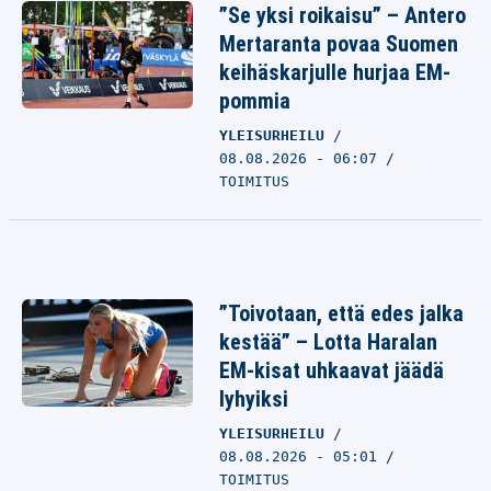
”Se yksi roikaisu” – Antero
Mertaranta povaa Suomen
keihäskarjulle hurjaa EM-
pommia
YLEISURHEILU
08.08.2026 - 06:07
TOIMITUS
”Toivotaan, että edes jalka
kestää” – Lotta Haralan
EM-kisat uhkaavat jäädä
lyhyiksi
YLEISURHEILU
08.08.2026 - 05:01
TOIMITUS