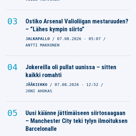
Ostiko Arsenal Valioliigan mestaruuden?
– ”Lähes kympin siirto”
JALKAPALLO
07.08.2026
- 05:07
ANTTI MAKKONEN
Jokereilla oli pullat uunissa – sitten
kaikki romahti
JÄÄKIEKKO
07.08.2026
- 12:52
JONI AHOKAS
Uusi käänne jättimäiseen siirtosaagaan
– Manchester City teki tylyn ilmoituksen
Barcelonalle