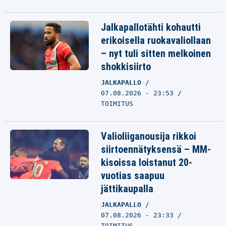
Jalkapallotähti kohautti
erikoisella ruokavaliollaan
– nyt tuli sitten melkoinen
shokkisiirto
JALKAPALLO
07.08.2026 - 23:53
TOIMITUS
Valioliiganousija rikkoi
siirtoennätyksensä – MM-
kisoissa loistanut 20-
vuotias saapuu
jättikaupalla
JALKAPALLO
07.08.2026 - 23:33
TOIMITUS