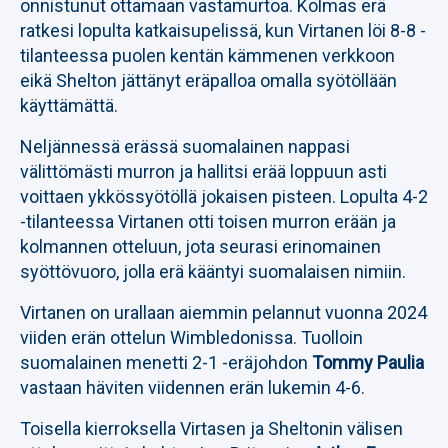
onnistunut ottamaan vastamurtoa. Kolmas erä
ratkesi lopulta katkaisupelissä, kun Virtanen löi 8-8 -
tilanteessa puolen kentän kämmenen verkkoon
eikä Shelton jättänyt eräpalloa omalla syötöllään
käyttämättä.
Neljännessä erässä suomalainen nappasi
välittömästi murron ja hallitsi erää loppuun asti
voittaen ykkössyötöllä jokaisen pisteen. Lopulta 4-2
-tilanteessa Virtanen otti toisen murron erään ja
kolmannen otteluun, jota seurasi erinomainen
syöttövuoro, jolla erä kääntyi suomalaisen nimiin.
Virtanen on urallaan aiemmin pelannut vuonna 2024
viiden erän ottelun Wimbledonissa. Tuolloin
suomalainen menetti 2-1 -eräjohdon
Tommy Paulia
vastaan häviten viidennen erän lukemin 4-6.
Toisella kierroksella Virtasen ja Sheltonin välisen