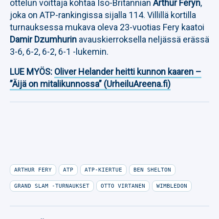
ottelun voittaja kohtaa Iso-Britannian
Arthur Feryn
,
joka on ATP-rankingissa sijalla 114. Villillä kortilla
turnauksessa mukava oleva 23-vuotias Fery kaatoi
Damir Dzumhurin
avauskierroksella neljässä erässä
3-6, 6-2, 6-2, 6-1 -lukemin.
LUE MYÖS:
Oliver Helander heitti kunnon kaaren –
”Äijä on mitalikunnossa” (UrheiluAreena.fi)
ARTHUR FERY
ATP
ATP-KIERTUE
BEN SHELTON
GRAND SLAM -TURNAUKSET
OTTO VIRTANEN
WIMBLEDON