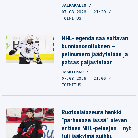
JALKAPALLO
07.08.2026 - 21:29
TOIMITUS
NHL-legenda saa valtavan
kunnianosoituksen –
pelinumero jäädytetään ja
patsas paljastetaan
JÄÄKIEKKO
07.08.2026 - 21:06
TOIMITUS
Ruotsalaisseura hankki
”parhaassa iässä” olevan
entisen NHL-pelaajan – nyt
tuli jääkylmä suihku