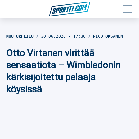
Moottoriurheilu
MUU URHEILU
30.06.2026
- 17:36
NICO OKSANEN
Jääkiekko
Otto Virtanen virittää
Jalkapallo
sensaatiota – Wimbledonin
kärkisijoitettu pelaaja
Yleisurheilu
köysissä
Talviurheilu
Muu urheilu
SPORTIVO TV