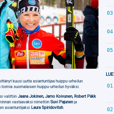
LUE
änyt kuusi uutta asiantuntijaa huippu-urheilun
n toimia suomalaisen huippu-urheilun hyväksi.
i valittiin
Jaana Jokinen
, Jarno Koivunen, Robert Päkk
minnan vastaavaksi nimettiin
Suvi Pajunen
ja
n asiantuntijaksi
Laura Spiridovitsh
.