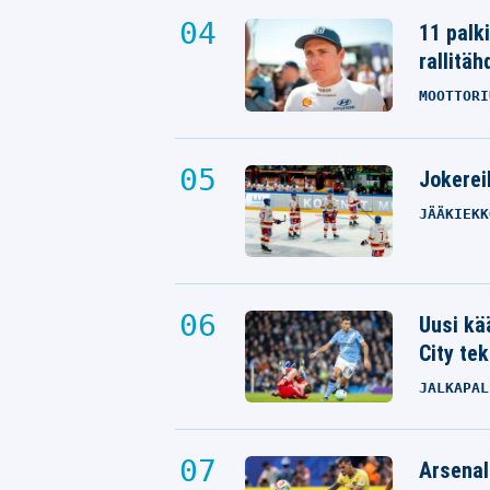
11 palk
rallitäh
MOOTTORI
Jokereil
JÄÄKIEKK
Uusi kä
City tek
JALKAPAL
Arsenal