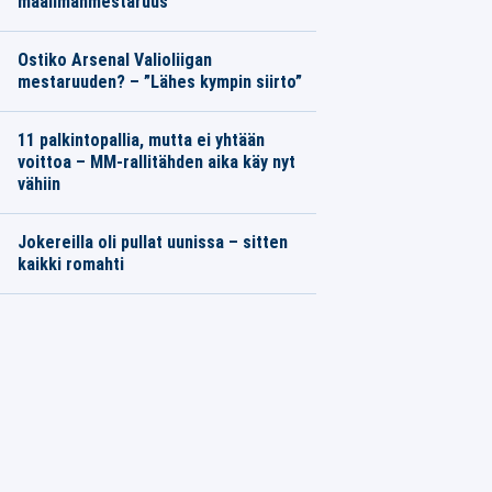
maailmanmestaruus
Ostiko Arsenal Valioliigan
mestaruuden? – ”Lähes kympin siirto”
11 palkintopallia, mutta ei yhtään
voittoa – MM-rallitähden aika käy nyt
vähiin
Jokereilla oli pullat uunissa – sitten
kaikki romahti