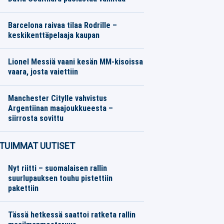
Formula 1
08.08.2026
Toimitus
Barcelona raivaa tilaa Rodrille –
keskikenttäpelaaja kaupan
Eurojalkapallo
08.08.2026
Toimitus
Lionel Messiä vaani kesän MM-kisoissa
vaara, josta vaiettiin
Muut Jalkapallo
08.08.2026
Toimitus
Manchester Citylle vahvistus
Argentiinan maajoukkueesta –
siirrosta sovittu
Eurojalkapallo
08.08.2026
Toimitus
TUIMMAT UUTISET
Nyt riitti – suomalaisen rallin
suurlupauksen touhu pistettiin
pakettiin
Tässä hetkessä saattoi ratketa rallin