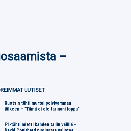
uosaamista –
REIMMAT UUTISET
Ruotsin tähti murtui polvivamman
jälkeen – ”Tämä ei ole tarinani loppu”
Eurojalkapallo
08.08.2026
Toimitus
F1-tähti mietti kahden tallin välillä –
David Coulthard puolustaa valintaa