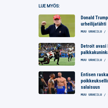
LUE MYÖS:
Twitter
Donald Trumpi
Whatsapp
urheilijatähti
MUU URHEILU
Detroit avasi
palkkakunink
MUU URHEILU
Entisen raska
poikkeukselli
salaisuus
MUU URHEILU