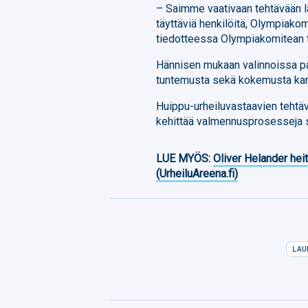
– Saimme vaativaan tehtävään lä
täyttäviä henkilöitä, Olympiako
tiedotteessa Olympiakomitean 
Hännisen mukaan valinnoissa pai
tuntemusta sekä kokemusta kans
Huippu-urheiluvastaavien tehtävä
kehittää valmennusprosesseja se
LUE MYÖS:
Oliver Helander heit
(UrheiluAreena.fi)
LAU
Facebook