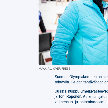
KUVA: ALL OVER PRESS
Suomen Olympiakomitea on nimitt
tehtäviin. Heidän tehtävänään o
Uusiksi huippu-urheiluvastaaviks
ja
Toni Roponen
.
Asiantuntijatoi
valmennus- ja johtamisosaamise