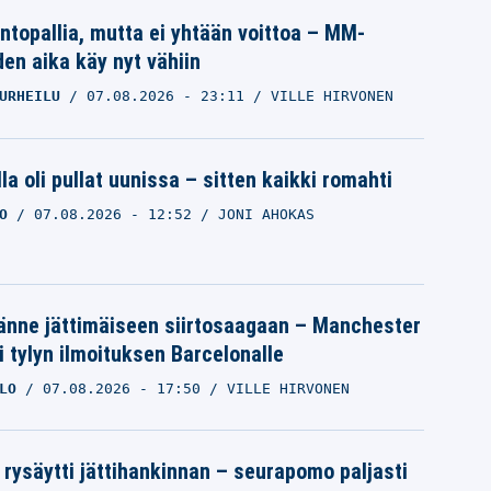
intopallia, mutta ei yhtään voittoa – MM-
den aika käy nyt vähiin
URHEILU
07.08.2026
- 23:11
VILLE HIRVONEN
la oli pullat uunissa – sitten kaikki romahti
O
07.08.2026
- 12:52
JONI AHOKAS
änne jättimäiseen siirtosaagaan – Manchester
i tylyn ilmoituksen Barcelonalle
LO
07.08.2026
- 17:50
VILLE HIRVONEN
 rysäytti jättihankinnan – seurapomo paljasti