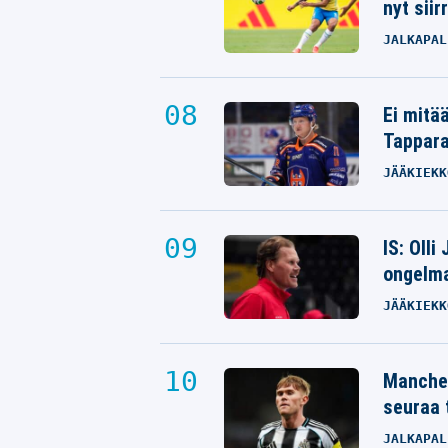
nyt siir
JALKAPAL
Ei mitä
Tappara
JÄÄKIEKK
IS: Olli
ongelm
JÄÄKIEKK
Manches
seuraa 
JALKAPAL