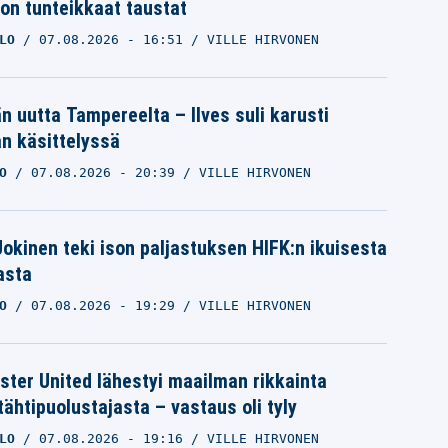
ron tunteikkaat taustat
LO
07.08.2026
- 16:51
VILLE HIRVONEN
än uutta Tampereelta – Ilves suli karusti
n käsittelyssä
O
07.08.2026
- 20:39
VILLE HIRVONEN
 Jokinen teki ison paljastuksen HIFK:n ikuisesta
asta
O
07.08.2026
- 19:29
VILLE HIRVONEN
ter United lähestyi maailman rikkainta
tähtipuolustajasta – vastaus oli tyly
LO
07.08.2026
- 19:16
VILLE HIRVONEN