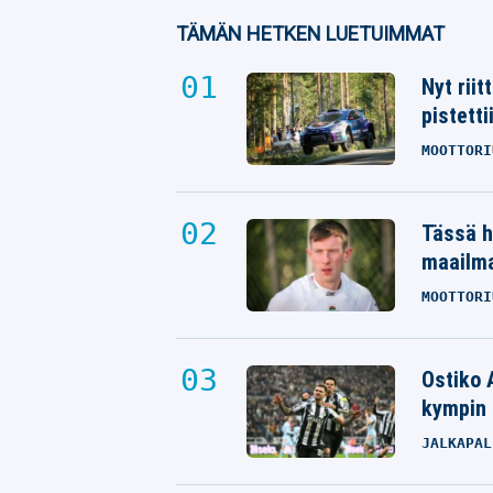
TÄMÄN HETKEN LUETUIMMAT
Nyt rii
pistetti
MOOTTORI
Tässä h
maailm
MOOTTORI
Ostiko 
kympin 
JALKAPAL