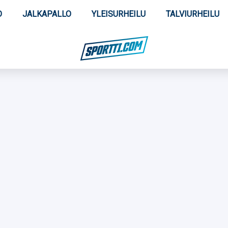
O
JALKAPALLO
YLEISURHEILU
TALVIURHEILU