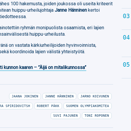
hes 100 hakemusta, joiden joukossa oli useita kriteerit
mitean huippu-urheilujohtaja
Janne Hänninen
kertoi
tiedotteessa.
notettiin ryhmän monipuolista osaamista, eri lajien
ainvälisestä huippu-urheilusta.
nä on vastata kärkiurheilijoiden hyvinvoinnista,
kä koordinoida lajien välistä yhteistyötä.
ti kunnon kaaren – ”Äijä on mitalikunnossa”
JAANA JOKINEN
JANNE HÄNNINEN
JARNO KOIVUNEN
RA SPIRIDOVITSH
ROBERT PÄKK
SUOMEN OLYMPIAKOMITEA
SUVI PAJUNEN
TONI ROPONEN