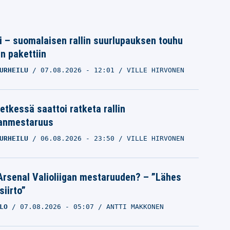
tti – suomalaisen rallin suurlupauksen touhu
in pakettiin
URHEILU
07.08.2026
- 12:01
VILLE HIRVONEN
etkessä saattoi ratketa rallin
anmestaruus
URHEILU
06.08.2026
- 23:50
VILLE HIRVONEN
Arsenal Valioliigan mestaruuden? – ”Lähes
siirto”
LO
07.08.2026
- 05:07
ANTTI MAKKONEN