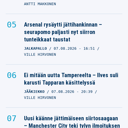
ANTTI MAKKONEN
Arsenal rysäytti jättihankinnan –
seurapomo paljasti nyt siirron
tunteikkaat taustat
JALKAPALLO
07.08.2026
- 16:51
VILLE HIRVONEN
Ei mitään uutta Tampereelta – Ilves suli
karusti Tapparan käsittelyssä
JÄÄKIEKKO
07.08.2026
- 20:39
VILLE HIRVONEN
Uusi käänne jättimäiseen siirtosaagaan
– Manchester City teki tylyn ilmoituksen