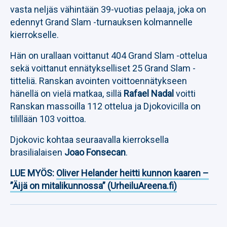
vasta neljäs vähintään 39-vuotias pelaaja, joka on
edennyt Grand Slam -turnauksen kolmannelle
kierrokselle.
Hän on urallaan voittanut 404 Grand Slam -ottelua
sekä voittanut ennätykselliset 25 Grand Slam -
titteliä. Ranskan avointen voittoennätykseen
hänellä on vielä matkaa, sillä
Rafael Nadal
voitti
Ranskan massoilla 112 ottelua ja Djokovicilla on
tilillään 103 voittoa.
Djokovic kohtaa seuraavalla kierroksella
brasilialaisen
Joao Fonsecan
.
LUE MYÖS:
Oliver Helander heitti kunnon kaaren –
”Äijä on mitalikunnossa” (UrheiluAreena.fi)