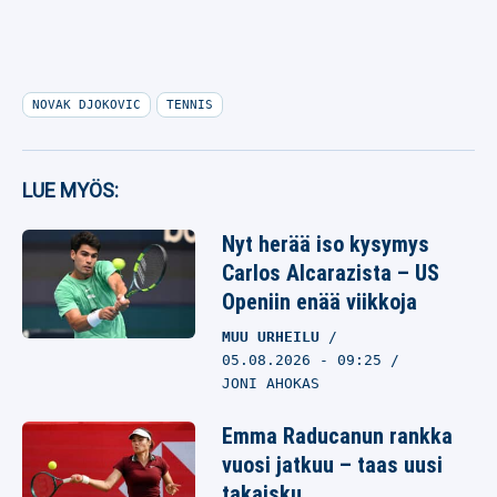
NOVAK DJOKOVIC
TENNIS
LUE MYÖS:
Nyt herää iso kysymys
Carlos Alcarazista – US
Openiin enää viikkoja
MUU URHEILU
05.08.2026
- 09:25
JONI AHOKAS
Emma Raducanun rankka
vuosi jatkuu – taas uusi
takaisku