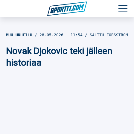
Moottoriurheilu
MUU URHEILU
28.05.2026
- 11:54
SALTTU FORSSTRÖM
Jääkiekko
Novak Djokovic teki jälleen
Jalkapallo
historiaa
Yleisurheilu
Talviurheilu
Muu urheilu
SPORTIVO TV