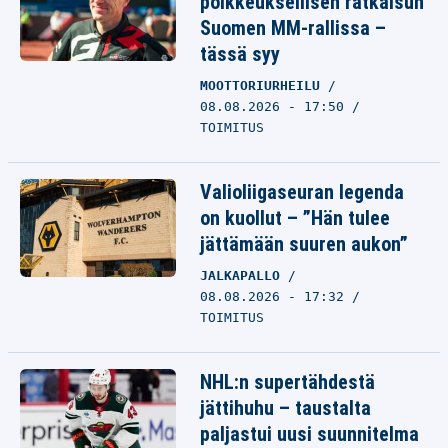
poikkeuksellisen ratkaisun
Suomen MM-rallissa –
tässä syy
MOOTTORIURHEILU
08.08.2026 - 17:50
TOIMITUS
Valioliigaseuran legenda
on kuollut – ”Hän tulee
jättämään suuren aukon”
JALKAPALLO
08.08.2026 - 17:32
TOIMITUS
NHL:n supertähdestä
jättihuhu – taustalta
paljastui uusi suunnitelma