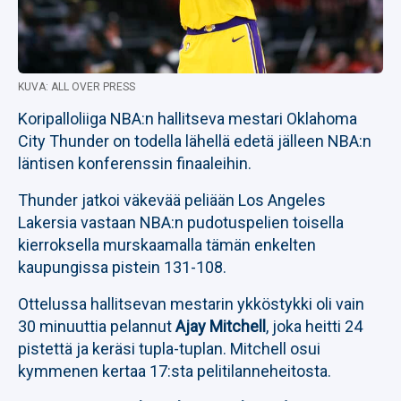
KUVA: ALL OVER PRESS
Koripalloliiga NBA:n hallitseva mestari Oklahoma
City Thunder on todella lähellä edetä jälleen NBA:n
läntisen konferenssin finaaleihin.
Thunder jatkoi väkevää peliään Los Angeles
Lakersia vastaan NBA:n pudotuspelien toisella
kierroksella murskaamalla tämän enkelten
kaupungissa pistein 131-108.
Ottelussa hallitsevan mestarin ykköstykki oli vain
30 minuuttia pelannut
Ajay Mitchell
, joka heitti 24
pistettä ja keräsi tupla-tuplan. Mitchell osui
kymmenen kertaa 17:sta pelitilanneheitosta.