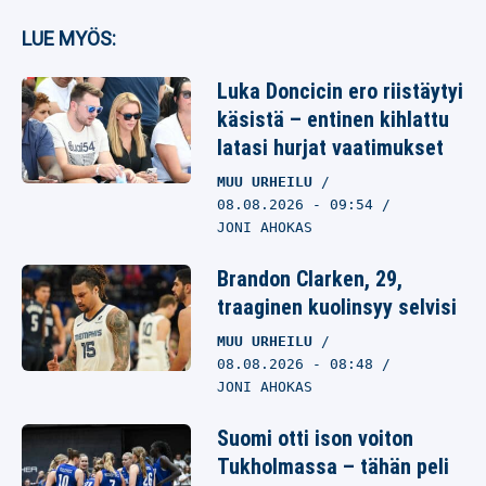
LUE MYÖS:
Luka Doncicin ero riistäytyi
käsistä – entinen kihlattu
latasi hurjat vaatimukset
MUU URHEILU
08.08.2026
- 09:54
JONI AHOKAS
Brandon Clarken, 29,
traaginen kuolinsyy selvisi
MUU URHEILU
08.08.2026
- 08:48
JONI AHOKAS
Suomi otti ison voiton
Tukholmassa – tähän peli