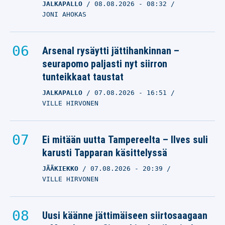
JALKAPALLO
08.08.2026
- 08:32
JONI AHOKAS
Arsenal rysäytti jättihankinnan –
seurapomo paljasti nyt siirron
tunteikkaat taustat
JALKAPALLO
07.08.2026
- 16:51
VILLE HIRVONEN
Ei mitään uutta Tampereelta – Ilves suli
karusti Tapparan käsittelyssä
JÄÄKIEKKO
07.08.2026
- 20:39
VILLE HIRVONEN
Uusi käänne jättimäiseen siirtosaagaan