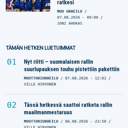
ratkesi
MUU URHEILU
07.08.2026
- 09:00
JONI AHOKAS
TÄMÄN HETKEN LUETUIMMAT
Nyt riitti – suomalaisen rallin
suurlupauksen touhu pistettiin pakettiin
MOOTTORIURHEILU
07.08.2026
- 12:01
VILLE HIRVONEN
Tässä hetkessä saattoi ratketa rallin
maailmanmestaruus
MOOTTORIURHEILU
06.08.2026
- 23:50
VILLE HIRVONEN