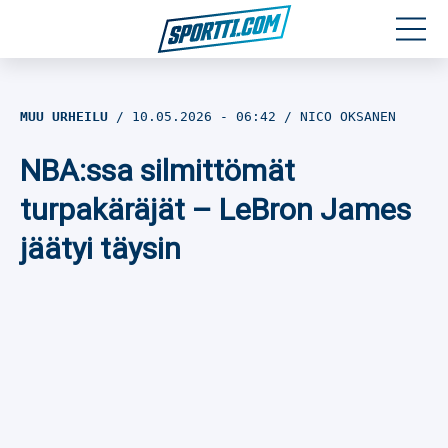
Moottoriurheilu
MUU URHEILU
10.05.2026
- 06:42
NICO OKSANEN
Jääkiekko
NBA:ssa silmittömät
Jalkapallo
turpakäräjät – LeBron James
jäätyi täysin
Yleisurheilu
Talviurheilu
Muu urheilu
SPORTIVO TV