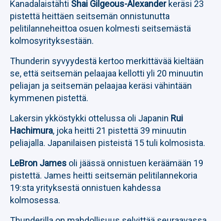
Kanadalaistähti
Shai Gilgeous-Alexander
keräsi 23
pistettä heittäen seitsemän onnistunutta
pelitilanneheittoa osuen kolmesti seitsemästä
kolmosyrityksestään.
Thunderin syvyydestä kertoo merkittävää kieltään
se, että seitsemän pelaajaa kellotti yli 20 minuutin
peliajan ja seitsemän pelaajaa keräsi vähintään
kymmenen pistettä.
Lakersin ykköstykki ottelussa oli Japanin
Rui
Hachimura
, joka heitti 21 pistettä 39 minuutin
peliajalla. Japanilaisen pisteistä 15 tuli kolmosista.
LeBron James
oli jäässä onnistuen keräämään 19
pistettä. James heitti seitsemän pelitilannekoria
19:sta yrityksestä onnistuen kahdessa
kolmosessa.
Thunderilla on mahdollisuus selvittää seuraavassa