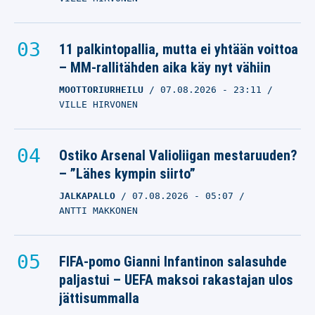
11 palkintopallia, mutta ei yhtään voittoa
– MM-rallitähden aika käy nyt vähiin
MOOTTORIURHEILU
07.08.2026
- 23:11
VILLE HIRVONEN
Ostiko Arsenal Valioliigan mestaruuden?
– ”Lähes kympin siirto”
JALKAPALLO
07.08.2026
- 05:07
ANTTI MAKKONEN
FIFA-pomo Gianni Infantinon salasuhde
paljastui – UEFA maksoi rakastajan ulos
jättisummalla