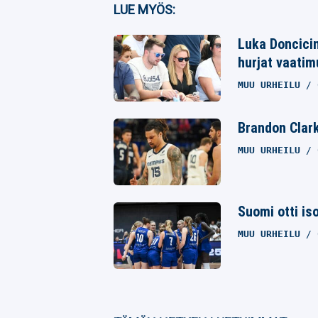
Facebook
LUE MYÖS:
Twitter
Luka Doncicin 
hurjat vaati
Whatsapp
MUU URHEILU
Brandon Clark
MUU URHEILU
Suomi otti is
MUU URHEILU