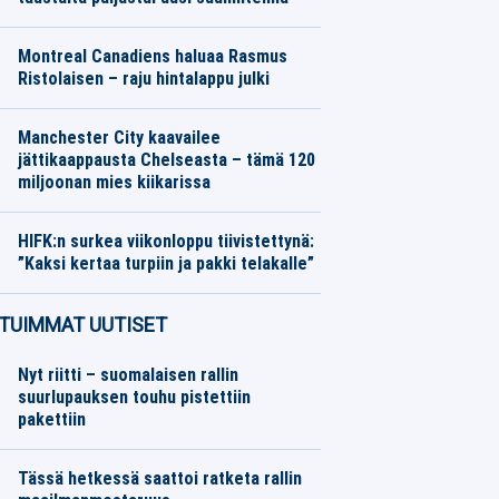
Jääkiekko
08.08.2026
Toimitus
Montreal Canadiens haluaa Rasmus
Ristolaisen – raju hintalappu julki
Jääkiekko
08.08.2026
Toimitus
Manchester City kaavailee
jättikaappausta Chelseasta – tämä 120
miljoonan mies kiikarissa
Jalkapallo
08.08.2026
Toimitus
HIFK:n surkea viikonloppu tiivistettynä:
”Kaksi kertaa turpiin ja pakki telakalle”
Jääkiekko
08.08.2026
Toimitus
TUIMMAT UUTISET
Nyt riitti – suomalaisen rallin
suurlupauksen touhu pistettiin
pakettiin
Tässä hetkessä saattoi ratketa rallin