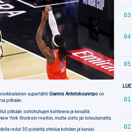
LUE
reikkalainen supertähti
Giannis Antetokounmpo
on
mia pitkään.
llut pitkään siirtohuhujen kohteena ja kesällä
New York Knicksin riveihin, mutta siirto jäi toteutumatta.
lla reilut 30 pistettä ottelua kohden ja keräsi