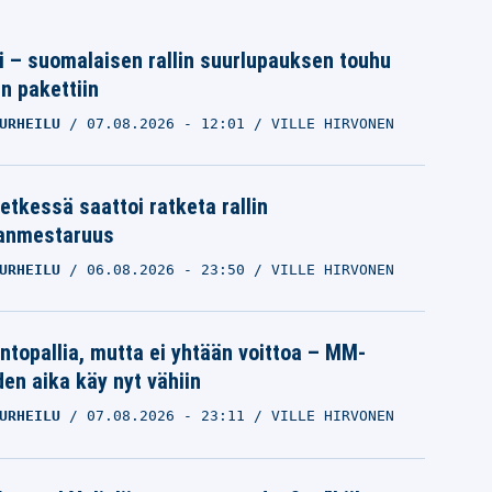
tti – suomalaisen rallin suurlupauksen touhu
in pakettiin
URHEILU
07.08.2026
- 12:01
VILLE HIRVONEN
etkessä saattoi ratketa rallin
anmestaruus
URHEILU
06.08.2026
- 23:50
VILLE HIRVONEN
intopallia, mutta ei yhtään voittoa – MM-
den aika käy nyt vähiin
URHEILU
07.08.2026
- 23:11
VILLE HIRVONEN