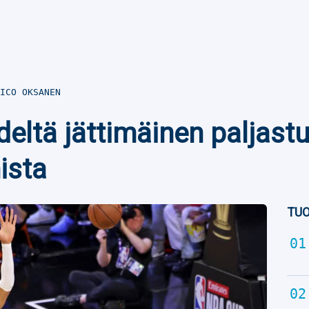
ICO OKSANEN
eltä jättimäinen paljast
ista
TUO