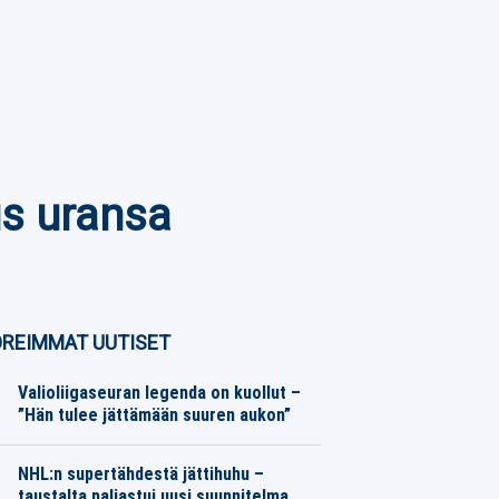
us uransa
REIMMAT UUTISET
Valioliigaseuran legenda on kuollut –
”Hän tulee jättämään suuren aukon”
Jalkapallo
08.08.2026
Toimitus
NHL:n supertähdestä jättihuhu –
taustalta paljastui uusi suunnitelma