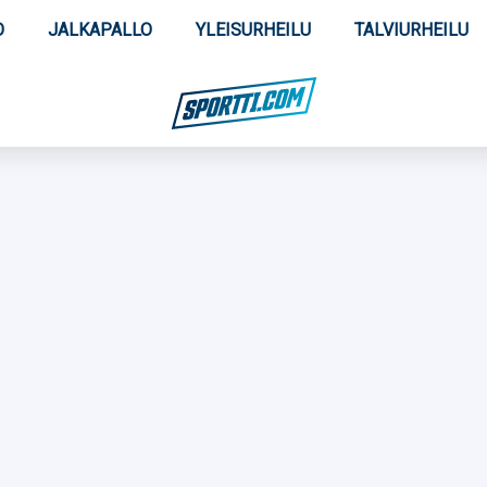
O
JALKAPALLO
YLEISURHEILU
TALVIURHEILU