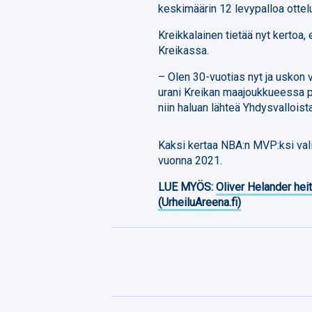
keskimäärin 12 levypalloa ottelu
Kreikkalainen tietää nyt kertoa
Kreikassa.
– Olen 30-vuotias nyt ja uskon 
urani Kreikan maajoukkueessa p
niin haluan lähteä Yhdysvalloist
Kaksi kertaa NBA:n MVP:ksi vali
vuonna 2021.
LUE MYÖS:
Oliver Helander heit
(UrheiluAreena.fi)