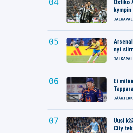
Ostiko 
kympin 
JALKAPAL
Arsenal
nyt siir
JALKAPAL
Ei mitä
Tappara
JÄÄKIEKK
Uusi kä
City tek