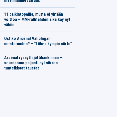
maailmanmestaruus
11 palkintopallia, mutta ei yhtään
voittoa – MM-rallitähden aika käy nyt
vähiin
Ostiko Arsenal Valioliigan
mestaruuden? – ”Lähes kympin siirto”
Arsenal rysäytti jättihankinnan –
seurapomo paljasti nyt siirron
tunteikkaat taustat