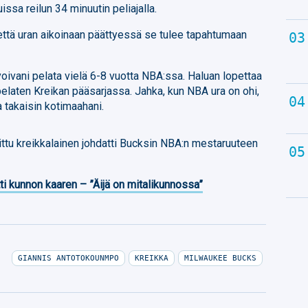
issa reilun 34 minuutin peliajalla.
, että uran aikoinaan päättyessä se tulee tapahtumaan
voivani pelata vielä 6-8 vuotta NBA:ssa. Haluan lopettaa
elaten Kreikan pääsarjassa. Jahka, kun NBA ura on ohi,
a takaisin kotimaahani.
ttu kreikkalainen johdatti Bucksin NBA:n mestaruuteen
ti kunnon kaaren – ”Äijä on mitalikunnossa”
GIANNIS ANTOTOKOUNMPO
KREIKKA
MILWAUKEE BUCKS