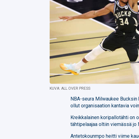
KUVA: ALL OVER PRESS
NBA-seura Milwaukee Bucksin k
ollut organisaation kantavia voi
Kreikkalainen koripallotähti on o
tähtipelaajaa oltiin viemässä jo 
Antetokounmpo heitti viime kaude