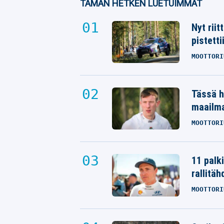
TÄMÄN HETKEN LUETUIMMAT
Nyt rii
pistetti
MOOTTORI
Tässä h
maailm
MOOTTORI
11 palk
rallitäh
MOOTTORI