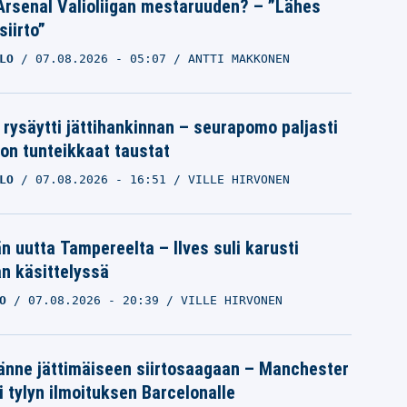
Arsenal Valioliigan mestaruuden? – ”Lähes
siirto”
LO
07.08.2026
- 05:07
ANTTI MAKKONEN
 rysäytti jättihankinnan – seurapomo paljasti
ron tunteikkaat taustat
LO
07.08.2026
- 16:51
VILLE HIRVONEN
än uutta Tampereelta – Ilves suli karusti
n käsittelyssä
O
07.08.2026
- 20:39
VILLE HIRVONEN
änne jättimäiseen siirtosaagaan – Manchester
i tylyn ilmoituksen Barcelonalle