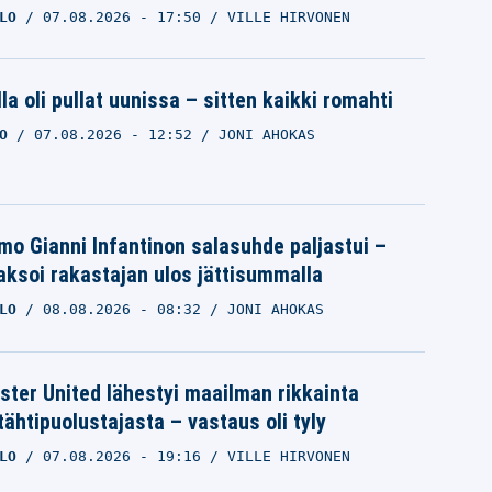
LO
07.08.2026
- 17:50
VILLE HIRVONEN
la oli pullat uunissa – sitten kaikki romahti
O
07.08.2026
- 12:52
JONI AHOKAS
mo Gianni Infantinon salasuhde paljastui –
ksoi rakastajan ulos jättisummalla
LO
08.08.2026
- 08:32
JONI AHOKAS
ter United lähestyi maailman rikkainta
tähtipuolustajasta – vastaus oli tyly
LO
07.08.2026
- 19:16
VILLE HIRVONEN