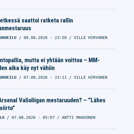
etkessä saattoi ratketa rallin
anmestaruus
URHEILU
06.08.2026
- 23:50
VILLE HIRVONEN
intopallia, mutta ei yhtään voittoa – MM-
den aika käy nyt vähiin
URHEILU
07.08.2026
- 23:11
VILLE HIRVONEN
Arsenal Valioliigan mestaruuden? – ”Lähes
siirto”
LO
07.08.2026
- 05:07
ANTTI MAKKONEN