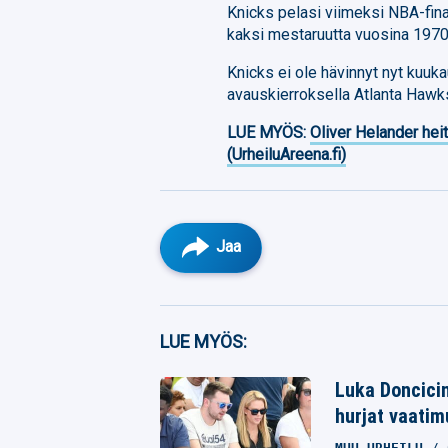
Knicks pelasi viimeksi NBA-fina
kaksi mestaruutta vuosina 1970
Knicks ei ole hävinnyt nyt kuuk
avauskierroksella Atlanta Hawks
LUE MYÖS:
Oliver Helander heit
(UrheiluAreena.fi)
Jaa
Facebook
LUE MYÖS:
Twitter
Luka Doncicin 
Whatsapp
hurjat vaati
MUU URHEILU