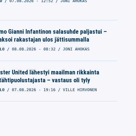
O
07.08.2026
- 12:52
JONI AHOKAS
mo Gianni Infantinon salasuhde paljastui –
ksoi rakastajan ulos jättisummalla
LO
08.08.2026
- 08:32
JONI AHOKAS
ter United lähestyi maailman rikkainta
tähtipuolustajasta – vastaus oli tyly
LO
07.08.2026
- 19:16
VILLE HIRVONEN