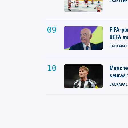
JÄÄKIEKK
FIFA-po
UEFA ma
JALKAPAL
Manches
seuraa 
JALKAPAL