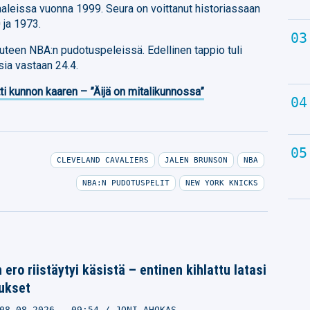
aleissa vuonna 1999. Seura on voittanut historiassaan
 ja 1973.
auteen NBA:n pudotuspeleissä. Edellinen tappio tuli
ia vastaan 24.4.
ti kunnon kaaren – ”Äijä on mitalikunnossa”
CLEVELAND CAVALIERS
JALEN BRUNSON
NBA
NBA:N PUDOTUSPELIT
NEW YORK KNICKS
ero riistäytyi käsistä – entinen kihlattu latasi
mukset
08.08.2026
- 09:54
JONI AHOKAS