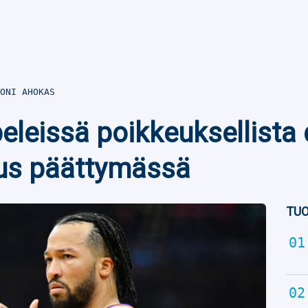
ONI AHOKAS
leissä poikkeuksellista 
us päättymässä
TUO