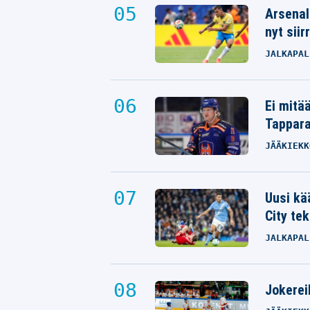
Arsenal
nyt siir
JALKAPAL
Ei mitä
Tappara
JÄÄKIEKK
Uusi kä
City tek
JALKAPAL
Jokereil