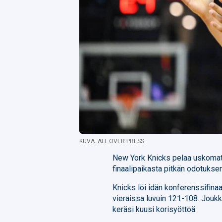
KUVA: ALL OVER PRESS
New York Knicks pelaa uskomat
finaalipaikasta pitkän odotuksen
Knicks löi idän konferenssifin
vieraissa luvuin 121-108. Jouk
keräsi kuusi korisyöttöä.