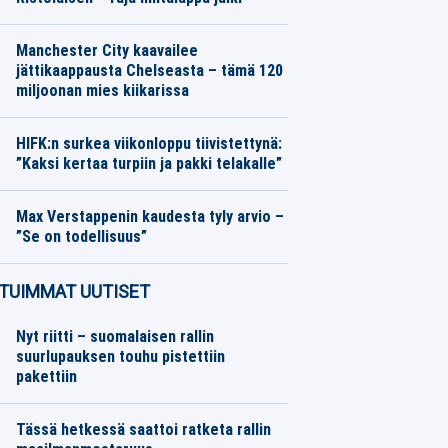
Jääkiekko
08.08.2026
Toimitus
Manchester City kaavailee
jättikaappausta Chelseasta – tämä 120
miljoonan mies kiikarissa
Jalkapallo
08.08.2026
Toimitus
HIFK:n surkea viikonloppu tiivistettynä:
”Kaksi kertaa turpiin ja pakki telakalle”
Jääkiekko
08.08.2026
Toimitus
Max Verstappenin kaudesta tyly arvio –
”Se on todellisuus”
Formula 1
08.08.2026
Toimitus
TUIMMAT UUTISET
Nyt riitti – suomalaisen rallin
suurlupauksen touhu pistettiin
pakettiin
Tässä hetkessä saattoi ratketa rallin