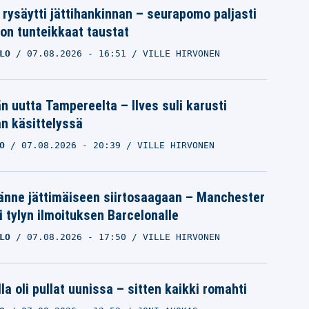
 rysäytti jättihankinnan – seurapomo paljasti
ron tunteikkaat taustat
LO
07.08.2026
- 16:51
VILLE HIRVONEN
än uutta Tampereelta – Ilves suli karusti
n käsittelyssä
O
07.08.2026
- 20:39
VILLE HIRVONEN
änne jättimäiseen siirtosaagaan – Manchester
i tylyn ilmoituksen Barcelonalle
LO
07.08.2026
- 17:50
VILLE HIRVONEN
la oli pullat uunissa – sitten kaikki romahti