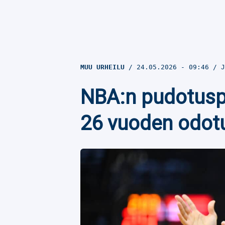
MUU URHEILU
24.05.2026
- 09:46
J
NBA:n pudotuspe
26 vuoden odot