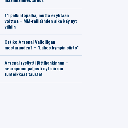
maailmanmestaruus
11 palkintopallia, mutta ei yhtään
voittoa – MM-rallitähden aika käy nyt
vähiin
Ostiko Arsenal Valioliigan
mestaruuden? – ”Lähes kympin siirto”
Arsenal rysäytti jättihankinnan –
seurapomo paljasti nyt siirron
tunteikkaat taustat