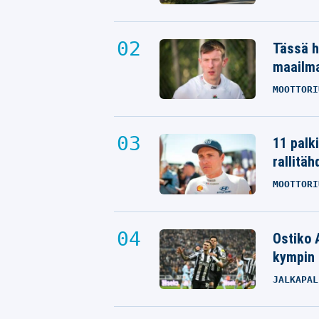
Tässä h
maailm
MOOTTORI
11 palk
rallitäh
MOOTTORI
Ostiko 
kympin 
JALKAPAL