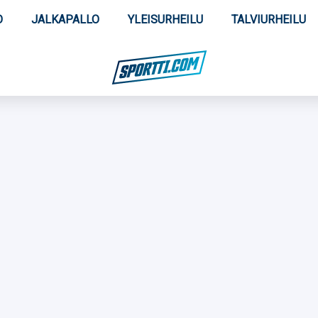
O
JALKAPALLO
YLEISURHEILU
TALVIURHEILU