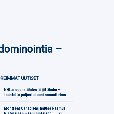
dominointia –
REIMMAT UUTISET
NHL:n supertähdestä jättihuhu –
taustalta paljastui uusi suunnitelma
Jääkiekko
08.08.2026
Toimitus
Montreal Canadiens haluaa Rasmus
Ristolaisen – raju hintalappu julki