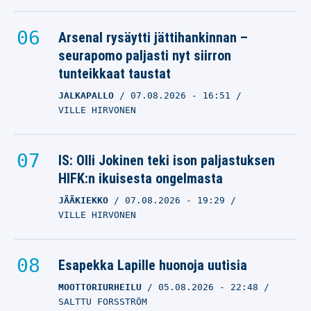
Arsenal rysäytti jättihankinnan –
seurapomo paljasti nyt siirron
tunteikkaat taustat
JALKAPALLO
07.08.2026
- 16:51
VILLE HIRVONEN
IS: Olli Jokinen teki ison paljastuksen
HIFK:n ikuisesta ongelmasta
JÄÄKIEKKO
07.08.2026
- 19:29
VILLE HIRVONEN
Esapekka Lapille huonoja uutisia
MOOTTORIURHEILU
05.08.2026
- 22:48
SALTTU FORSSTRÖM