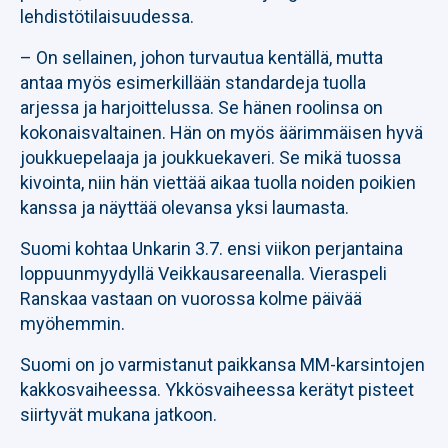
lehdistötilaisuudessa.
– On sellainen, johon turvautua kentällä, mutta
antaa myös esimerkillään standardeja tuolla
arjessa ja harjoittelussa. Se hänen roolinsa on
kokonaisvaltainen. Hän on myös äärimmäisen hyvä
joukkuepelaaja ja joukkuekaveri. Se mikä tuossa
kivointa, niin hän viettää aikaa tuolla noiden poikien
kanssa ja näyttää olevansa yksi laumasta.
Suomi kohtaa Unkarin 3.7. ensi viikon perjantaina
loppuunmyydyllä Veikkausareenalla. Vieraspeli
Ranskaa vastaan on vuorossa kolme päivää
myöhemmin.
Suomi on jo varmistanut paikkansa MM-karsintojen
kakkosvaiheessa. Ykkösvaiheessa kerätyt pisteet
siirtyvät mukana jatkoon.