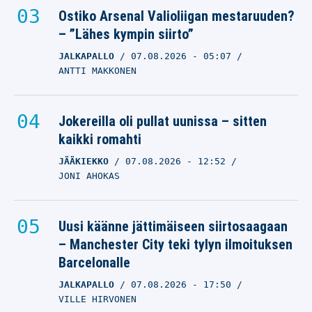
Ostiko Arsenal Valioliigan mestaruuden?
– ”Lähes kympin siirto”
JALKAPALLO
07.08.2026
- 05:07
ANTTI MAKKONEN
Jokereilla oli pullat uunissa – sitten
kaikki romahti
JÄÄKIEKKO
07.08.2026
- 12:52
JONI AHOKAS
Uusi käänne jättimäiseen siirtosaagaan
– Manchester City teki tylyn ilmoituksen
Barcelonalle
JALKAPALLO
07.08.2026
- 17:50
VILLE HIRVONEN