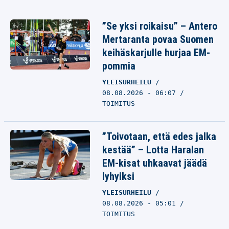
”Se yksi roikaisu” – Antero
Mertaranta povaa Suomen
keihäskarjulle hurjaa EM-
pommia
YLEISURHEILU
08.08.2026 - 06:07
TOIMITUS
”Toivotaan, että edes jalka
kestää” – Lotta Haralan
EM-kisat uhkaavat jäädä
lyhyiksi
YLEISURHEILU
08.08.2026 - 05:01
TOIMITUS