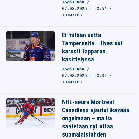
JÄÄKIEKKO
07.08.2026 - 20:54
TOIMITUS
Ei mitään uutta
Tampereelta – Ilves suli
karusti Tapparan
käsittelyssä
JÄÄKIEKKO
07.08.2026 - 20:39
TOIMITUS
NHL-seura Montreal
Canadiens ajautui ikävään
ongelmaan – mallia
saatetaan nyt ottaa
suomalaistähden