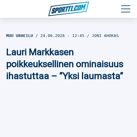
Moottoriurheilu
MUU URHEILU
24.06.2026
- 12:45
JONI AHOKAS
Jääkiekko
Lauri Markkasen
Jalkapallo
poikkeuksellinen ominaisuus
ihastuttaa – ”Yksi laumasta”
Yleisurheilu
Talviurheilu
Muu urheilu
SPORTIVO TV