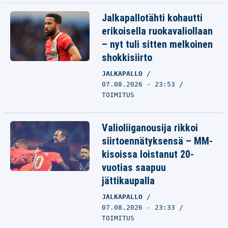
Jalkapallotähti kohautti
erikoisella ruokavaliollaan
– nyt tuli sitten melkoinen
shokkisiirto
JALKAPALLO
07.08.2026 - 23:53
TOIMITUS
Valioliiganousija rikkoi
siirtoennätyksensä – MM-
kisoissa loistanut 20-
vuotias saapuu
jättikaupalla
JALKAPALLO
07.08.2026 - 23:33
TOIMITUS