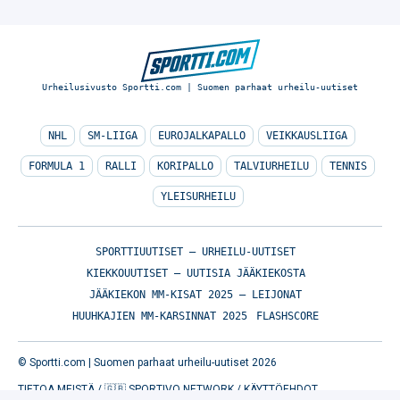
Urheilusivusto Sportti.com | Suomen parhaat urheilu-uutiset
NHL
SM-LIIGA
EUROJALKAPALLO
VEIKKAUSLIIGA
FORMULA 1
RALLI
KORIPALLO
TALVIURHEILU
TENNIS
YLEISURHEILU
SPORTTIUUTISET – URHEILU-UUTISET
KIEKKOUUTISET – UUTISIA JÄÄKIEKOSTA
JÄÄKIEKON MM-KISAT 2025 – LEIJONAT
HUUHKAJIEN MM-KARSINNAT 2025
FLASHSCORE
© Sportti.com | Suomen parhaat urheilu-uutiset 2026
TIETOA MEISTÄ
/
🇬🇧 SPORTIVO NETWORK
/
KÄYTTÖEHDOT