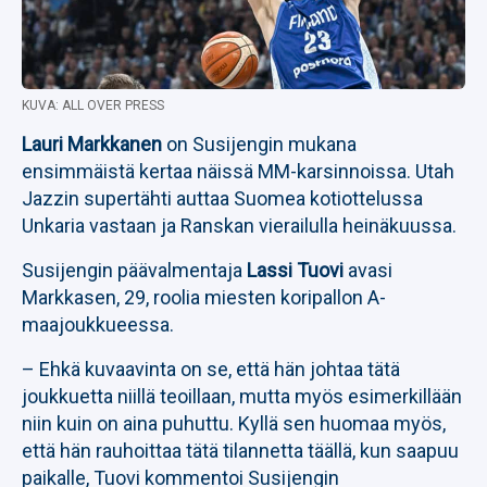
KUVA: ALL OVER PRESS
Lauri Markkanen
on Susijengin mukana
ensimmäistä kertaa näissä MM-karsinnoissa. Utah
Jazzin supertähti auttaa Suomea kotiottelussa
Unkaria vastaan ja Ranskan vierailulla heinäkuussa.
Susijengin päävalmentaja
Lassi Tuovi
avasi
Markkasen, 29, roolia miesten koripallon A-
maajoukkueessa.
– Ehkä kuvaavinta on se, että hän johtaa tätä
joukkuetta niillä teoillaan, mutta myös esimerkillään
niin kuin on aina puhuttu. Kyllä sen huomaa myös,
että hän rauhoittaa tätä tilannetta täällä, kun saapuu
paikalle, Tuovi kommentoi Susijengin