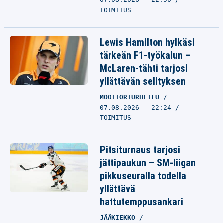
TOIMITUS
Lewis Hamilton hylkäsi
tärkeän F1-työkalun –
McLaren-tähti tarjosi
yllättävän selityksen
MOOTTORIURHEILU
07.08.2026 - 22:24
TOIMITUS
Pitsiturnaus tarjosi
jättipaukun – SM-liigan
pikkuseuralla todella
yllättävä
hattutemppusankari
JÄÄKIEKKO