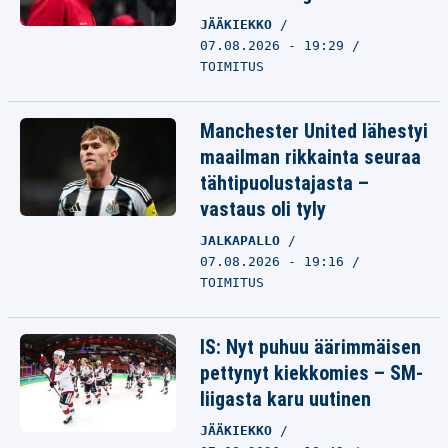
JÄÄKIEKKO
07.08.2026 - 19:29
TOIMITUS
Manchester United lähestyi
maailman rikkainta seuraa
tähtipuolustajasta –
vastaus oli tyly
JALKAPALLO
07.08.2026 - 19:16
TOIMITUS
IS: Nyt puhuu äärimmäisen
pettynyt kiekkomies – SM-
liigasta karu uutinen
JÄÄKIEKKO