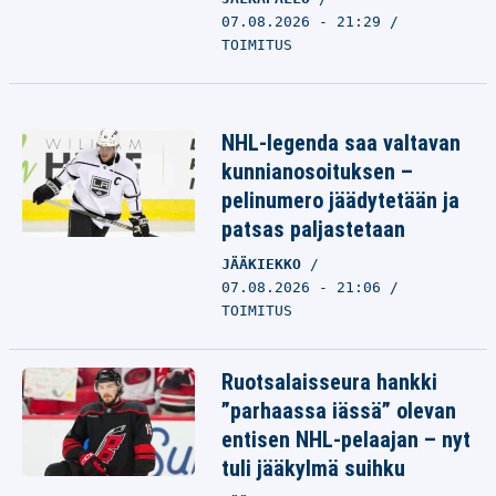
07.08.2026 - 21:29
TOIMITUS
NHL-legenda saa valtavan
kunnianosoituksen –
pelinumero jäädytetään ja
patsas paljastetaan
JÄÄKIEKKO
07.08.2026 - 21:06
TOIMITUS
Ruotsalaisseura hankki
”parhaassa iässä” olevan
entisen NHL-pelaajan – nyt
tuli jääkylmä suihku