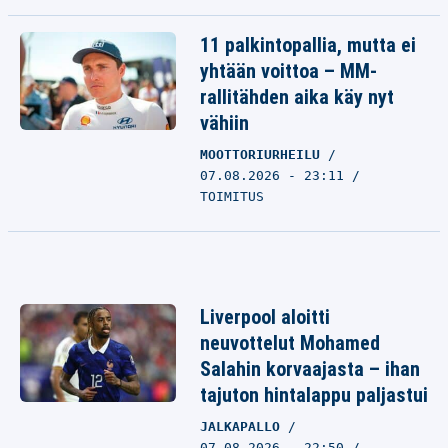
11 palkintopallia, mutta ei
yhtään voittoa – MM-
rallitähden aika käy nyt
vähiin
MOOTTORIURHEILU
07.08.2026 - 23:11
TOIMITUS
Liverpool aloitti
neuvottelut Mohamed
Salahin korvaajasta – ihan
tajuton hintalappu paljastui
JALKAPALLO
07.08.2026 - 22:50