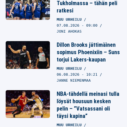
Tukholmassa – tähän peli
ratkesi
MUU URHEILU
07.08.2026
- 09:00
JONI AHOKAS
Dillon Brooks jättimäinen
sopimus Phoenixiin – Suns
torjui Lakers-kaupan
MUU URHEILU
06.08.2026
- 10:21
JANNE NIEMENMAA
NBA-tähdellä meinasi tulla
löysät housuun kesken
pelin – ”Vatsassani oli
täysi kapina”
MUU URHEILU