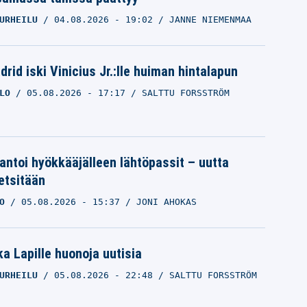
URHEILU
04.08.2026
- 19:02
JANNE NIEMENMAA
rid iski Vinicius Jr.:lle huiman hintalapun
LO
05.08.2026
- 17:17
SALTTU FORSSTRÖM
 antoi hyökkääjälleen lähtöpassit – uutta
etsitään
O
05.08.2026
- 15:37
JONI AHOKAS
a Lapille huonoja uutisia
URHEILU
05.08.2026
- 22:48
SALTTU FORSSTRÖM