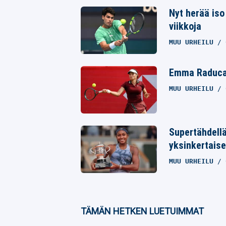
Twitter
Nyt herää iso
viikkoja
Whatsapp
MUU URHEILU
Emma Raducan
MUU URHEILU
Supertähdellä
yksinkertaise
MUU URHEILU
TÄMÄN HETKEN LUETUIMMAT