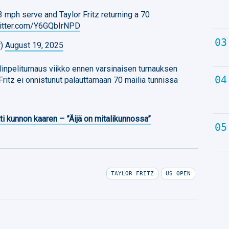
53 mph serve and Taylor Fritz returning a 70
witter.com/Y6GQbIrNPD
r)
August 19, 2025
inpeliturnaus viikko ennen varsinaisen turnauksen
ritz ei onnistunut palauttamaan 70 mailia tunnissa
ti kunnon kaaren – ”Äijä on mitalikunnossa”
TAYLOR FRITZ
US OPEN