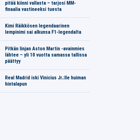
pitää kiinni vallasta – tarjosi MM-
finaalia vastineeksi tuesta
Kimi Räikkösen legendaarinen
lempinimi sai alkunsa F1-legendalta
Pitkän linjan Aston Martin -avainmies
lähtee – yli 10 vuotta samassa tallissa
päättyy
Real Madrid iski Vinicius Jr.:lle huiman
hintalapun