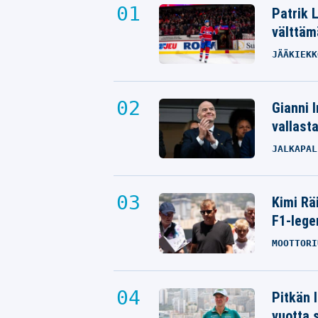
Patrik 
välttäm
JÄÄKIEKK
Gianni I
vallast
JALKAPAL
Kimi Rä
F1-lege
MOOTTORI
Pitkän 
vuotta 