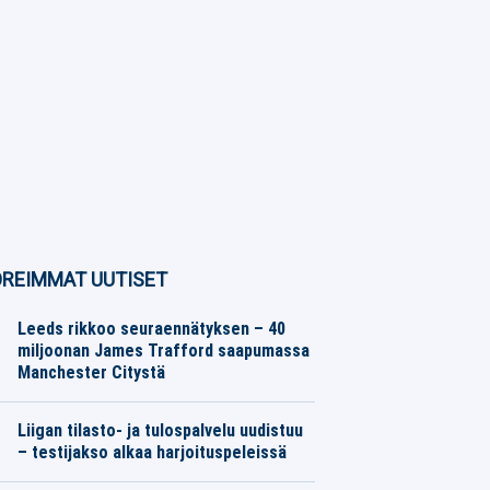
REIMMAT UUTISET
Leeds rikkoo seuraennätyksen – 40
miljoonan James Trafford saapumassa
Manchester Citystä
Jalkapallo
06.08.2026
Toimitus
Liigan tilasto- ja tulospalvelu uudistuu
– testijakso alkaa harjoituspeleissä
Jääkiekko
06.08.2026
Toimitus