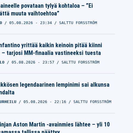
Laineelle povataan tylyä kohtaloa – ”Ei
ättä muuta vaihtoehtoa”
O
05.08.2026
- 23:34
SALTTU FORSSTRÖM
nfantino yrittää kaikin keinoin pitää kiinni
a – tarjosi MM-finaalia vastineeksi tuesta
LO
05.08.2026
- 23:57
SALTTU FORSSTRÖM
ikkösen legendaarinen lempinimi sai alkunsa
ndalta
URHEILU
05.08.2026
- 22:16
SALTTU FORSSTRÖM
linjan Aston Martin -avainmies lähtee – yli 10
samassa tallissa päättyy