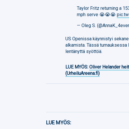
Taylor Fritz returning a 1
mph serve 😭😭😭
pic.t
— Oleg S. (@AnnaK_4eve
US Openissa käynnistyi sekanel
alkamista. Tässä turnauksessa F
lentänyttä syöttöä.
LUE MYÖS:
Oliver Helander heit
(UrheiluAreena.fi)
Facebook
LUE MYÖS: