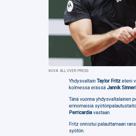
KUVA: ALL OVER PRESS
Yhdysvaltain
Taylor Fritz
eteni v
kolmessa erässä
Jannik Sinneri
Tänä vuonna yhdysvaltalainen pe
erinomaisia syötönpalautustaito
Perricardia
vastaan.
Fritz onnistui palauttamaan ran
syötön.