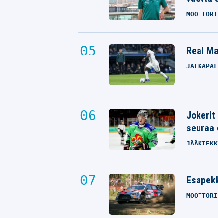
MOOTTORI
Real Mad
JALKAPAL
Jokerit
seuraa 
JÄÄKIEKK
Esapekk
MOOTTORI