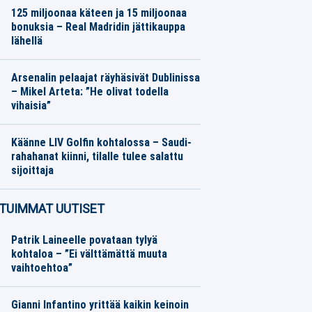
125 miljoonaa käteen ja 15 miljoonaa
bonuksia – Real Madridin jättikauppa
lähellä
Jalkapallo
06.08.2026
Toimitus
Arsenalin pelaajat räyhäsivät Dublinissa
– Mikel Arteta: ”He olivat todella
vihaisia”
Jalkapallo
06.08.2026
Toimitus
Käänne LIV Golfin kohtalossa – Saudi-
rahahanat kiinni, tilalle tulee salattu
sijoittaja
Muu urheilu
06.08.2026
Toimitus
TUIMMAT UUTISET
Patrik Laineelle povataan tylyä
kohtaloa – ”Ei välttämättä muuta
vaihtoehtoa”
Gianni Infantino yrittää kaikin keinoin