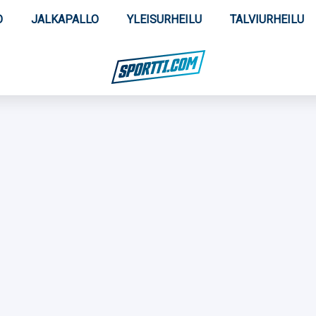
O
JALKAPALLO
YLEISURHEILU
TALVIURHEILU