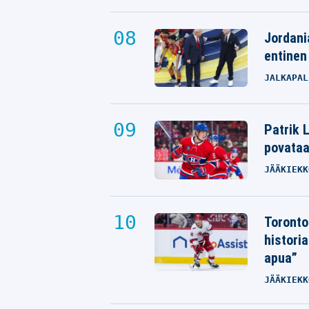
Jordani
entinen
JALKAPAL
Patrik L
povata
JÄÄKIEKK
Toronto
histori
apua”
JÄÄKIEKK