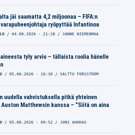
alta jäi saamatta 4,2 miljoonaa – FIFA:n
 varapuheenjohtaja ryöpyttää Infantinoa
LO
04.08.2026
- 21:28
JANNE NIEMENMAA
aineesta tyly arvio – tällaista roolia hänelle
an
O
05.08.2026
- 16:30
SALTTU FORSSTRÖM
n uudella vahvistuksella pitkä yhteinen
a Auston Matthewsin kanssa – ”Siitä on aina
O
05.08.2026
- 09:52
JONI AHOKAS