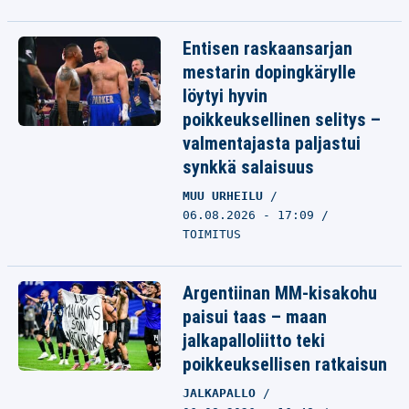
Entisen raskaansarjan
mestarin dopingkärylle
löytyi hyvin
poikkeuksellinen selitys –
valmentajasta paljastui
synkkä salaisuus
MUU URHEILU
06.08.2026 - 17:09
TOIMITUS
Argentiinan MM-kisakohu
paisui taas – maan
jalkapalloliitto teki
poikkeuksellisen ratkaisun
JALKAPALLO