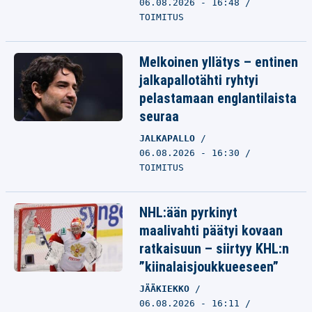
06.08.2026 - 16:48
TOIMITUS
Melkoinen yllätys – entinen
jalkapallotähti ryhtyi
pelastamaan englantilaista
seuraa
JALKAPALLO
06.08.2026 - 16:30
TOIMITUS
NHL:ään pyrkinyt
maalivahti päätyi kovaan
ratkaisuun – siirtyy KHL:n
”kiinalaisjoukkueeseen”
JÄÄKIEKKO
06.08.2026 - 16:11