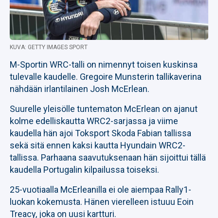
KUVA: GETTY IMAGES SPORT
M-Sportin WRC-talli on nimennyt toisen kuskinsa
tulevalle kaudelle. Gregoire Munsterin tallikaverina
nähdään irlantilainen Josh McErlean.
Suurelle yleisölle tuntematon McErlean on ajanut
kolme edelliskautta WRC2-sarjassa ja viime
kaudella hän ajoi Toksport Skoda Fabian tallissa
sekä sitä ennen kaksi kautta Hyundain WRC2-
tallissa. Parhaana saavutuksenaan hän sijoittui tällä
kaudella Portugalin kilpailussa toiseksi.
25-vuotiaalla McErleanilla ei ole aiempaa Rally1-
luokan kokemusta. Hänen vierelleen istuuu Eoin
Treacy, joka on uusi kartturi.