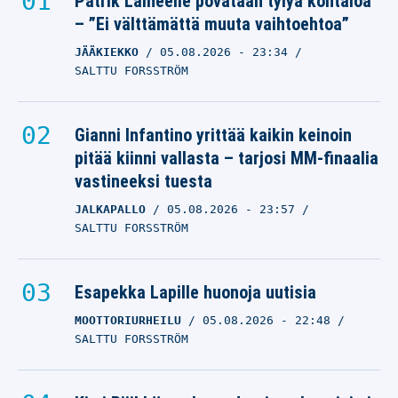
Patrik Laineelle povataan tylyä kohtaloa
– ”Ei välttämättä muuta vaihtoehtoa”
JÄÄKIEKKO
05.08.2026
- 23:34
SALTTU FORSSTRÖM
Gianni Infantino yrittää kaikin keinoin
pitää kiinni vallasta – tarjosi MM-finaalia
vastineeksi tuesta
JALKAPALLO
05.08.2026
- 23:57
SALTTU FORSSTRÖM
Esapekka Lapille huonoja uutisia
MOOTTORIURHEILU
05.08.2026
- 22:48
SALTTU FORSSTRÖM