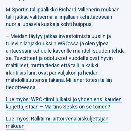
M-Sportin tallipäällikkö Richard Millenerin mukaan
talli jatkaa valitsemalla linjallaan kehittäessään
nuoria lupaavia kuskeja kohti huippua.
– Meidän täytyy jatkaa investoimista uusiin ja
tuleviin lahjakkuuksiin WRC:ssä ja olen ylpeä
antaessani kahdelle kaverille mahdollisuuden tehdä
se. Tavoitteet ja odotukset vuodelle ovat hyvin
maltilliset, mutta tiedän että talli ja kaikki
irlantilaisfanit ovat parivaljakon ja heidän
mahdollisuutensa takana, Millener totesi talliin
tiedotteessa.
Lue myös: WRC-tiimi julkaisi jo yhden ensi kauden
kuljettajistaan – Martins Sesks on se toinen?
Lue myös: Rallitiimi laittoi venäläiskuljettajan
mäkeen