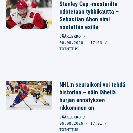
Stanley Cup -mestarilta
odotetaan tykkikautta –
Sebastian Ahon nimi
nostettiin esille
JÄÄKIEKKO
06.08.2026 - 17:53
TOIMITUS
NHL:n seuraikoni voi tehdä
historiaa – näin lähellä
hurjan ennätyksen
rikkominen on
JÄÄKIEKKO
06.08.2026 - 17:31
TOIMITUS