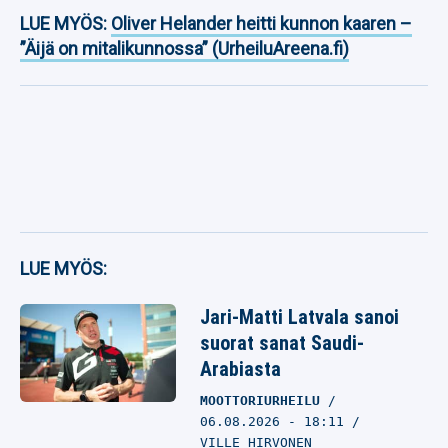
LUE MYÖS:
Oliver Helander heitti kunnon kaaren –
”Äijä on mitalikunnossa” (UrheiluAreena.fi)
LUE MYÖS:
Jari-Matti Latvala sanoi
suorat sanat Saudi-
Arabiasta
MOOTTORIURHEILU
06.08.2026
- 18:11
VILLE HIRVONEN