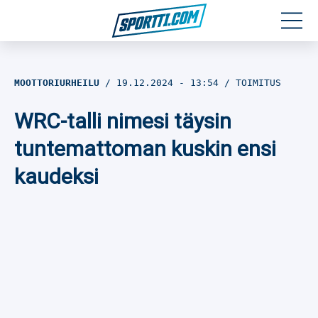
Moottoriurheilu
MOOTTORIURHEILU
19.12.2024
- 13:54
TOIMITUS
Jääkiekko
WRC-talli nimesi täysin
Jalkapallo
tuntemattoman kuskin ensi
kaudeksi
Yleisurheilu
Talviurheilu
Muu urheilu
SPORTIVO TV