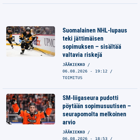
Suomalainen NHL-lupaus
teki jättimäisen
sopimuksen – sisältää
valtavia riskejä
JÄÄKIEKKO
06.08.2026 - 19:12
TOIMITUS
SM-liigaseura pudotti
pöytään sopimusuutisen –
seurapomolta melkoinen
arvio
JÄÄKIEKKO
06.08.2026 - 18:53