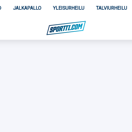
O
JALKAPALLO
YLEISURHEILU
TALVIURHEILU