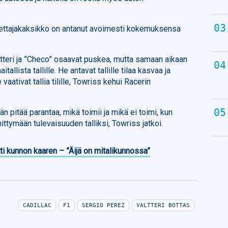
ljettajakaksikko on antanut avoimesti kokemuksensa
tteri ja ”Checo” osaavat puskea, mutta samaan aikaan
tallista tallille. He antavat tallille tilaa kasvaa ja
aativat tallia tilille, Towriss kehui Racerin
n pitää parantaa, mikä toimii ja mikä ei toimi, kun
ttymään tulevaisuuden talliksi, Towriss jatkoi.
ti kunnon kaaren – ”Äijä on mitalikunnossa”
CADILLAC
F1
SERGIO PEREZ
VALTTERI BOTTAS