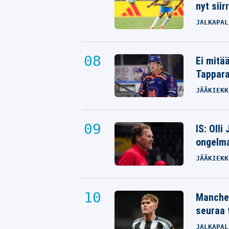
nyt siir
JALKAPAL
Ei mitä
Tappara
JÄÄKIEKK
IS: Olli
ongelm
JÄÄKIEKK
Manches
seuraa 
JALKAPAL