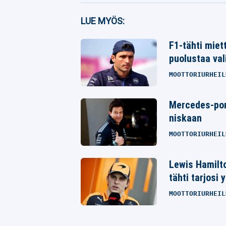
Facebook
LUE MYÖS:
Twitter
F1-tähti miett
puolustaa val
Whatsapp
MOOTTORIURHEIL
Mercedes-pomo
niskaan
MOOTTORIURHEIL
Lewis Hamilt
tähti tarjosi 
MOOTTORIURHEIL