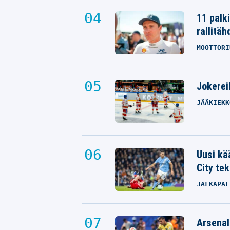
11 palk
rallitäh
MOOTTORI
Jokereil
JÄÄKIEKK
Uusi kä
City tek
JALKAPAL
Arsenal