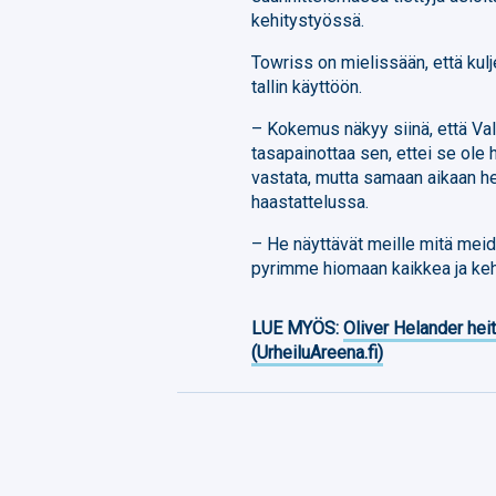
kehitystyössä.
Towriss on mielissään, että ku
tallin käyttöön.
– Kokemus näkyy siinä, että Val
tasapainottaa sen, ettei se ole hai
vastata, mutta samaan aikaan he v
haastattelussa.
– He näyttävät meille mitä meidä
pyrimme hiomaan kaikkea ja kehi
LUE MYÖS:
Oliver Helander heit
(UrheiluAreena.fi)