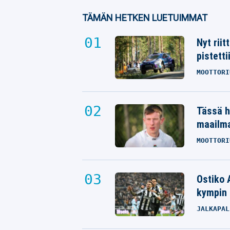
TÄMÄN HETKEN LUETUIMMAT
Nyt rii
pistetti
MOOTTORI
Tässä h
maailm
MOOTTORI
Ostiko 
kympin 
JALKAPAL