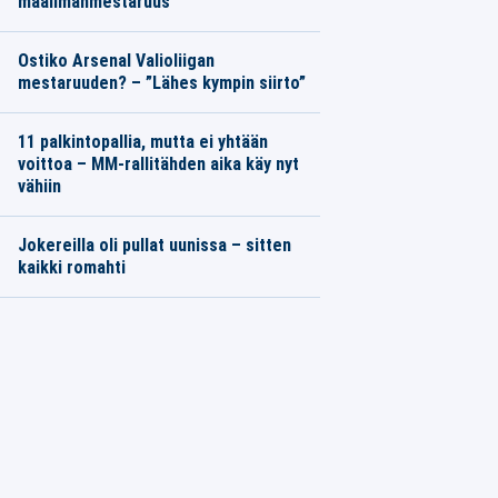
maailmanmestaruus
Ostiko Arsenal Valioliigan
mestaruuden? – ”Lähes kympin siirto”
11 palkintopallia, mutta ei yhtään
voittoa – MM-rallitähden aika käy nyt
vähiin
Jokereilla oli pullat uunissa – sitten
kaikki romahti