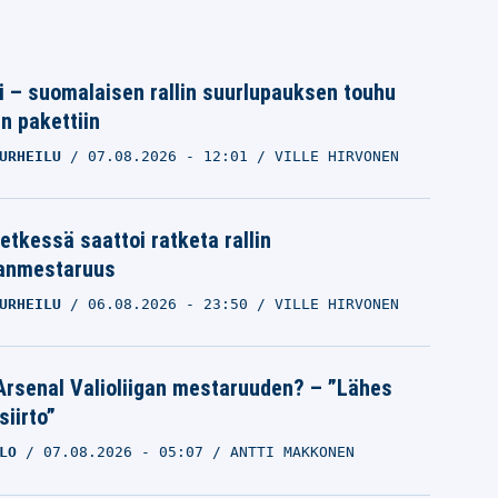
tti – suomalaisen rallin suurlupauksen touhu
in pakettiin
URHEILU
07.08.2026
- 12:01
VILLE HIRVONEN
etkessä saattoi ratketa rallin
anmestaruus
URHEILU
06.08.2026
- 23:50
VILLE HIRVONEN
Arsenal Valioliigan mestaruuden? – ”Lähes
siirto”
LO
07.08.2026
- 05:07
ANTTI MAKKONEN