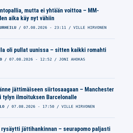
intopallia, mutta ei yhtään voittoa – MM-
den aika käy nyt vähiin
URHEILU
07.08.2026
- 23:11
VILLE HIRVONEN
la oli pullat uunissa – sitten kaikki romahti
O
07.08.2026
- 12:52
JONI AHOKAS
änne jättimäiseen siirtosaagaan – Manchester
i tylyn ilmoituksen Barcelonalle
LO
07.08.2026
- 17:50
VILLE HIRVONEN
 rysäytti jättihankinnan – seurapomo paljasti