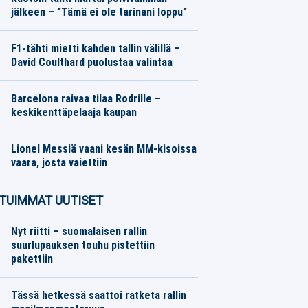
jälkeen – ”Tämä ei ole tarinani loppu”
Eurojalkapallo
08.08.2026
Toimitus
F1-tähti mietti kahden tallin välillä –
David Coulthard puolustaa valintaa
Formula 1
08.08.2026
Toimitus
Barcelona raivaa tilaa Rodrille –
keskikenttäpelaaja kaupan
Eurojalkapallo
08.08.2026
Toimitus
Lionel Messiä vaani kesän MM-kisoissa
vaara, josta vaiettiin
Muut Jalkapallo
08.08.2026
Toimitus
TUIMMAT UUTISET
Nyt riitti – suomalaisen rallin
suurlupauksen touhu pistettiin
pakettiin
Tässä hetkessä saattoi ratketa rallin