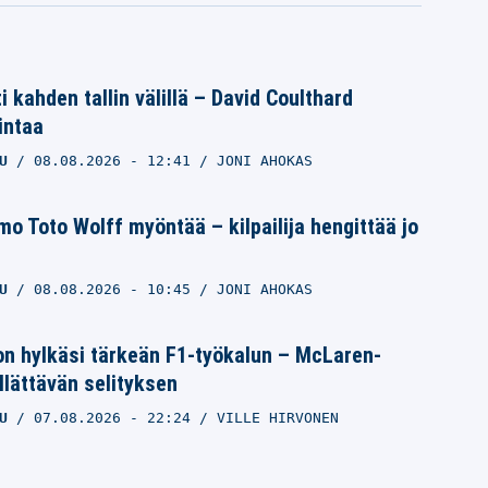
i kahden tallin välillä – David Coulthard
intaa
U
08.08.2026
- 12:41
JONI AHOKAS
 Toto Wolff myöntää – kilpailija hengittää jo
U
08.08.2026
- 10:45
JONI AHOKAS
on hylkäsi tärkeän F1-työkalun – McLaren-
yllättävän selityksen
U
07.08.2026
- 22:24
VILLE HIRVONEN