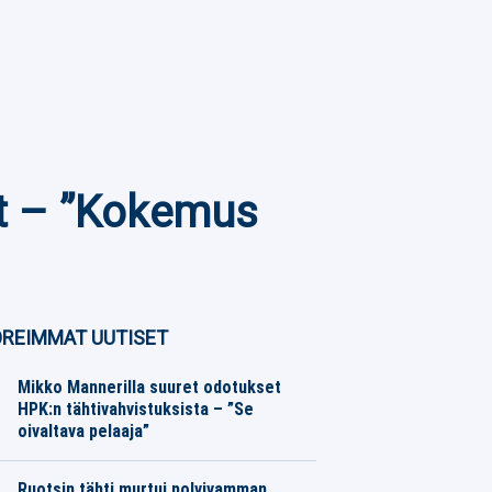
ut – ”Kokemus
REIMMAT UUTISET
Mikko Mannerilla suuret odotukset
HPK:n tähtivahvistuksista – ”Se
oivaltava pelaaja”
SM-liiga
08.08.2026
Toimitus
Ruotsin tähti murtui polvivamman