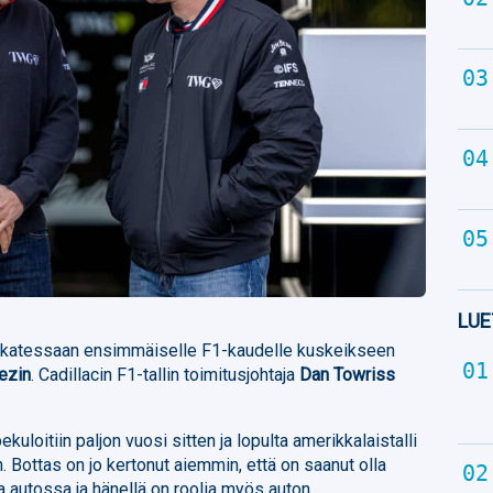
LUE
alkatessaan ensimmäiselle F1-kaudelle kuskeikseen
ezin
. Cadillacin F1-tallin toimitusjohtaja
Dan Towriss
pekuloitiin paljon vuosi sitten ja lopulta amerikkalaistalli
Bottas on jo kertonut aiemmin, että on saanut olla
a autossa ja hänellä on roolia myös auton