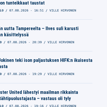
ron tunteikkaat taustat
LO
07.08.2026
- 16:51
VILLE HIRVONEN
än uutta Tampereelta – Ilves suli karusti
n käsittelyssä
O
07.08.2026
- 20:39
VILLE HIRVONEN
 Jokinen teki ison paljastuksen HIFK:n ikuisesta
asta
O
07.08.2026
- 19:29
VILLE HIRVONEN
ter United lähestyi maailman rikkainta
tähtipuolustajasta – vastaus oli tyly
LO
07.08.2026
- 19:16
VILLE HIRVONEN