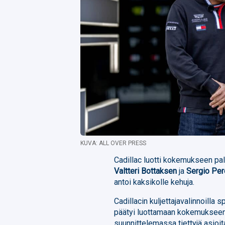
KUVA: ALL OVER PRESS
Cadillac luotti kokemukseen p
Valtteri Bottaksen
ja
Sergio Per
antoi kaksikolle kehuja.
Cadillacin kuljettajavalinnoilla s
päätyi luottamaan kokemukseen. 
suunnittelemassa tiettyjä asioit