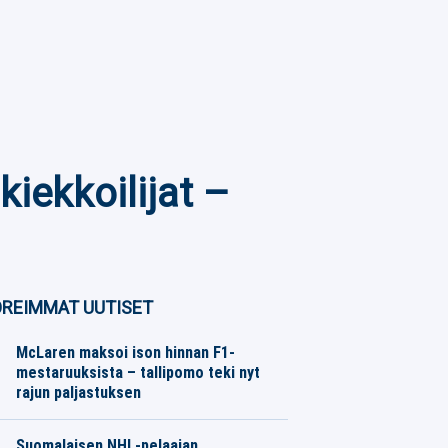
kiekkoilijat –
REIMMAT UUTISET
McLaren maksoi ison hinnan F1-
mestaruuksista – tallipomo teki nyt
rajun paljastuksen
Moottoriurheilu
07.08.2026
Toimitus
Suomalaisen NHL-pelaajan