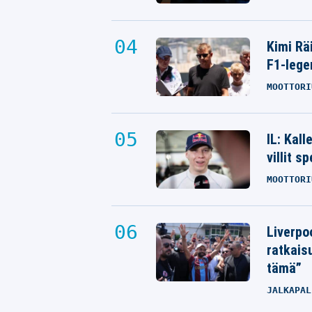
Kimi Rä
F1-lege
MOOTTORI
IL: Kal
villit s
MOOTTORI
Liverpo
ratkais
tämä”
JALKAPAL