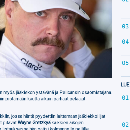
LUE
n myös jääkiekon ystävänä ja Pelicansin osaomistajana.
tiin pistämään kautta aikain parhaat pelaajat
kkiin, jossa häntä pyydettiin laittamaan jääkiekkoilijat
t pitävät
Wayne Gretzkyä
kaikkien aikojen
n listauksessa hän pääsi kolmannelle pallille.