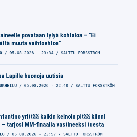
Laineelle povataan tylyä kohtaloa – ”Ei
ättä muuta vaihtoehtoa”
O
05.08.2026
- 23:34
SALTTU FORSSTRÖM
a Lapille huonoja uutisia
URHEILU
05.08.2026
- 22:48
SALTTU FORSSTRÖM
nfantino yrittää kaikin keinoin pitää kiinni
a – tarjosi MM-finaalia vastineeksi tuesta
LO
05.08.2026
- 23:57
SALTTU FORSSTRÖM