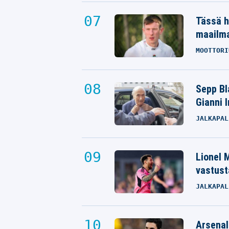
Tässä h
maailm
MOOTTORI
Sepp Bla
Gianni 
JALKAPAL
Lionel M
vastust
JALKAPAL
Arsenal