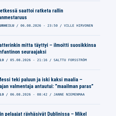
etkessä saattoi ratketa rallin
anmestaruus
URHEILU
06.08.2026
- 23:50
VILLE HIRVONEN
tterinkin mitta täyttyi – ilmoitti suosikkinsa
Infantinon seuraajaksi
LO
05.08.2026
- 21:16
SALTTU FORSSTRÖM
essi teki paluun ja iski kaksi maalia –
ajan valmentaja antautui: ”maailman paras”
LO
06.08.2026
- 08:42
JANNE NIEMENMAA
in pelaajat räyhäsivät Dublinissa – Mikel