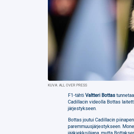
KUVA: ALL OVER PRESS
F1-tähti
Valtteri Bottas
tunnetaa
Cadillacin videolla Bottas laitet
järjestykseen.
Bottas joutui Cadillacin piinapen
paremmuusjärjestykseen. Mone
jääkiekkoilijana, mutta Bottakse