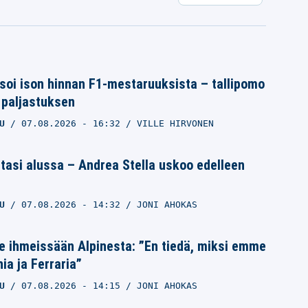
oi ison hinnan F1-mestaruuksista – tallipomo
n paljastuksen
U
07.08.2026
- 16:32
VILLE HIRVONEN
asi alussa – Andrea Stella uskoo edelleen
U
07.08.2026
- 14:32
JONI AHOKAS
re ihmeissään Alpinesta: ”En tiedä, miksi emme
ia ja Ferraria”
U
07.08.2026
- 14:15
JONI AHOKAS