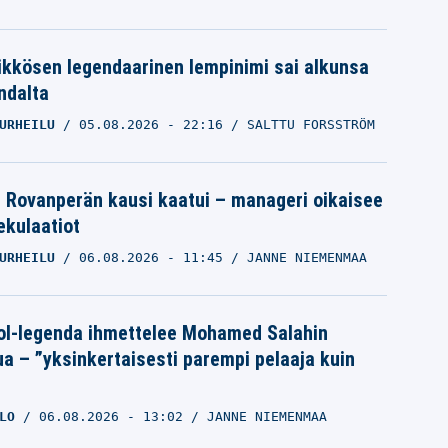
ikkösen legendaarinen lempinimi sai alkunsa
ndalta
URHEILU
05.08.2026
- 22:16
SALTTU FORSSTRÖM
le Rovanperän kausi kaatui – manageri oikaisee
pekulaatiot
URHEILU
06.08.2026
- 11:45
JANNE NIEMENMAA
ol-legenda ihmettelee Mohamed Salahin
ua – ”yksinkertaisesti parempi pelaaja kuin
LO
06.08.2026
- 13:02
JANNE NIEMENMAA