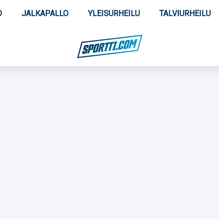
O
JALKAPALLO
YLEISURHEILU
TALVIURHEILU