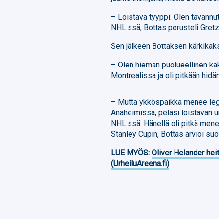
– Loistava tyyppi. Olen tavannu
NHL:ssä, Bottas perusteli Gretzk
Sen jälkeen Bottaksen kärkikaks
– Olen hieman puolueellinen ka
Montrealissa ja oli pitkään hidä
– Mutta ykköspaikka menee leg
Anaheimissa, pelasi loistavan ur
NHL:ssä. Hänellä oli pitkä men
Stanley Cupin, Bottas arvioi suo
LUE MYÖS:
Oliver Helander heit
(UrheiluAreena.fi)