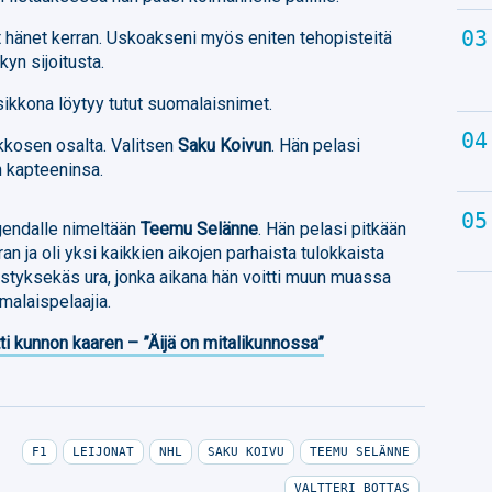
t hänet kerran. Uskoakseni myös eniten tehopisteitä
yn sijoitusta.
ikkona löytyy tutut suomalaisnimet.
kkosen osalta. Valitsen
Saku Koivun
. Hän pelasi
n kapteeninsa.
endalle nimeltään
Teemu Selänne
. Hän pelasi pitkään
an ja oli yksi kaikkien aikojen parhaista tulokkaista
estyksekäs ura, jonka aikana hän voitti muun muassa
malaispelaajia.
ti kunnon kaaren – ”Äijä on mitalikunnossa”
F1
LEIJONAT
NHL
SAKU KOIVU
TEEMU SELÄNNE
VALTTERI BOTTAS