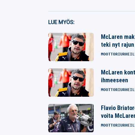
Facebook
LUE MYÖS:
Twitter
McLaren maks
Whatsapp
teki nyt raju
MOOTTORIURHEIL
McLaren kontt
ihmeeseen
MOOTTORIURHEIL
Flavio Briato
voita McLaren
MOOTTORIURHEIL