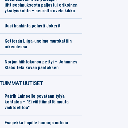
jättisopimuksesta paljastui erikoinen
yksityiskohta – seuralta ovela kikka
Jääkiekko
07.08.2026
Toimitus
Uusi hankinta pelasti Jokerit
SM-liiga
07.08.2026
Toimitus
Ketterän Liiga-unelma murskattiin
oikeudessa
SM-liiga
07.08.2026
Toimitus
Norjan hiihtokansa pettyi – Johannes
Kläbo teki kovan päätöksen
Talviurheilu
07.08.2026
Toimitus
TUIMMAT UUTISET
Patrik Laineelle povataan tylyä
kohtaloa – ”Ei välttämättä muuta
vaihtoehtoa”
Esapekka Lapille huonoja uutisia