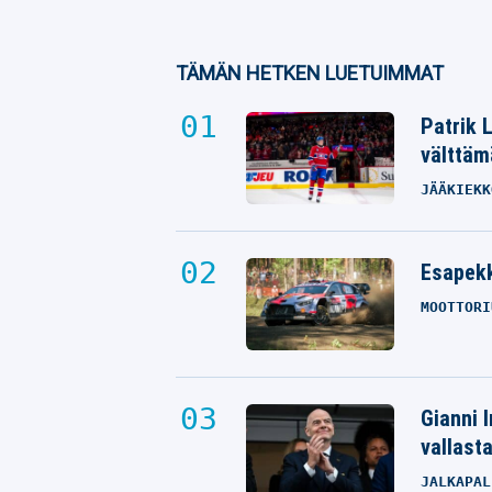
TÄMÄN HETKEN LUETUIMMAT
Patrik 
välttäm
JÄÄKIEKK
Esapekk
MOOTTORI
Gianni I
vallast
JALKAPAL