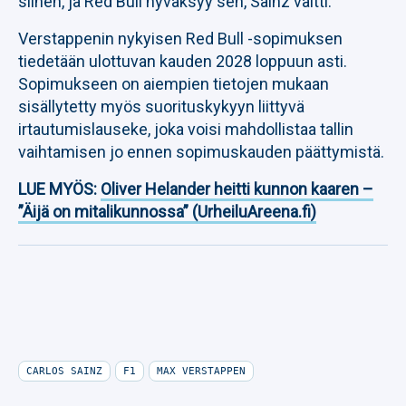
siihen, ja Red Bull hyväksyy sen, Sainz väitti.
Verstappenin nykyisen Red Bull -sopimuksen
tiedetään ulottuvan kauden 2028 loppuun asti.
Sopimukseen on aiempien tietojen mukaan
sisällytetty myös suorituskykyyn liittyvä
irtautumislauseke, joka voisi mahdollistaa tallin
vaihtamisen jo ennen sopimuskauden päättymistä.
LUE MYÖS:
Oliver Helander heitti kunnon kaaren –
”Äijä on mitalikunnossa” (UrheiluAreena.fi)
CARLOS SAINZ
F1
MAX VERSTAPPEN