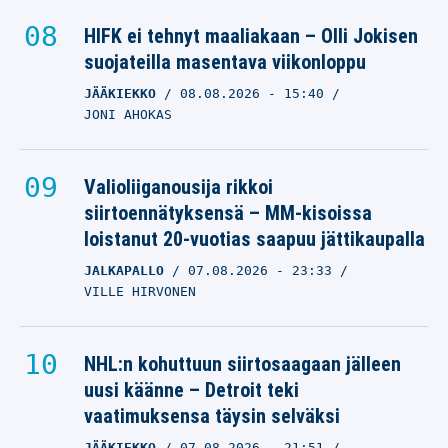
HIFK ei tehnyt maaliakaan – Olli Jokisen
suojateilla masentava viikonloppu
JÄÄKIEKKO
08.08.2026
- 15:40
JONI AHOKAS
Valioliiganousija rikkoi
siirtoennätyksensä – MM-kisoissa
loistanut 20-vuotias saapuu jättikaupalla
JALKAPALLO
07.08.2026
- 23:33
VILLE HIRVONEN
NHL:n kohuttuun siirtosaagaan jälleen
uusi käänne – Detroit teki
vaatimuksensa täysin selväksi
JÄÄKIEKKO
07.08.2026
- 21:51