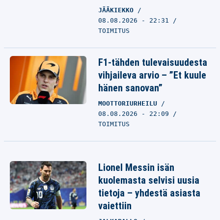
JÄÄKIEKKO
08.08.2026 - 22:31
TOIMITUS
F1-tähden tulevaisuudesta
vihjaileva arvio – ”Et kuule
hänen sanovan”
MOOTTORIURHEILU
08.08.2026 - 22:09
TOIMITUS
Lionel Messin isän
kuolemasta selvisi uusia
tietoja – yhdestä asiasta
vaiettiin