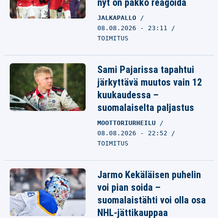
nyt on pakko reagoida
JALKAPALLO
08.08.2026 - 23:11
TOIMITUS
Sami Pajarissa tapahtui
järkyttävä muutos vain 12
kuukaudessa –
suomalaiselta paljastus
MOOTTORIURHEILU
08.08.2026 - 22:52
TOIMITUS
Jarmo Kekäläisen puhelin
voi pian soida –
suomalaistähti voi olla osa
NHL-jättikauppaa