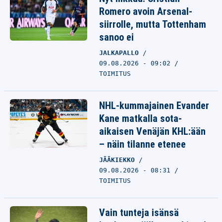
Romero avoin Arsenal-
siirrolle, mutta Tottenham
sanoo ei
JALKAPALLO
09.08.2026 - 09:02
TOIMITUS
NHL-kummajainen Evander
Kane matkalla sota-
aikaisen Venäjän KHL:ään
– näin tilanne etenee
JÄÄKIEKKO
09.08.2026 - 08:31
TOIMITUS
Vain tunteja isänsä