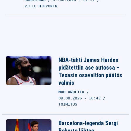
VILLE HIRVONEN
NBA-tähti James Harden
pidätettiin ase autossa –
Texasin osavaltion päätös
valmis
MUU URHEILU
09.08.2026 - 10:43
TOIMITUS
Barcelona-legenda Sergi
Roberto lähtee