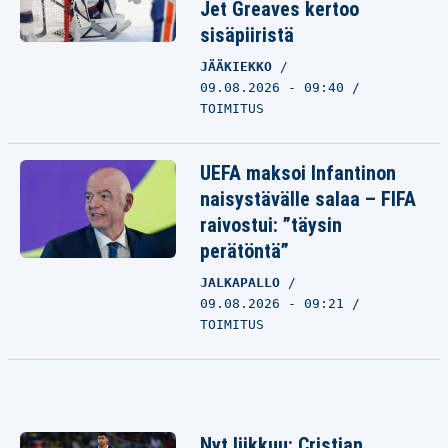
Jet Greaves kertoo
sisäpiiristä
JÄÄKIEKKO
09.08.2026 - 09:40
TOIMITUS
UEFA maksoi Infantinon
naisystävälle salaa – FIFA
raivostui: ”täysin
perätöntä”
JALKAPALLO
09.08.2026 - 09:21
TOIMITUS
Nyt liikkuu: Cristian