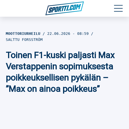
Moottoriurheilu
MOOTTORIURHEILU
22.06.2026
- 08:59
SALTTU FORSSTRÖM
Jääkiekko
Toinen F1-kuski paljasti Max
Jalkapallo
Verstappenin sopimuksesta
Yleisurheilu
poikkeuksellisen pykälän –
”Max on ainoa poikkeus”
Talviurheilu
Muu urheilu
SPORTIVO TV